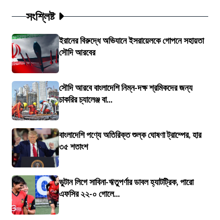
সংশ্লিষ্ট
ইরানের বিরুদ্ধে অভিযানে ইসরায়েলকে গোপনে সহায়তা
সৌদি আরবের
সৌদি আরবে বাংলাদেশি নিম্ন-দক্ষ শ্রমিকদের জন্য
চাকরির চ্যালেঞ্জ বা...
বাংলাদেশি পণ্যে অতিরিক্ত শুল্ক ঘোষণা ট্রাম্পের, হার
৩৫ শতাংশ
ভুটান লিগে সাবিনা-ঋতুপর্ণার ডাবল হ্যাটট্রিক, পারো
এফসির ২২-০ গোলে...