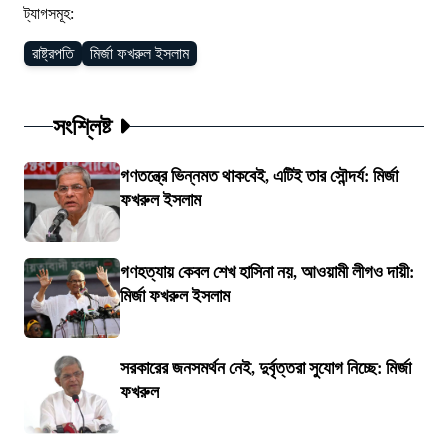
ট্যাগসমূহ:
রাষ্ট্রপতি
মির্জা ফখরুল ইসলাম
সংশ্লিষ্ট
গণতন্ত্রে ভিন্নমত থাকবেই, এটিই তার সৌন্দর্য: মির্জা
ফখরুল ইসলাম
গণহত্যায় কেবল শেখ হাসিনা নয়, আওয়ামী লীগও দায়ী:
মির্জা ফখরুল ইসলাম
সরকারের জনসমর্থন নেই, দুর্বৃত্তরা সুযোগ নিচ্ছে: মির্জা
ফখরুল