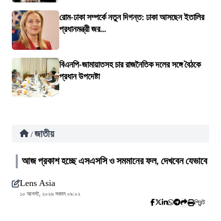
রোম-ঢাকা সম্পর্কে নতুন দিগন্ত: ঢাকা আসছেন ইতালির
প্রধানমন্ত্রী জর...
বিএনপি-জামায়াতসহ চার রাজনৈতিক দলের সঙ্গে বৈঠকে
প্রধান উপদেষ্টা
জাতীয়
/
আজ প্রকাশ হচ্ছে এসএসসি ও সমমানের ফল, দেখবেন যেভাবে
Lens Asia
১০ আগস্ট, ২০২৬ সকাল ০৯:০২
প্রিন্ট