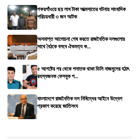
গফরগাঁওয়ে ছয় লাখ টাকা আত্মসাতের ঘটনায় সাংবাদিক
পরিচয়ধারী ৩ জন আটক
অসমাপ্ত আলোচনা শেষ করতে রাজনৈতিক দলগুলোর
সাথে বৈঠকে বসবে ঐকমত্য ক...
৫ আগষ্টের পর থেকে পলাতক থাকা ডিসি নাজমুলের হঠাৎ
রহস্যজনক ফেসবুক প...
বাংলাদেশে রাজনৈতিক দল নিষিদ্ধের আইনে উদ্বেগ
প্রকাশ করেছে জাতিসংঘ