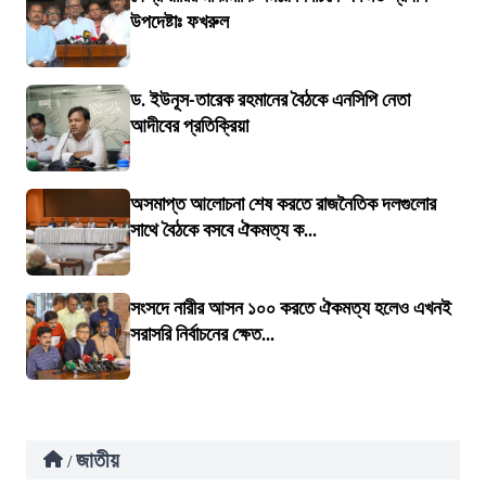
উপদেষ্টাঃ ফখরুল
ড. ইউনূস-তারেক রহমানের বৈঠকে এনসিপি নেতা
আদীবের প্রতিক্রিয়া
অসমাপ্ত আলোচনা শেষ করতে রাজনৈতিক দলগুলোর
সাথে বৈঠকে বসবে ঐকমত্য ক...
সংসদে নারীর আসন ১০০ করতে ঐকমত্য হলেও এখনই
সরাসরি নির্বাচনের ক্ষেত...
জাতীয়
/