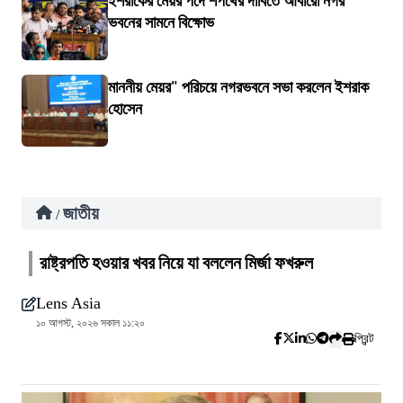
ইশরাকের মেয়র পদে শপথের দাবিতে আবারো নগর
ভবনের সামনে বিক্ষোভ
মাননীয় মেয়র" পরিচয়ে নগরভবনে সভা করলেন ইশরাক
হোসেন
জাতীয়
/
রাষ্ট্রপতি হওয়ার খবর নিয়ে যা বললেন মির্জা ফখরুল
Lens Asia
১০ আগস্ট, ২০২৬ সকাল ১১:২০
প্রিন্ট