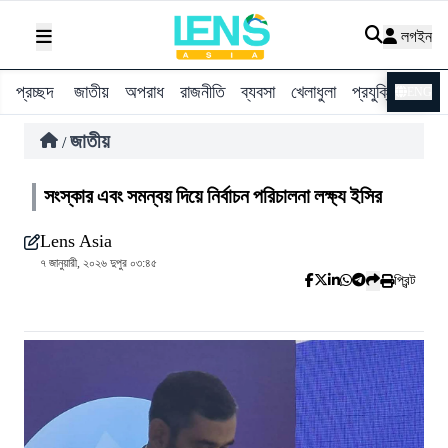
লগইন
প্রচ্ছদ
জাতীয়
অপরাধ
রাজনীতি
ব্যবসা
খেলাধুলা
প্রযুক্তি
বিশ্ব
ENG
জাতীয়
/
সংস্কার এবং সমন্বয় দিয়ে নির্বাচন পরিচালনা লক্ষ্য ইসির
Lens Asia
৭ জানুয়ারী, ২০২৬ দুপুর ০৩:৪৫
প্রিন্ট