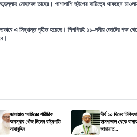
্দুল্লাহ মোহাম্মদ তাহের। পাশাপাশি হুইপের দায়িত্বে থাকছেন মাওলা
ম্মতভাবে এ সিদ্ধান্ত গৃহীত হয়েছে। শিগগিরই ১১–দলীয় জোটের পক্ষ থে
হবে।
জামায়াত আমিরের শারীরিক
দীর্ঘ ১০ দিনের চিকি
অবস্থার খোঁজ নিলেন রাষ্ট্রপতি
হাসপাতাল থেকে বাসা
সাহাবুদ্দিন
জামায়াত...