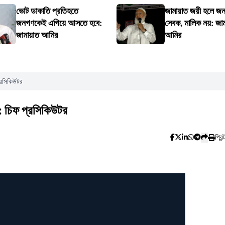
ভোট ডাকাতি প্রতিহতে
জামায়াত জয়ী হলে জ
জনগণকেই এগিয়ে আসতে হবে:
সেবক, মালিক নয়: জা
জামায়াত আমির
আমির
্রসিকিউটর
: চিফ প্রসিকিউটর
প্রিন্