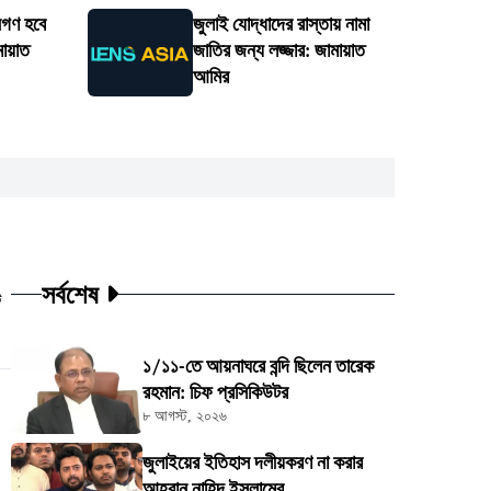
নগণ হবে
জুলাই যোদ্ধাদের রাস্তায় নামা
মায়াত
জাতির জন্য লজ্জার: জামায়াত
আমির
সর্বশেষ
ট
১/১১-তে আয়নাঘরে বন্দি ছিলেন তারেক
রহমান: চিফ প্রসিকিউটর
৮ আগস্ট, ২০২৬
জুলাইয়ের ইতিহাস দলীয়করণ না করার
আহ্বান নাহিদ ইসলামের