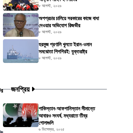
৮ আগস্ট, ২০২৬
অপপ্রচার চালিয়ে সরকারের কাজে বাধা
দেওয়ার অভিযোগ রিজভীর
৮ আগস্ট, ২০২৬
হরমুজ প্রণালি খুলতে ইরান-ওমান
সমঝোতা শিগগিরই: যুক্তরাষ্ট্র
৮ আগস্ট, ২০২৬
জনপ্রিয়
টর
পাকিস্তান-আফগানিস্তান সীমান্তে
আবারও সংঘর্ষ, মধ্যরাতে তীব্র
গোলাগুলি
৬ ডিসেম্বর, ২০২৫