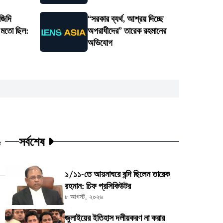
জিদি
“সরকার ব্যর্থ, আশ্রয় দিচ্ছে
র মতো ছিল:
অপরাধীদের” তারেক রহমানের
অভিযোগ
সর্বশেষ
ট
১/১১-তে আয়নাঘরে বন্দি ছিলেন তারেক
রহমান: চিফ প্রসিকিউটর
৮ আগস্ট, ২০২৬
জুলাইয়ের ইতিহাস দলীয়করণ না করার