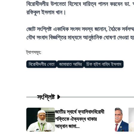
বিরোধীদলীয় উপনেতা হিসেবে দায়িত্ব পালন করবেন ডা. আব
রফিকুল ইসলাম খান।
জোট সংশ্লিষ্ট একাধিক সংসদ সদস্য জানান, বৈঠকে সর্বস
যৌথ সংবাদ বিজ্ঞপ্তির মাধ্যমে আনুষ্ঠানিক ঘোষণা দেওয়া 
ট্যাগসমূহ:
বিরোধীদলীয় নেতা
জামায়াত আমির
চিফ হুইপ নাহিদ ইসলাম
সংশ্লিষ্ট
জাতীয় স্বার্থে ফ্যাসিবাদবিরোধী
শক্তিকে ঐক্যবদ্ধ থাকার
আহ্বান জামা...