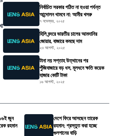
্ট
নির্বাচিত সরকার গঠিত না হওয়া পর্যন্ত
আন্দোলন থামবে না: আমীর খসরু
৭ নভেম্বর, ২০২৫
খা
হিলি বন্দরে ভারতীয় চালের আমদানির
জোয়ার, বাজারে কমছে দাম
২৩ আগস্ট, ২০২৫
টানা নয় সপ্তাহ উত্থানের পর
পুঁজিবাজারে বড় ধস, মূলধনে ক্ষতি কয়েক
হাজার কোটি টাকা
১৬ আগস্ট, ২০২৫
 ১৬ই জুন
দেশে ফিরে আসছেন তারেক
রেক রহমান
রহমান; প্রস্তুত করা হচ্ছে
গুলশানের বাড়ি