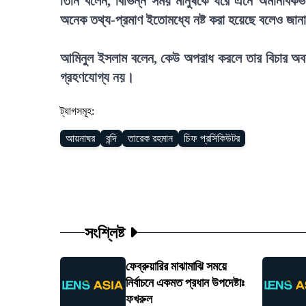
তিনি বলেন, বিভিন্ন সময় মানুষকে ধরে এনে অমানবিকভা
অনেক তথ্য-প্রমাণ ইতোমধ্যে নষ্ট করা হয়েছে বলেও জান
আমিনুল ইসলাম বলেন, কেউ অপরাধ করলে তার বিচার অবশ
গ্রহণযোগ্য নয়।
ট্যাগসমূহ:
আয়নাঘর
বন্দি
তারেক রহমান
চিফ প্রসিকিউটর
সংশ্লিষ্ট
ফেব্রুয়ারির মাঝামাঝি সময়ে
নির্বাচনে একমত প্রধান উপদেষ্টাঃ
ফখরুল