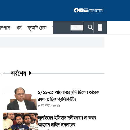
যোগাযোগ
াম্পাস
ধর্ম
ফ্যাক্ট চেক
কর্মকর্তা
ENG
সর্বশেষ
ট
১/১১-তে আয়নাঘরে বন্দি ছিলেন তারেক
রহমান: চিফ প্রসিকিউটর
৮ আগস্ট, ২০২৬
জুলাইয়ের ইতিহাস দলীয়করণ না করার
আহ্বান নাহিদ ইসলামের