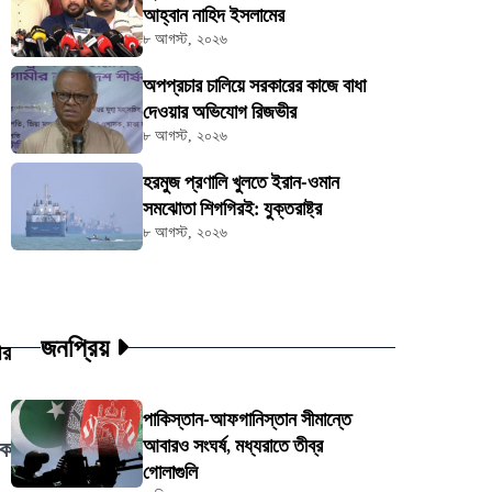
আহ্বান নাহিদ ইসলামের
৮ আগস্ট, ২০২৬
অপপ্রচার চালিয়ে সরকারের কাজে বাধা
দেওয়ার অভিযোগ রিজভীর
৮ আগস্ট, ২০২৬
হরমুজ প্রণালি খুলতে ইরান-ওমান
সমঝোতা শিগগিরই: যুক্তরাষ্ট্র
৮ আগস্ট, ২০২৬
জনপ্রিয়
ীর
পাকিস্তান-আফগানিস্তান সীমান্তে
আবারও সংঘর্ষ, মধ্যরাতে তীব্র
ড়ক
গোলাগুলি