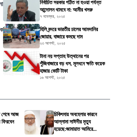
নির্বাচিত সরকার গঠিত না হওয়া পর্যন্ত
না
আন্দোলন থামবে না: আমীর খসরু
৭ নভেম্বর, ২০২৫
কে
হিলি বন্দরে ভারতীয় চালের আমদানির
জোয়ার, বাজারে কমছে দাম
২৩ আগস্ট, ২০২৫
টানা নয় সপ্তাহ উত্থানের পর
পুঁজিবাজারে বড় ধস, মূলধনে ক্ষতি কয়েক
হাজার কোটি টাকা
১৬ আগস্ট, ২০২৫
ৎসা শেষে আজ
চিকিৎসায় অবহেলার কারনে
য় ফিরবেন
আল্লামা সাঈদীর মৃত্যু
হয়েছে:জামায়াত আমিরে...