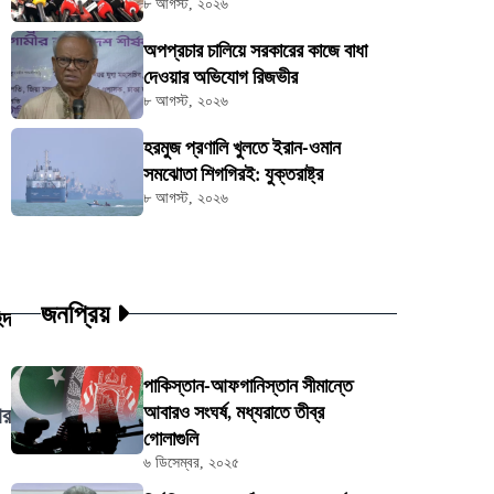
৮ আগস্ট, ২০২৬
অপপ্রচার চালিয়ে সরকারের কাজে বাধা
দেওয়ার অভিযোগ রিজভীর
৮ আগস্ট, ২০২৬
হরমুজ প্রণালি খুলতে ইরান-ওমান
সমঝোতা শিগগিরই: যুক্তরাষ্ট্র
৮ আগস্ট, ২০২৬
জনপ্রিয়
িদ
পাকিস্তান-আফগানিস্তান সীমান্তে
আবারও সংঘর্ষ, মধ্যরাতে তীব্র
ার
গোলাগুলি
৬ ডিসেম্বর, ২০২৫