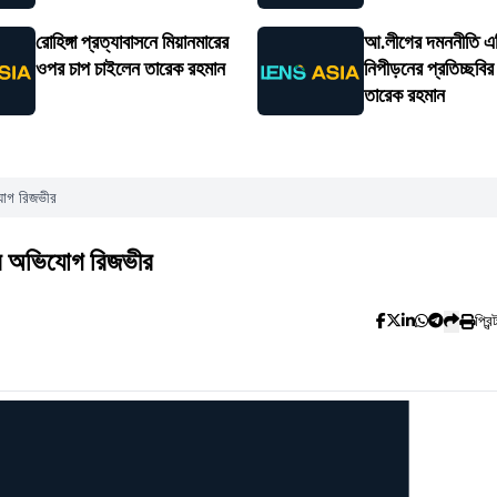
রোহিঙ্গা প্রত্যাবাসনে মিয়ানমারের
আ.লীগের দমননীতি এ
ওপর চাপ চাইলেন তারেক রহমান
নিপীড়নের প্রতিচ্ছবি
তারেক রহমান
যোগ রিজভীর
ার অভিযোগ রিজভীর
প্রিন্