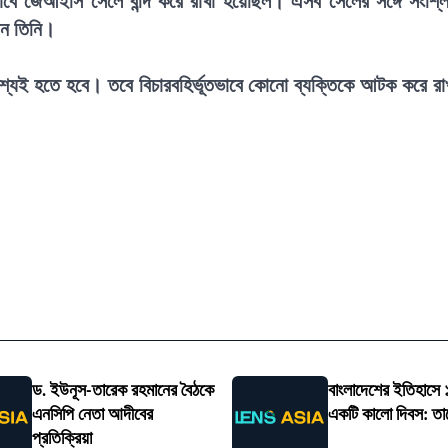
বে জেআইসি সেলে বন্দি করে রাখা হয়েছিল। এসব সেলের সঙ্গে সংশ্লিষ
ান তিনি।
্যই হতে হবে। তবে বিচারবহির্ভূতভাবে কোনো ব্যক্তিকে আটক করে রা
ড. ইউনূস-তারেক রহমানের বৈঠকে
বাংলাদেশের ইতিহাসে
এনসিপি নেতা আদীবের
একটি কালো দিবস: তা
প্রতিক্রিয়া