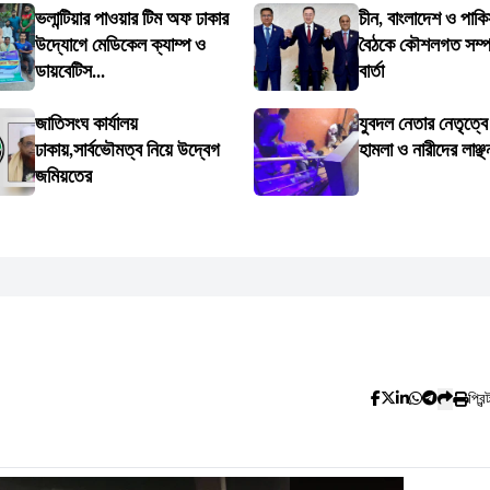
ভলান্টিয়ার পাওয়ার টিম অফ ঢাকার
চীন, বাংলাদেশ ও পাকি
উদ্যোগে মেডিকেল ক্যাম্প ও
বৈঠকে কৌশলগত সম্পর্
ডায়বেটিস...
বার্তা
জাতিসংঘ কার্যালয়
যুবদল নেতার নেতৃত্ব
ঢাকায়,সার্বভৌমত্ব নিয়ে উদ্বেগ
হামলা ও নারীদের লাঞ্ছ
জমিয়তের
প্রিন্