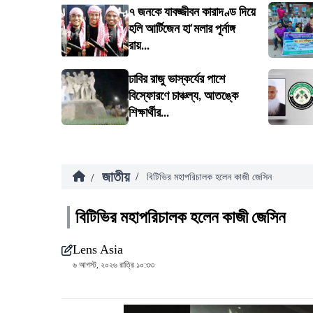
৭ জনকে যাবজ্জীবন কারাদণ্ড দিয়ে
হলি আর্টিজেন হা'মলার পূর্নাঙ্গ
রায়...
ঢাবির রাজু ভাস্কর্যের পাশে
বিস্ফোরণে চাঞ্চল্য, আতঙ্কে
শিক্ষার্থীর...
জাতীয়
/
/
বিটিভির মহাপরিচালক হলেন কাজী জেসিন
বিটিভির মহাপরিচালক হলেন কাজী জেসিন
Lens Asia
৬ আগস্ট, ২০২৬ রাত্রি ১০:৩৩