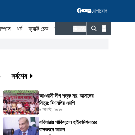
যোগাযোগ
াম্পাস
ধর্ম
ফ্যাক্ট চেক
কর্মকর্তা
ENG
সর্বশেষ
ট
আওয়ামী লীগ শত্রু নয়, আমাদের
মিত্র: বিএনপির এমপি
৬ আগস্ট, ২০২৬
বারিধারায় পাকিস্তান হাইকমিশনারের
বাসভবনে আগুন