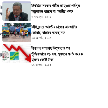
নির্বাচিত সরকার গঠিত না হওয়া পর্যন্ত
ার
আন্দোলন থামবে না: আমীর খসরু
িক
৭ নভেম্বর, ২০২৫
হিলি বন্দরে ভারতীয় চালের আমদানির
জোয়ার, বাজারে কমছে দাম
াল
২৩ আগস্ট, ২০২৫
টানা নয় সপ্তাহ উত্থানের পর
্র
পুঁজিবাজারে বড় ধস, মূলধনে ক্ষতি কয়েক
হাজার কোটি টাকা
১৬ আগস্ট, ২০২৫