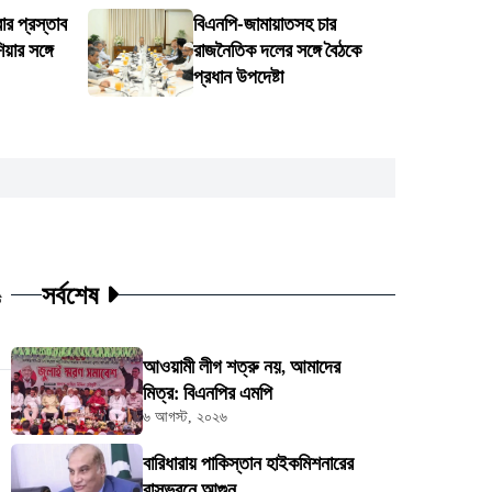
র প্রস্তাব
বিএনপি-জামায়াতসহ চার
য়ার সঙ্গে
রাজনৈতিক দলের সঙ্গে বৈঠকে
প্রধান উপদেষ্টা
সর্বশেষ
ট
আওয়ামী লীগ শত্রু নয়, আমাদের
মিত্র: বিএনপির এমপি
৬ আগস্ট, ২০২৬
বারিধারায় পাকিস্তান হাইকমিশনারের
বাসভবনে আগুন