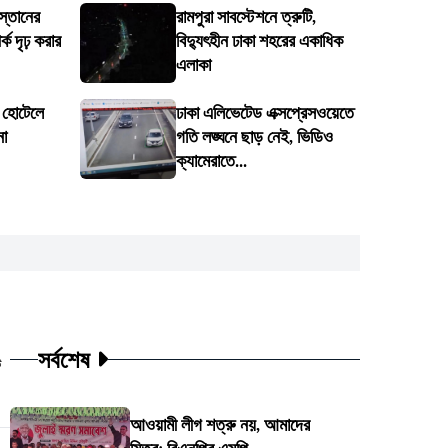
স্তানের
রামপুরা সাবস্টেশনে ত্রুটি,
ক দৃঢ় করার
বিদ্যুৎহীন ঢাকা শহরের একাধিক
এলাকা
ে হোটেলে
ঢাকা এলিভেটেড এক্সপ্রেসওয়েতে
না
গতি লঙ্ঘনে ছাড় নেই, ভিডিও
ক্যামেরাতে...
সর্বশেষ
ট
আওয়ামী লীগ শত্রু নয়, আমাদের