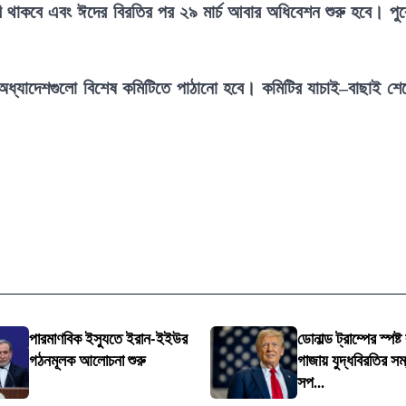
ি থাকবে এবং ঈদের বিরতির পর ২৯ মার্চ আবার অধিবেশন শুরু হবে। পু
ি করা অধ্যাদেশগুলো বিশেষ কমিটিতে পাঠানো হবে। কমিটির যাচাই–বাছাই শে
পারমাণবিক ইস্যুতে ইরান-ইইউর
ডোনাল্ড ট্রাম্পের স্পষ্ট ব
গঠনমূলক আলোচনা শুরু
গাজায় যুদ্ধবিরতির স
সপ...