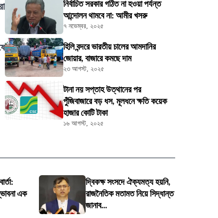
নির্বাচিত সরকার গঠিত না হওয়া পর্যন্ত
রো
আন্দোলন থামবে না: আমীর খসরু
৭ নভেম্বর, ২০২৫
ষে
হিলি বন্দরে ভারতীয় চালের আমদানির
জোয়ার, বাজারে কমছে দাম
২৩ আগস্ট, ২০২৫
টানা নয় সপ্তাহ উত্থানের পর
পুঁজিবাজারে বড় ধস, মূলধনে ক্ষতি কয়েক
হাজার কোটি টাকা
১৬ আগস্ট, ২০২৫
ার্তা:
দ্বিকক্ষ সংসদে ঐক্যমত্য হয়নি,
ম্ভাবনা এক
রাজনৈতিক মতামত নিয়ে সিদ্ধান্ত
জানাব...