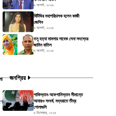
৬ আগস্ট, ২০২৬
বিটিভির মহাপরিচালক হলেন কাজী
জেসিন
৬ আগস্ট, ২০২৬
তনু হত্যা মামলায় সাবেক সেনা সদস্যের
জামিন বাতিল
৬ আগস্ট, ২০২৬
জনপ্রিয়
মা
পাকিস্তান-আফগানিস্তান সীমান্তে
আবারও সংঘর্ষ, মধ্যরাতে তীব্র
ণে
গোলাগুলি
৬ ডিসেম্বর, ২০২৫