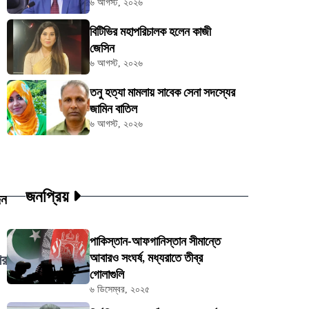
৬ আগস্ট, ২০২৬
বিটিভির মহাপরিচালক হলেন কাজী
জেসিন
৬ আগস্ট, ২০২৬
তনু হত্যা মামলায় সাবেক সেনা সদস্যের
জামিন বাতিল
৬ আগস্ট, ২০২৬
জনপ্রিয়
িন
পাকিস্তান-আফগানিস্তান সীমান্তে
আবারও সংঘর্ষ, মধ্যরাতে তীব্র
ের
গোলাগুলি
৬ ডিসেম্বর, ২০২৫