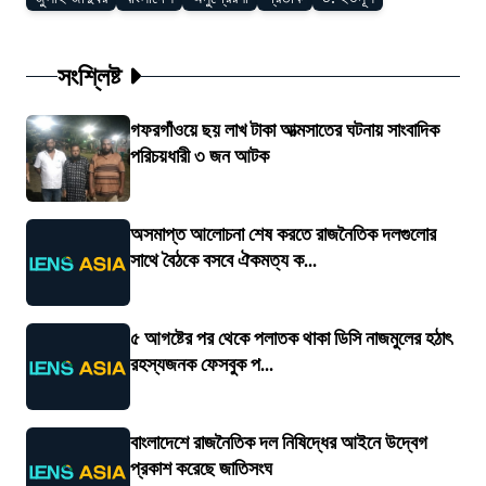
সংশ্লিষ্ট
গফরগাঁওয়ে ছয় লাখ টাকা আত্মসাতের ঘটনায় সাংবাদিক
পরিচয়ধারী ৩ জন আটক
অসমাপ্ত আলোচনা শেষ করতে রাজনৈতিক দলগুলোর
সাথে বৈঠকে বসবে ঐকমত্য ক...
৫ আগষ্টের পর থেকে পলাতক থাকা ডিসি নাজমুলের হঠাৎ
রহস্যজনক ফেসবুক প...
বাংলাদেশে রাজনৈতিক দল নিষিদ্ধের আইনে উদ্বেগ
প্রকাশ করেছে জাতিসংঘ