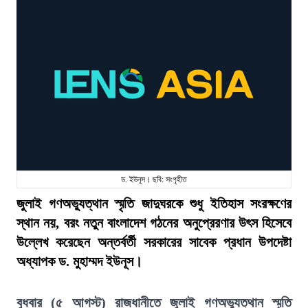
ড. ইউনূস। ছবি: সংগৃহীত
জুলাই গণঅভ্যুত্থান স্মৃতি জাদুঘরকে শুধু ইতিহাস সংরক্ষণের
স্থান নয়, বরং নতুন বাংলাদেশ গঠনের অনুপ্রেরণার উৎস হিসেবে
উল্লেখ করেছেন অন্তর্বর্তী সরকারের সাবেক প্রধান উপদেষ্টা
অধ্যাপক ড. মুহাম্মদ ইউনূস।
বুধবার (৫ আগস্ট) রাজধানীতে জুলাই গণঅভ্যুত্থান স্মৃতি