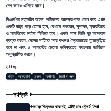
দেশ আরও এগিয়ে যাবে।
বিএনপির মহাসচিব বলেন, শহীদদের আত্মত্যাগকে ধারণ করে এমন
একটি রাষ্ট্র গড়ে তোলা হবে, যেখানে গণতন্ত্র, সুশাসন, ন্যায়বিচার
ও নাগরিকের মর্যাদা নিশ্চিত হবে। একই সঙ্গে তিনি দৃঢ় আশাবাদ
ব্যক্ত করেন, দেশের মাটিতে আর কখনও স্বৈরাচারের পুনরাবৃত্তি
হবে না এবং ৫ আগস্টের চেতনা ভবিষ্যতের পথচলায় জাতিকে
অনুপ্রাণিত করবে।
ট্যাগসমূহ:
শহীদ
আত্মত্যাগ
চেতনা
অঙ্গীকার
মির্জা ফখরুল
সংশ্লিষ্ট
গণতন্ত্রে ভিন্নমত থাকবেই, এটিই তার সৌন্দর্য: মির্জা