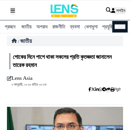
লগইন
প্রচ্ছদ
জাতীয়
অপরাধ
রাজনীতি
ব্যবসা
খেলাধুলা
প্রযুক্তি
বিশ্ব
ENG
জাতীয়
/
শোকের দিনে পাশে থাকা সকলের প্রতি কৃতজ্ঞতা জানালেন
তারেক রহমান
Lens Asia
৩ জানুয়ারী, ২০২৬ রাত্রি ০৮:৫৪
প্রিন্ট