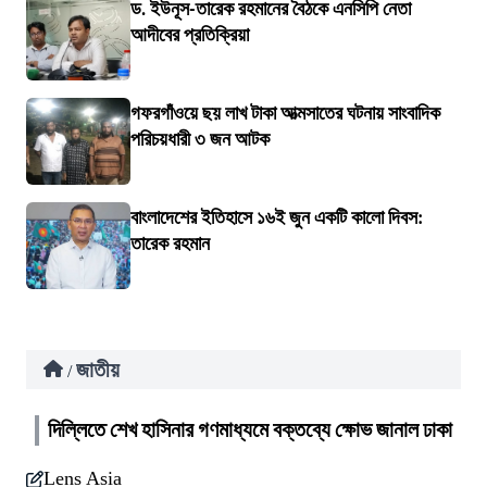
ড. ইউনূস-তারেক রহমানের বৈঠকে এনসিপি নেতা
আদীবের প্রতিক্রিয়া
গফরগাঁওয়ে ছয় লাখ টাকা আত্মসাতের ঘটনায় সাংবাদিক
পরিচয়ধারী ৩ জন আটক
বাংলাদেশের ইতিহাসে ১৬ই জুন একটি কালো দিবস:
তারেক রহমান
জাতীয়
/
দিল্লিতে শেখ হাসিনার গণমাধ্যমে বক্তব্যে ক্ষোভ জানাল ঢাকা
Lens Asia