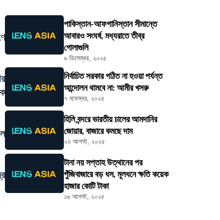
পাকিস্তান-আফগানিস্তান সীমান্তে
আবারও সংঘর্ষ, মধ্যরাতে তীব্র
ণে
গোলাগুলি
৬ ডিসেম্বর, ২০২৫
নির্বাচিত সরকার গঠিত না হওয়া পর্যন্ত
ার
আন্দোলন থামবে না: আমীর খসরু
িক
৭ নভেম্বর, ২০২৫
হিলি বন্দরে ভারতীয় চালের আমদানির
জোয়ার, বাজারে কমছে দাম
াল
২৩ আগস্ট, ২০২৫
টানা নয় সপ্তাহ উত্থানের পর
্র
পুঁজিবাজারে বড় ধস, মূলধনে ক্ষতি কয়েক
হাজার কোটি টাকা
১৬ আগস্ট, ২০২৫