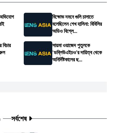
ে অভিযোগ
বিক্ষোভ দমনে গুলি চালাতে
াই
বলেছিলেন শেখ হাসিনা: বিবিসির
অডিও বিশ্লে...
র বিচার
সায়মা ওয়াজেদ পুতুলকে
রুল
'ডব্লিউএইচও’র দায়িত্ব থেকে
অনির্দিষ্টকালের ছ...
সর্বশেষ
ট