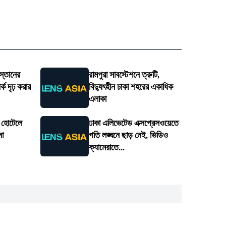
স্তানের
রামপুরা সাবস্টেশনে ত্রুটি,
ক দৃঢ় করার
বিদ্যুৎহীন ঢাকা শহরের একাধিক
এলাকা
ে হোটেলে
ঢাকা এলিভেটেড এক্সপ্রেসওয়েতে
না
গতি লঙ্ঘনে ছাড় নেই, ভিডিও
ক্যামেরাতে...