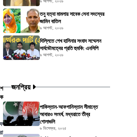
৬ আগস্ট, ২০২৬
তনু হত্যা মামলায় সাবেক সেনা সদস্যের
জামিন বাতিল
৬ আগস্ট, ২০২৬
দিল্লিতে শেখ হাসিনার সংবাদ সম্মেলন
সার্বভৌমত্বের প্রতি হুমকি: এনসিপি
৬ আগস্ট, ২০২৬
জনপ্রিয়
শে
কে
পাকিস্তান-আফগানিস্তান সীমান্তে
আবারও সংঘর্ষ, মধ্যরাতে তীব্র
গোলাগুলি
িফ
৬ ডিসেম্বর, ২০২৫
রা