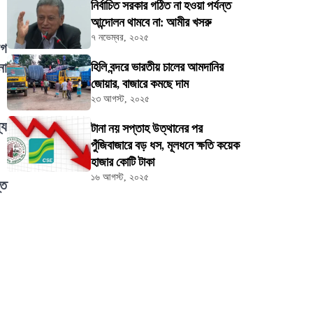
নির্বাচিত সরকার গঠিত না হওয়া পর্যন্ত
আন্দোলন থামবে না: আমীর খসরু
৭ নভেম্বর, ২০২৫
োগ
নো
হিলি বন্দরে ভারতীয় চালের আমদানির
জোয়ার, বাজারে কমছে দাম
২৩ আগস্ট, ২০২৫
যে
টানা নয় সপ্তাহ উত্থানের পর
পুঁজিবাজারে বড় ধস, মূলধনে ক্ষতি কয়েক
হাজার কোটি টাকা
১৬ আগস্ট, ২০২৫
্ত