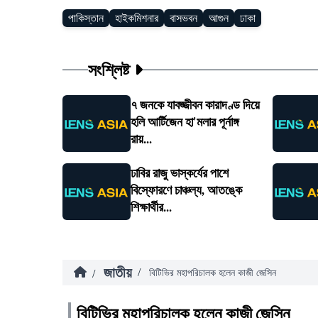
পাকিস্তান
হাইকমিশনার
বাসভবন
আগুন
ঢাকা
সংশ্লিষ্ট
৭ জনকে যাবজ্জীবন কারাদণ্ড দিয়ে
হলি আর্টিজেন হা'মলার পূর্নাঙ্গ
রায়...
ঢাবির রাজু ভাস্কর্যের পাশে
বিস্ফোরণে চাঞ্চল্য, আতঙ্কে
শিক্ষার্থীর...
জাতীয়
/
/
বিটিভির মহাপরিচালক হলেন কাজী জেসিন
বিটিভির মহাপরিচালক হলেন কাজী জেসিন