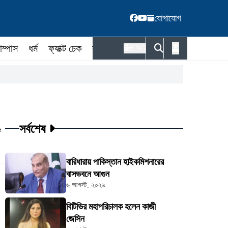
যোগাযোগ
াম্পাস
ধর্ম
ফ্যাক্ট চেক
কর্মকর্তা
ENG
সর্বশেষ
ট
বারিধারায় পাকিস্তান হাইকমিশনারের
বাসভবনে আগুন
৬ আগস্ট, ২০২৬
বিটিভির মহাপরিচালক হলেন কাজী
জেসিন