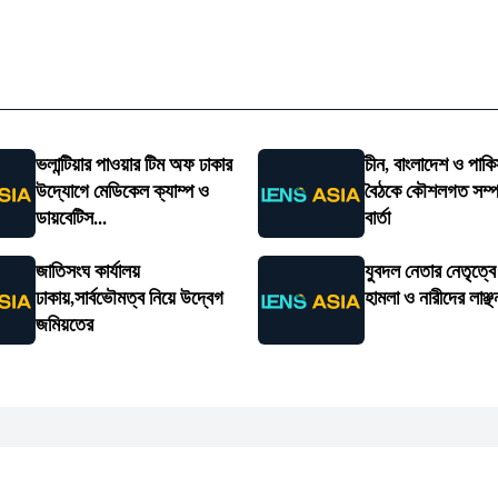
ভলান্টিয়ার পাওয়ার টিম অফ ঢাকার
চীন, বাংলাদেশ ও পাকি
উদ্যোগে মেডিকেল ক্যাম্প ও
বৈঠকে কৌশলগত সম্পর্
ডায়বেটিস...
বার্তা
জাতিসংঘ কার্যালয়
যুবদল নেতার নেতৃত্ব
ঢাকায়,সার্বভৌমত্ব নিয়ে উদ্বেগ
হামলা ও নারীদের লাঞ্ছ
জমিয়তের