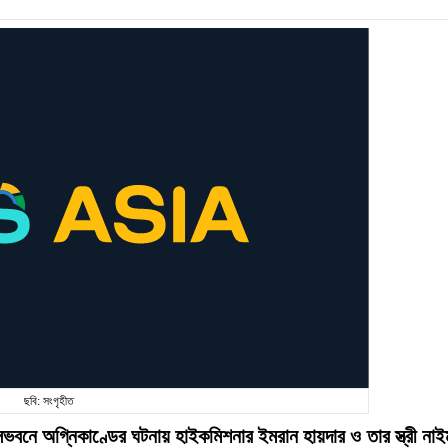
ছবি: সংগৃহীত
সভবনে অগ্নিকাণ্ডের ঘটনায় হাইকমিশনার ইমরান হায়দার ও তার স্ত্রী নাই