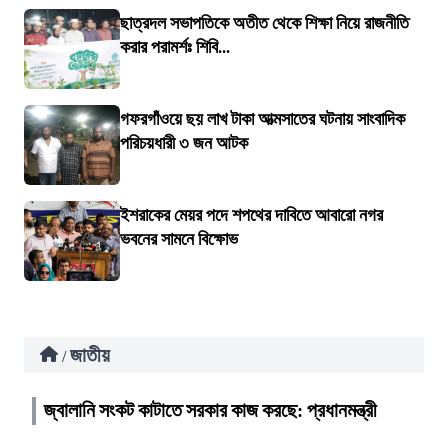
ছাত্রদল সভাপতিকে অতীত থেকে শিক্ষা নিয়ে রাজনীতি
করার পরামর্শঃ শিবি...
গফরগাঁওয়ে ছয় লাখ টাকা আত্মসাতের ঘটনায় সাংবাদিক
পরিচয়ধারী ৩ জন আটক
ইশরাকের মেয়র পদে শপথের দাবিতে আবারো নগর
ভবনের সামনে বিক্ষোভ
জাতীয়
/
জ্বালানি সংকট কাটাতে সরকার কাজ করছে: প্রধানমন্ত্রী