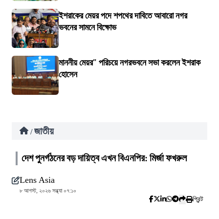
ইশরাকের মেয়র পদে শপথের দাবিতে আবারো নগর
ভবনের সামনে বিক্ষোভ
মাননীয় মেয়র" পরিচয়ে নগরভবনে সভা করলেন ইশরাক
হোসেন
জাতীয়
/
দেশ পুনর্গঠনের বড় দায়িত্ব এখন বিএনপির: মির্জা ফখরুল
Lens Asia
৮ আগস্ট, ২০২৬ সন্ধ্যা ০৭:১০
প্রিন্ট