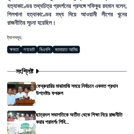
হত্যাকাণ্ডের তথ্যচিত্র প্রদর্শনের প্রসঙ্গে শফিকুর রহমান বলেন,
পিলখানা হত্যাকাণ্ডের মধ্য দিয়ে আওয়ামী লীগের খুনের
রাজনীতির সূচনা হয়েছিল।
ট্যাগসমূহ:
ক্ষমতা
গণভোট
বিএনপি
জামায়াত আমির
সংশ্লিষ্ট
ফেব্রুয়ারির মাঝামাঝি সময়ে নির্বাচনে একমত প্রধান
উপদেষ্টাঃ ফখরুল
ছাত্রদল সভাপতিকে অতীত থেকে শিক্ষা নিয়ে রাজনীতি
করার পরামর্শঃ শিবি...