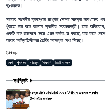
দুঃখজনক।
সরকার সংসদীয় ব্যবস্থার মধ্যেই দেশের সমস্যা সমাধানের পথ
খুঁজতে চায় বলে জানান স্থানীয় সরকারমন্ত্রী। তার অভিযোগ,
একটি পক্ষ রাজপথে নেমে এমন কর্মকাণ্ড করছে, যার ফলে দেশে
আবার অস্থিতিশীলতা তৈরির আশঙ্কা দেখা দিচ্ছে।
ট্যাগসমূহ:
দেশ
পুনর্গঠন
দায়িত্ব
বিএনপি
মির্জা ফখরুল
সংশ্লিষ্ট
ফেব্রুয়ারির মাঝামাঝি সময়ে নির্বাচনে একমত প্রধান
উপদেষ্টাঃ ফখরুল