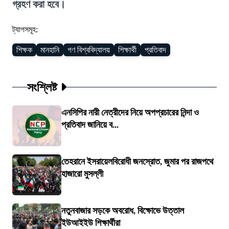
গ্রহণ করা হবে।
ট্যাগসমূহ:
শিক্ষক
মানহানি
গণ বিশ্ববিদ্যালয়
শিক্ষার্থী
প্রতিবাদ
সংশ্লিষ্ট
এনসিপির নারী নেত্রীদের নিয়ে অপপ্রচারের নিন্দা ও
প্রতিবাদ জানিয়ে ব...
তেহরানে ইসরায়েলবিরোধী জনস্রোত, জুমার পর রাজপথে
হাজারো মুসল্লী
নতুনবাজার সড়কে অবরোধ, বিক্ষোভে উত্তাল
ইউআইইউ শিক্ষার্থীরা