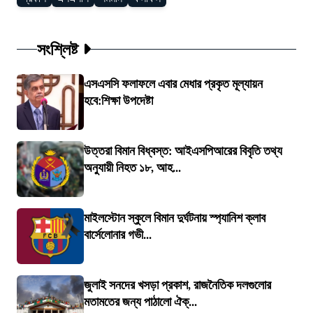
সংশ্লিষ্ট
এসএসসি ফলাফলে এবার মেধার প্রকৃত মূল্যায়ন
হবে:শিক্ষা উপদেষ্টা
উত্তরা বিমান বিধ্বস্ত: আইএসপিআরের বিবৃতি তথ্য
অনুযায়ী নিহত ১৮, আহ...
মাইলস্টোন স্কুলে বিমান দুর্ঘটনায় স্প্যানিশ ক্লাব
বার্সেলোনার গভী...
জুলাই সনদের খসড়া প্রকাশ, রাজনৈতিক দলগুলোর
মতামতের জন্য পাঠালো ঐক্...