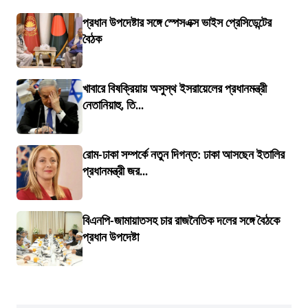
প্রধান উপদেষ্টার সঙ্গে স্পেসএক্স ভাইস প্রেসিডেন্টের
বৈঠক
খাবারে বিষক্রিয়ায় অসুস্থ ইসরায়েলের প্রধানমন্ত্রী
নেতানিয়াহু, তি...
রোম-ঢাকা সম্পর্কে নতুন দিগন্ত: ঢাকা আসছেন ইতালির
প্রধানমন্ত্রী জর...
বিএনপি-জামায়াতসহ চার রাজনৈতিক দলের সঙ্গে বৈঠকে
প্রধান উপদেষ্টা