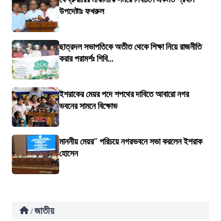
উপদেষ্টাঃ ফখরুল
ছাত্রদল সভাপতিকে অতীত থেকে শিক্ষা নিয়ে রাজনীতি
করার পরামর্শঃ শিবি...
ইশরাকের মেয়র পদে শপথের দাবিতে আবারো নগর
ভবনের সামনে বিক্ষোভ
মাননীয় মেয়র" পরিচয়ে নগরভবনে সভা করলেন ইশরাক
হোসেন
জাতীয়
/