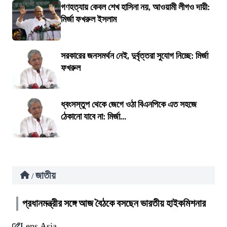
গণহত্যায় কেবল শেখ হাসিনা নয়, আওয়ামী লীগও দায়ী:
মির্জা ফখরুল ইসলাম
সরকারের জনসমর্থন নেই, দুর্বৃত্তরা সুযোগ নিচ্ছে: মির্জা
ফখরুল
ধ্বংসস্তুপ থেকে জেগে ওঠা বিএনপিকে এত সহজে
ঠেকানো যাবে না: মির্জা...
জাতীয়
/
প্রধানমন্ত্রীর সঙ্গে আজ বৈঠকে বসছেন ভারতীয় হাইকমিশনার
Lens Asia