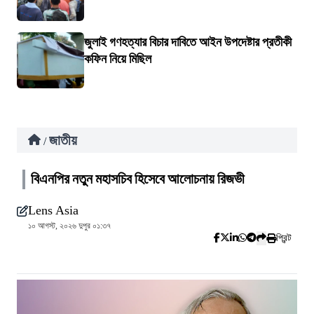
জুলাই গণহত্যার বিচার দাবিতে আইন উপদেষ্টার প্রতীকী
কফিন নিয়ে মিছিল
জাতীয়
/
বিএনপির নতুন মহাসচিব হিসেবে আলোচনায় রিজভী
Lens Asia
১০ আগস্ট, ২০২৬ দুপুর ০১:৩৭
প্রিন্ট