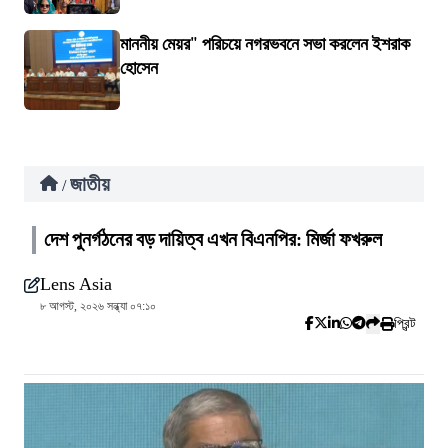
মাননীয় মেয়র" পরিচয়ে নগরভবনে সভা করলেন ইশরাক
হোসেন
জাতীয়
/
দেশ পুনর্গঠনের বড় দায়িত্ব এখন বিএনপির: মির্জা ফখরুল
Lens Asia
৮ আগস্ট, ২০২৬ সন্ধ্যা ০৭:১০
প্রিন্ট