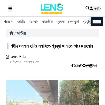
লগইন
প্রচ্ছদ
জাতীয়
অপরাধ
রাজনীতি
ব্যবসা
খেলাধুলা
প্রযুক্তি
বিশ্ব
ENG
জাতীয়
/
শহীদ ওসমান হাদির সমাধিতে শ্রদ্ধা জানাতে তারেক রহমান
Lens Asia
২৭ ডিসেম্বর, ২০২৫ দুপুর ১২:৩২
প্রিন্ট