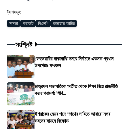
ট্যাগসমূহ:
ক্ষমতা
গণভোট
বিএনপি
জামায়াত আমির
সংশ্লিষ্ট
ফেব্রুয়ারির মাঝামাঝি সময়ে নির্বাচনে একমত প্রধান
উপদেষ্টাঃ ফখরুল
ছাত্রদল সভাপতিকে অতীত থেকে শিক্ষা নিয়ে রাজনীতি
করার পরামর্শঃ শিবি...
ইশরাকের মেয়র পদে শপথের দাবিতে আবারো নগর
ভবনের সামনে বিক্ষোভ