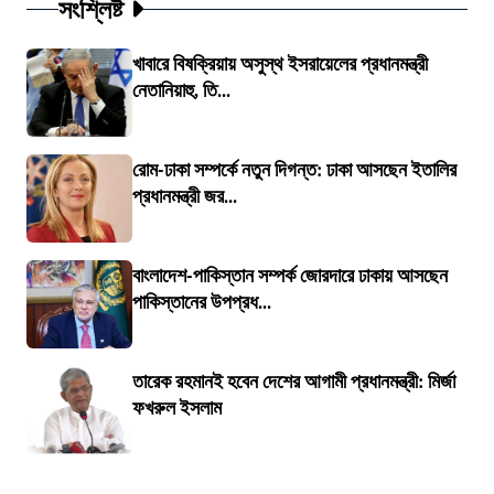
সংশ্লিষ্ট
খাবারে বিষক্রিয়ায় অসুস্থ ইসরায়েলের প্রধানমন্ত্রী
নেতানিয়াহু, তি...
রোম-ঢাকা সম্পর্কে নতুন দিগন্ত: ঢাকা আসছেন ইতালির
প্রধানমন্ত্রী জর...
বাংলাদেশ-পাকিস্তান সম্পর্ক জোরদারে ঢাকায় আসছেন
পাকিস্তানের উপপ্রধ...
তারেক রহমানই হবেন দেশের আগামী প্রধানমন্ত্রী: মির্জা
ফখরুল ইসলাম