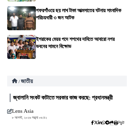
গফরগাঁওয়ে ছয় লাখ টাকা আত্মসাতের ঘটনায় সাংবাদিক
পরিচয়ধারী ৩ জন আটক
ইশরাকের মেয়র পদে শপথের দাবিতে আবারো নগর
ভবনের সামনে বিক্ষোভ
জাতীয়
/
জ্বালানি সংকট কাটাতে সরকার কাজ করছে: প্রধানমন্ত্রী
Lens Asia
৮ আগস্ট, ২০২৬ সন্ধ্যা ০৬:৪২
প্রিন্ট