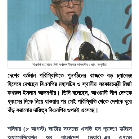
বিএনপি মহাসচিব মির্জা ফখরুল ইসলাম আলমগীর। ছবি: সংগৃহীত
দেশের বর্তমান পরিস্থিতিতে পুনর্গঠনের কাজকে বড় চ্যালেঞ্জ
হিসেবে দেখছেন বিএনপির মহাসচিব ও স্থানীয় সরকারমন্ত্রী মির্জা
ফখরুল ইসলাম আলমগীর। তিনি বলেছেন, আওয়ামী লীগ দেশকে
ধ্বংসের দিকে নিয়ে যাওয়ার পর সেই পরিস্থিতি থেকে দেশকে ঘুরে
দাঁড় করানোর দায়িত্ব বিএনপির ওপরই এসেছে।
শনিবার (৮ আগস্ট) জাতীয় সংসদের এলডি হল প্রাঙ্গণে ডক্টরস
অ্যাসোসিয়েশন অব বাংলাদেশ (ড্যাব)-এর ৩৭তম