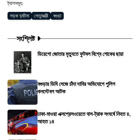
ট্যাগসমূহ:
সড়ক দুর্ঘটনা
সেতুমন্ত্রী
বগুড়া
সংশ্লিষ্ট
ডিয়েগো জোতার মৃত্যুতে ফুটবল বিশ্বে শোকের ছায়া
বগুড়ায় ডিবি সেজে চাঁদা দাবির অভিযোগে পুলিশ
কনস্টেবল আটক
ঢাকা-মাওয়া এক্সপ্রেসওয়েতে বাস-ট্রাক সংঘর্ষে নিহত ৪,
আহত ১৪