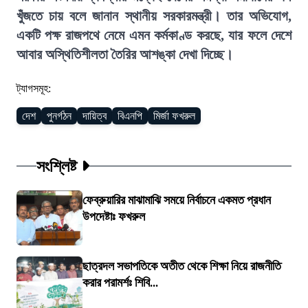
খুঁজতে চায় বলে জানান স্থানীয় সরকারমন্ত্রী। তার অভিযোগ,
একটি পক্ষ রাজপথে নেমে এমন কর্মকাণ্ড করছে, যার ফলে দেশে
আবার অস্থিতিশীলতা তৈরির আশঙ্কা দেখা দিচ্ছে।
ট্যাগসমূহ:
দেশ
পুনর্গঠন
দায়িত্ব
বিএনপি
মির্জা ফখরুল
সংশ্লিষ্ট
ফেব্রুয়ারির মাঝামাঝি সময়ে নির্বাচনে একমত প্রধান
উপদেষ্টাঃ ফখরুল
ছাত্রদল সভাপতিকে অতীত থেকে শিক্ষা নিয়ে রাজনীতি
করার পরামর্শঃ শিবি...