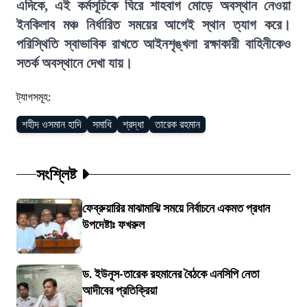
এদিকে, এই কর্মসূচিকে ঘিরে শাহবাগ মোড়ে অবস্থান নেওয়া
ইনকিলাব মঞ্চ নির্ধারিত সময়ের আগেই স্থান ত্যাগ করে।
পরিস্থিতি স্বাভাবিক রাখতে আইনশৃঙ্খলা রক্ষাকারী বাহিনীকেও
সতর্ক অবস্থানে দেখা যায়।
ট্যাগসমূহ:
শহীদ ওসমান হাদি
সমাধি
শ্রদ্ধা
তারেক রহমান
সংশ্লিষ্ট
ফেব্রুয়ারির মাঝামাঝি সময়ে নির্বাচনে একমত প্রধান
উপদেষ্টাঃ ফখরুল
ড. ইউনূস-তারেক রহমানের বৈঠকে এনসিপি নেতা
আদীবের প্রতিক্রিয়া