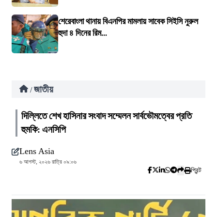
শেরেবাংলা থানায় বিএনপির মামলায় সাবেক সিইসি নুরুল
হুদা ৪ দিনের রিম...
জাতীয়
/
দিল্লিতে শেখ হাসিনার সংবাদ সম্মেলন সার্বভৌমত্বের প্রতি
হুমকি: এনসিপি
Lens Asia
৬ আগস্ট, ২০২৬ রাত্রি ০৯:০৬
প্রিন্ট