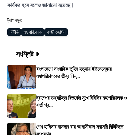
কার্যকর হবে বলেও জানানো হয়েছে।
ট্যাগসমূহ:
বিটিভি
মহাপরিচালক
কাজী জেসিন
সংশ্লিষ্ট
বাংলাদেশে সাংবাদিক তুহিন হত্যায় ইউনেস্কোর
মহাপরিচালকের তীব্র নিন্...
ট্রাম্পের তথ্যচিত্র বিতর্কের মুখে বিবিসির মহাপরিচালক ও
বার্তা প্র...
শেখ হাসিনার মামলার রায় আগামীকাল সরাসরি বিটিভিতে
সম্প্রচার