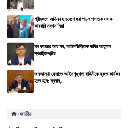
শ্রীমঙ্গলে অভিনব ছদ্মবেশে ধরা পড়ল পলাতক মাদক
কারবারি স্বপন মিয়া
মব কালচার আর নয়, আইনভিত্তিক দাবির আহ্বান
স্বরাষ্ট্রমন্ত্রীর
জনআস্থা ফেরাতে আইনশৃঙ্খলা বাহিনীকে দ্রুত কার্যকর
হতে হবে: স্বরাষ্...
জাতীয়
/