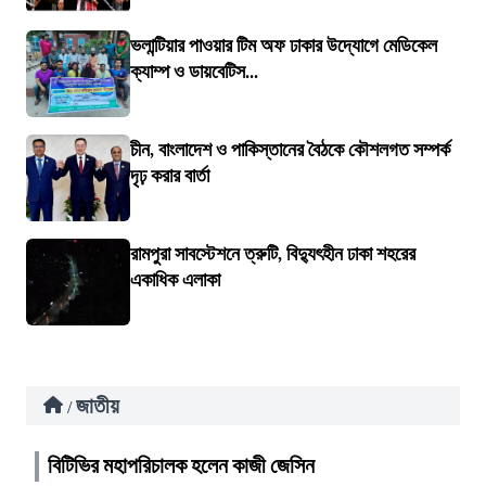
ভলান্টিয়ার পাওয়ার টিম অফ ঢাকার উদ্যোগে মেডিকেল
ক্যাম্প ও ডায়বেটিস...
চীন, বাংলাদেশ ও পাকিস্তানের বৈঠকে কৌশলগত সম্পর্ক
দৃঢ় করার বার্তা
রামপুরা সাবস্টেশনে ত্রুটি, বিদ্যুৎহীন ঢাকা শহরের
একাধিক এলাকা
জাতীয়
/
বিটিভির মহাপরিচালক হলেন কাজী জেসিন