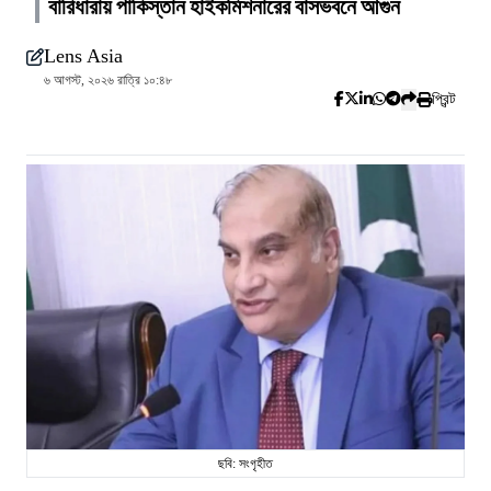
বারিধারায় পাকিস্তান হাইকমিশনারের বাসভবনে আগুন
Lens Asia
৬ আগস্ট, ২০২৬ রাত্রি ১০:৪৮
প্রিন্ট
ছবি: সংগৃহীত