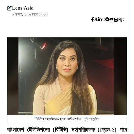
Lens Asia
৬ আগস্ট, ২০২৬ রাত্রি ১০:৩৩
প্রিন্ট
বিটিভির মহাপরিচালক হলেন কাজী জেসিন। ছবি: সংগৃহীত
বাংলাদেশ টেলিভিশনের (বিটিভি) মহাপরিচালক (গ্রেড-১) পদে