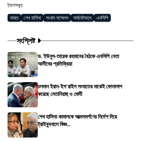
ট্যাগসমূহ:
ভারত
শেখ হাসিনা
সংবাদ সম্মেলন
সার্বভৌমত্ব
এনসিপি
সংশ্লিষ্ট
ড. ইউনূস-তারেক রহমানের বৈঠকে এনসিপি নেতা
আদীবের প্রতিক্রিয়া
চলমান ইরান-ইস'রাইল সংঘাতের মাঝেই ফোনালাপ
করেছে নেতানিয়াহু ও মোদী
শেখ হাসিনা-কামালকে আত্মসমর্পণের নির্দেশ দিয়ে
ট্রাইব্যুনালে বিজ্ঞ...