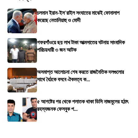
চলমান ইরান-ইস'রাইল সংঘাতের মাঝেই ফোনালাপ
করেছে নেতানিয়াহু ও মোদী
গফরগাঁওয়ে ছয় লাখ টাকা আত্মসাতের ঘটনায় সাংবাদিক
পরিচয়ধারী ৩ জন আটক
অসমাপ্ত আলোচনা শেষ করতে রাজনৈতিক দলগুলোর
সাথে বৈঠকে বসবে ঐকমত্য ক...
৫ আগষ্টের পর থেকে পলাতক থাকা ডিসি নাজমুলের হঠাৎ
রহস্যজনক ফেসবুক প...