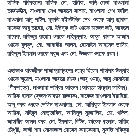
হানিফ পরিবহনের মালিক মো. হানিফ, জঙ্গি নেতা মাওলানা
তাজউদ্দীন, মাওলানা শেখ আবদুস সালাম, মাওলানা শেখ ফরিদ,
মাওলানা আবু সাইদ, মুফতি মঈনউদ্দিন শেখ ওরফে আবু জান্দাল,
হাফেজ আবু তাহের, মো. ইউসুফ ভাট ওরফে মাজেদ ভাট, আবদুল
মালেক, মফিজুর রহমান ওরফে মহিবুল্লাহ, আবুল কালাম আজাদ
ওরফে বুলবুল, মো. জাহাঙ্গীর আলম, হোসাইন আহমেদ তামিম,
রফিকুল ইসলাম ওরফে সবুজ এবং মো. উজ্জ্বল ওরফে রতন।
এছাড়াও যাবজ্জীবন সাজাপ্রাপ্তদের মধ্যে ছিলেন শাহাদাৎ উল্লাহ
ওরফে জুয়েল, মাওলানা আবদুর রউফ (আবু ওমর), আবু হোমাইরা
(পীরসাহেব), মাওলানা সাব্বির আহমদ (আবদুল হান্নান সাব্বির),
আরিফ হাসান (সুজন/আবদুর রাজ্জাক), হাফেজ মাওলানা ইয়াহিয়া,
আবু বকর ওরফে সেলিম হাওলাদার, মো. আরিফুল ইসলাম ওরফে
আরিফ, মহিবুল মোত্তাকিন, আনিসুল মুরছালিন, মো. খলিল,
জাহাঙ্গীর আলম বদর, মো. ইকবাল, লিটন, তারেক রহমান, হারিছ
চৌধুরী, কাজী শাহ মোফাজ্জল হোসেন কায়কোবাদ, মুফতি শফিকুর