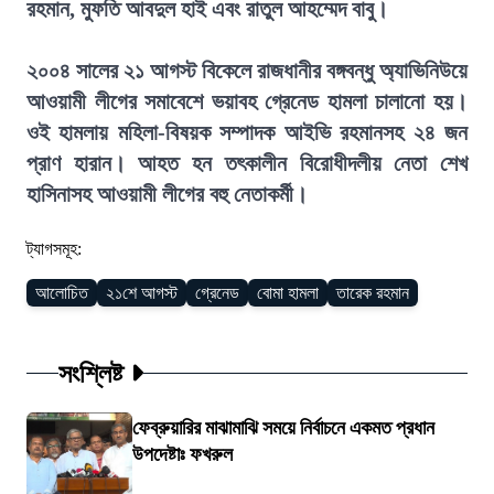
রহমান, মুফতি আবদুল হাই এবং রাতুল আহম্মেদ বাবু।
২০০৪ সালের ২১ আগস্ট বিকেলে রাজধানীর বঙ্গবন্ধু অ্যাভিনিউয়ে
আওয়ামী লীগের সমাবেশে ভয়াবহ গ্রেনেড হামলা চালানো হয়।
ওই হামলায় মহিলা-বিষয়ক সম্পাদক আইভি রহমানসহ ২৪ জন
প্রাণ হারান। আহত হন তৎকালীন বিরোধীদলীয় নেতা শেখ
হাসিনাসহ আওয়ামী লীগের বহু নেতাকর্মী।
ট্যাগসমূহ:
আলোচিত
২১শে আগস্ট
গ্রেনেড
বোমা হামলা
তারেক রহমান
সংশ্লিষ্ট
ফেব্রুয়ারির মাঝামাঝি সময়ে নির্বাচনে একমত প্রধান
উপদেষ্টাঃ ফখরুল