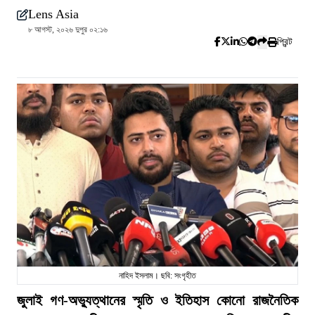
Lens Asia
৮ আগস্ট, ২০২৬ দুপুর ০২:১৬
প্রিন্ট
নাহিদ ইসলাম। ছবি: সংগৃহীত
জুলাই গণ-অভ্যুত্থানের স্মৃতি ও ইতিহাস কোনো রাজনৈতিক