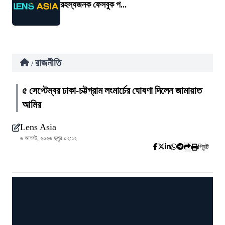
রহস্যজনক ফেসবুক প...
রাজনীতি
/
৫ সেপ্টেম্বর ঢাকা-চট্টগ্রাম লংমার্চের ঘোষণা দিলেন জামায়াত
আমির
Lens Asia
৬ আগস্ট, ২০২৬ দুপুর ০২:১২
প্রিন্ট