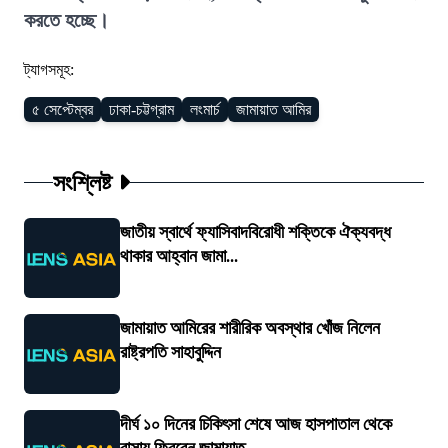
করতে হচ্ছে।
ট্যাগসমূহ:
৫ সেপ্টেম্বর
ঢাকা-চট্টগ্রাম
লংমার্চ
জামায়াত আমির
সংশ্লিষ্ট
জাতীয় স্বার্থে ফ্যাসিবাদবিরোধী শক্তিকে ঐক্যবদ্ধ
থাকার আহ্বান জামা...
জামায়াত আমিরের শারীরিক অবস্থার খোঁজ নিলেন
রাষ্ট্রপতি সাহাবুদ্দিন
দীর্ঘ ১০ দিনের চিকিৎসা শেষে আজ হাসপাতাল থেকে