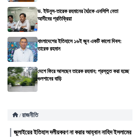
ড. ইউনূস-তারেক রহমানের বৈঠকে এনসিপি নেতা
আদীবের প্রতিক্রিয়া
বাংলাদেশের ইতিহাসে ১৬ই জুন একটি কালো দিবস:
তারেক রহমান
দেশে ফিরে আসছেন তারেক রহমান; প্রস্তুত করা হচ্ছে
গুলশানের বাড়ি
রাজনীতি
/
জুলাইয়ের ইতিহাস দলীয়করণ না করার আহ্বান নাহিদ ইসলামের