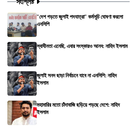
সংশ্লিষ্ট
"দেশ গড়তে জুলাই পদযাত্রা" কর্মসূচি ঘোষণা করলো
এনসিপি
স্বাধীনতা এনেছি, এবার সংস্কারও আনব: নাহিদ ইসলাম
জুলাই সনদ ছাড়া নির্বাচনে যাবে না এনসিপি: নাহিদ
ইসলাম
মহামারির মতো চাঁদাবাজি ছড়িয়ে পড়ছে দেশে: নাহিদ
ইসলাম