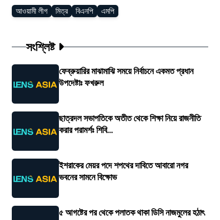
আওয়ামী লীগ
মিত্র
বিএনপি
এমপি
সংশ্লিষ্ট
ফেব্রুয়ারির মাঝামাঝি সময়ে নির্বাচনে একমত প্রধান
উপদেষ্টাঃ ফখরুল
ছাত্রদল সভাপতিকে অতীত থেকে শিক্ষা নিয়ে রাজনীতি
করার পরামর্শঃ শিবি...
ইশরাকের মেয়র পদে শপথের দাবিতে আবারো নগর
ভবনের সামনে বিক্ষোভ
৫ আগষ্টের পর থেকে পলাতক থাকা ডিসি নাজমুলের হঠাৎ