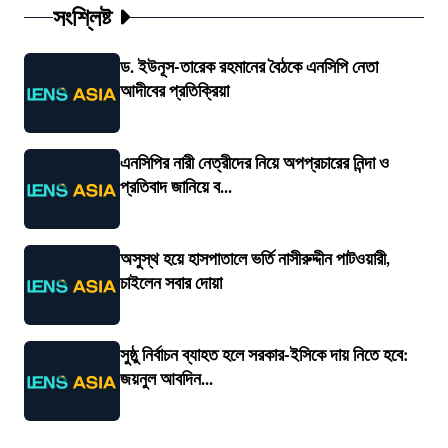
সংশ্লিষ্ট
ড. ইউনূস-তারেক রহমানের বৈঠকে এনসিপি নেতা
আদীবের প্রতিক্রিয়া
এনসিপির নারী নেত্রীদের নিয়ে অপপ্রচারের নিন্দা ও
প্রতিবাদ জানিয়ে ব...
অসুস্থ হয়ে হাসপাতালে ভর্তি নাসীরুদ্দীন পাটওয়ারী,
চাইলেন সবার দোয়া
সুষ্ঠু নির্বাচন ব্যাহত হলে সরকার-ইসিকে দায় নিতে হবে:
জয়নুল আবদিন...