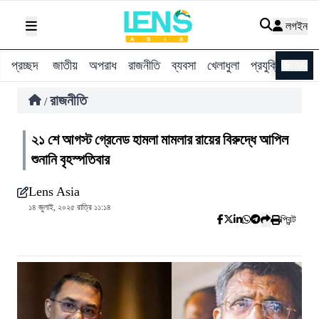
লগইন
প্রচ্ছদ
জাতীয়
অপরাধ
রাজনীতি
ব্যবসা
খেলাধুলা
প্রযুক্তি
বিশ্ব
ENG
রাজনীতি
/
২১ শে আগস্ট গ্রেনেড হামলা মামলার রায়ের বিরুদ্ধে আপিল
শুনানি বৃহস্পতিবার
Lens Asia
১৪ জুলাই, ২০২৫ রাত্রি ১১:১৪
প্রিন্ট