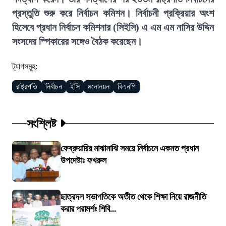
প্রস্তুতি শুরু করে নির্বাচন কমিশন। নির্বাচনী প্রক্রিয়ার অংশ
হিসেবে প্রধান নির্বাচন কমিশনার (সিইসি) এ এম এম নাসির উদ্দিন
সংসদের স্পিকারের সঙ্গেও বৈঠক করেছেন।
ট্যাগসমূহ:
রাষ্ট্রপতি
নির্বাচন
ইসি
মনোনয়ন
বিএনপি
সংশ্লিষ্ট
ফেব্রুয়ারির মাঝামাঝি সময়ে নির্বাচনে একমত প্রধান
উপদেষ্টাঃ ফখরুল
ছাত্রদল সভাপতিকে অতীত থেকে শিক্ষা নিয়ে রাজনীতি
করার পরামর্শঃ শিবি...