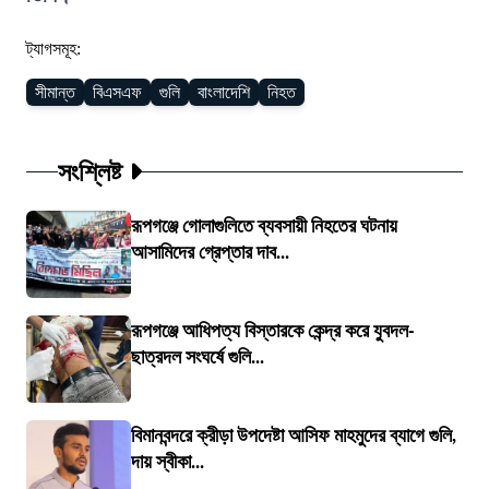
ট্যাগসমূহ:
সীমান্ত
বিএসএফ
গুলি
বাংলাদেশি
নিহত
সংশ্লিষ্ট
রূপগঞ্জে গোলাগুলিতে ব্যবসায়ী নিহতের ঘটনায়
আসামিদের গ্রেপ্তার দাব...
রূপগঞ্জে আধিপত্য বিস্তারকে কেন্দ্র করে যুবদল-
ছাত্রদল সংঘর্ষে গুলি...
বিমানবন্দরে ক্রীড়া উপদেষ্টা আসিফ মাহমুদের ব্যাগে গুলি,
দায় স্বীকা...