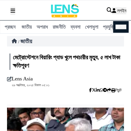
লগইন
প্রচ্ছদ
জাতীয়
অপরাধ
রাজনীতি
ব্যবসা
খেলাধুলা
প্রযুক্তি
বিশ্ব
ENG
জাতীয়
/
মেট্রোস্টেশনে বিয়ারিং প্যাড খুলে পথচারীর মৃত্যু, ৫ লাখ টাকা
ক্ষতিপূরণ
Lens Asia
২৬ অক্টোবর, ২০২৫ বিকাল ০৫:০১
প্রিন্ট