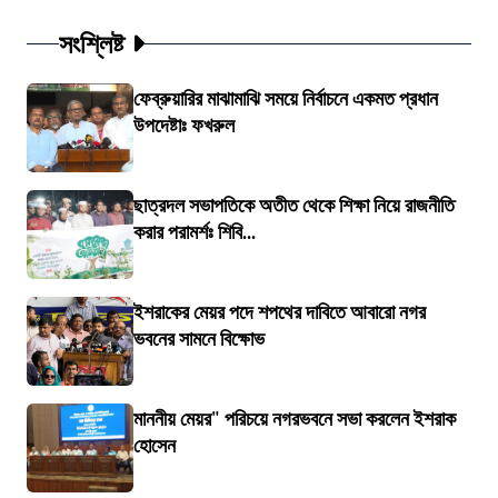
সংশ্লিষ্ট
ফেব্রুয়ারির মাঝামাঝি সময়ে নির্বাচনে একমত প্রধান
উপদেষ্টাঃ ফখরুল
ছাত্রদল সভাপতিকে অতীত থেকে শিক্ষা নিয়ে রাজনীতি
করার পরামর্শঃ শিবি...
ইশরাকের মেয়র পদে শপথের দাবিতে আবারো নগর
ভবনের সামনে বিক্ষোভ
মাননীয় মেয়র" পরিচয়ে নগরভবনে সভা করলেন ইশরাক
হোসেন