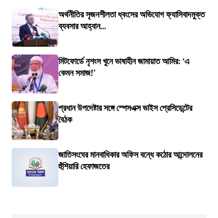
অর্থনীতির সৃজনশীলতা ধ্বংসের অভিযোগ ফ্যাসিবাদমুক্ত
ব্যবসার আহ্বান...
মিটফোর্ডে নৃশংস খুনে ভাষাহীন জামায়াত আমির: ‘এ
কেমন সমাজ!’
প্রধান উপদেষ্টার সঙ্গে স্পেসএক্স ভাইস প্রেসিডেন্টের
বৈঠক
জাতিসংঘের মানবাধিকার অফিস বন্ধে কঠোর আন্দোলনের
হুঁশিয়ারি হেফাজতের