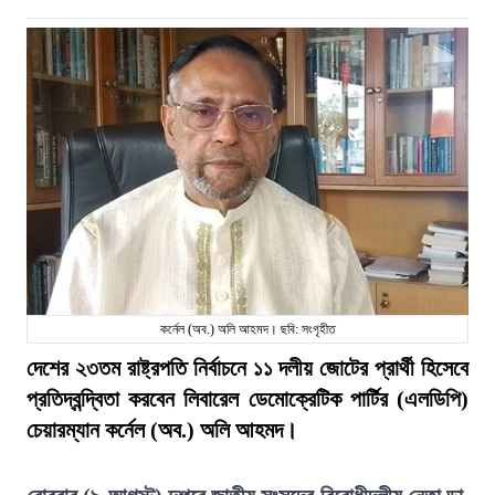
কর্নেল (অব.) অলি আহমদ। ছবি: সংগৃহীত
দেশের ২৩তম রাষ্ট্রপতি নির্বাচনে ১১ দলীয় জোটের প্রার্থী হিসেবে
প্রতিদ্বন্দ্বিতা করবেন লিবারেল ডেমোক্রেটিক পার্টির (এলডিপি)
চেয়ারম্যান কর্নেল (অব.) অলি আহমদ।