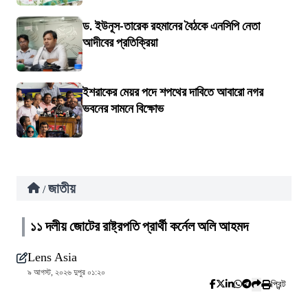
ড. ইউনূস-তারেক রহমানের বৈঠকে এনসিপি নেতা
আদীবের প্রতিক্রিয়া
ইশরাকের মেয়র পদে শপথের দাবিতে আবারো নগর
ভবনের সামনে বিক্ষোভ
জাতীয়
/
১১ দলীয় জোটের রাষ্ট্রপতি প্রার্থী কর্নেল অলি আহমদ
Lens Asia
৯ আগস্ট, ২০২৬ দুপুর ০১:২০
প্রিন্ট