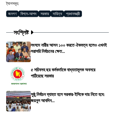
ট্যাগসমূহ:
জনগণ
বিপদে-আপদ
সরকার
দায়িত্ব
প্রধানমন্ত্রী
সংশ্লিষ্ট
সংসদে নারীর আসন ১০০ করতে ঐকমত্য হলেও এখনই
সরাসরি নির্বাচনের ক্ষেত...
৫ সচিবসহ ছয় কর্মকর্তাকে বাধ্যতামূলক অবসরে
পাঠিয়েছে সরকার
সুষ্ঠু নির্বাচন ব্যাহত হলে সরকার-ইসিকে দায় নিতে হবে:
জয়নুল আবদিন...