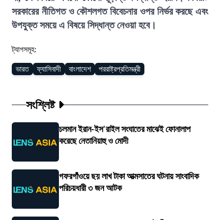
সরকারের নীতিগত ও কৌশলগত বিবেচনার ওপর নির্ভর করছে এবং
উপযুক্ত সময়ে এ বিষয়ে সিদ্ধান্ত নেওয়া হবে।
ট্যাগসমূহ:
ভারত
ফ্যাসিবাদী
বাংলাদেশ
পররাষ্ট্রপ্রতিমন্ত্রী
সংশ্লিষ্ট
চলমান ইরান-ইস'রাইল সংঘাতের মাঝেই ফোনালাপ
করেছে নেতানিয়াহু ও মোদী
গফরগাঁওয়ে ছয় লাখ টাকা আত্মসাতের ঘটনায় সাংবাদিক
পরিচয়ধারী ৩ জন আটক