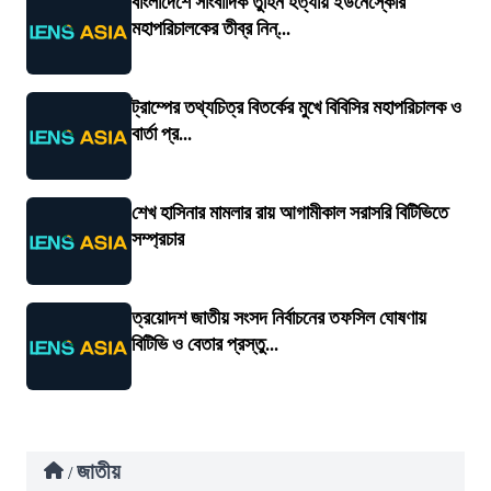
বাংলাদেশে সাংবাদিক তুহিন হত্যায় ইউনেস্কোর
মহাপরিচালকের তীব্র নিন্...
ট্রাম্পের তথ্যচিত্র বিতর্কের মুখে বিবিসির মহাপরিচালক ও
বার্তা প্র...
শেখ হাসিনার মামলার রায় আগামীকাল সরাসরি বিটিভিতে
সম্প্রচার
ত্রয়োদশ জাতীয় সংসদ নির্বাচনের তফসিল ঘোষণায়
বিটিভি ও বেতার প্রস্তু...
জাতীয়
/