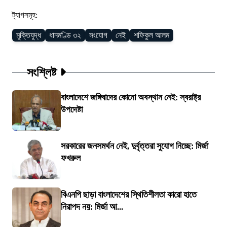
ট্যাগসমূহ:
মুক্তিযুদ্ধ
ধানমণ্ডি ৩২
সংযোগ
নেই
শফিকুল আলম
সংশ্লিষ্ট
বাংলাদেশে জঙ্গিবাদের কোনো অবস্থান নেই: স্বরাষ্ট্র
উপদেষ্টা
সরকারের জনসমর্থন নেই, দুর্বৃত্তরা সুযোগ নিচ্ছে: মির্জা
ফখরুল
বিএনপি ছাড়া বাংলাদেশের স্থিতিশীলতা কারো হাতে
নিরাপদ নয়: মির্জা আ...