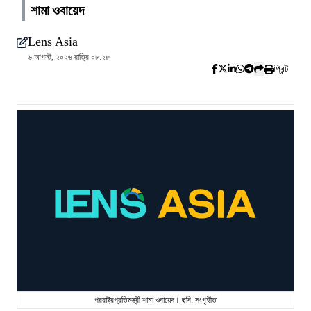
শামা ওবায়েদ
Lens Asia
৬ আগস্ট, ২০২৬ রাত্রি ০৮:২৮
প্রিন্ট
পররাষ্ট্রপ্রতিমন্ত্রী শামা ওবায়েদ। ছবি: সংগৃহীত