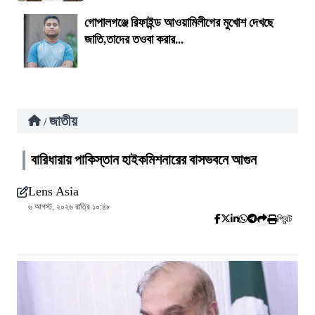
গোপালগঞ্জে রিফাইন্ড আওয়ামিলীগের মুখোশ দেখছে
জাতি,তাদের তওবা করার...
জাতীয়
/
বারিধারায় পাকিস্তান হাইকমিশনারের বাসভবনে আগুন
Lens Asia
৬ আগস্ট, ২০২৬ রাত্রি ১০:৪৮
প্রিন্ট