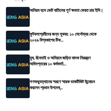
অনিয়ম হলে ভোট বাতিলের পূর্ণ ক্ষমতা ফেরত চায় ইসি।
ফুটবলপ্রেমীদের জন্য সুখবর: ১০ সেপ্টেম্বর থেকে
২০২৬ বিশ্বকাপের টিক...
ঘুষ, ছিনতাই ও অনিয়মে জড়িত মাদক নিয়ন্ত্রণ
অধিদপ্তরের ১০ কর্মকর্তা...
গণঅভ্যুত্থানের স্মরণে স্মারক ডাকটিকিট উন্মোচন
করলেন প্রধান উপদেষ্...