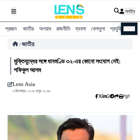
লগইন
প্রচ্ছদ
জাতীয়
অপরাধ
রাজনীতি
ব্যবসা
খেলাধুলা
প্রযুক্তি
বিশ্ব
ENG
জাতীয়
/
মুক্তিযুদ্ধের সঙ্গে ধানমণ্ডি ৩২-এর কোনো সংযোগ নেই:
শফিকুল আলম
Lens Asia
৩ ডিসেম্বর, ২০২৫ দুপুর ১২:৩৯
প্রিন্ট