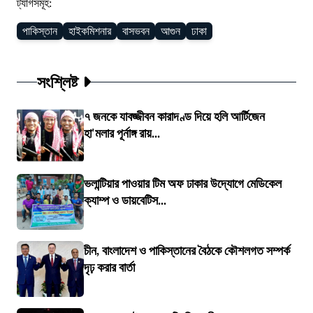
ট্যাগসমূহ:
পাকিস্তান
হাইকমিশনার
বাসভবন
আগুন
ঢাকা
সংশ্লিষ্ট
৭ জনকে যাবজ্জীবন কারাদণ্ড দিয়ে হলি আর্টিজেন
হা'মলার পূর্নাঙ্গ রায়...
ভলান্টিয়ার পাওয়ার টিম অফ ঢাকার উদ্যোগে মেডিকেল
ক্যাম্প ও ডায়বেটিস...
চীন, বাংলাদেশ ও পাকিস্তানের বৈঠকে কৌশলগত সম্পর্ক
দৃঢ় করার বার্তা