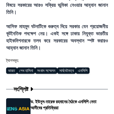
বিষয়ে সরকারের আরও সক্রিয় ভূমিকা নেওয়ার আহ্বান জানান
তিনি।
আসিফ মাহমুদ ঘটনাটিকে গুরুত্ব দিয়ে সরকার যেন প্রয়োজনীয়
কূটনৈতিক পদক্ষেপ নেয়। একই সঙ্গে ঢাকায় নিযুক্ত ভারতীয়
হাইকমিশনারকে তলব করে সরকারের অবস্থান স্পষ্ট করারও
আহ্বান জানান তিনি।
ট্যাগসমূহ:
ভারত
শেখ হাসিনা
সংবাদ সম্মেলন
সার্বভৌমত্ব
এনসিপি
সংশ্লিষ্ট
ড. ইউনূস-তারেক রহমানের বৈঠকে এনসিপি নেতা
আদীবের প্রতিক্রিয়া