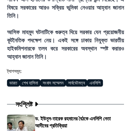
বিষয়ে সরকারের আরও সক্রিয় ভূমিকা নেওয়ার আহ্বান জানান
তিনি।
আসিফ মাহমুদ ঘটনাটিকে গুরুত্ব দিয়ে সরকার যেন প্রয়োজনীয়
কূটনৈতিক পদক্ষেপ নেয়। একই সঙ্গে ঢাকায় নিযুক্ত ভারতীয়
হাইকমিশনারকে তলব করে সরকারের অবস্থান স্পষ্ট করারও
আহ্বান জানান তিনি।
ট্যাগসমূহ:
ভারত
শেখ হাসিনা
সংবাদ সম্মেলন
সার্বভৌমত্ব
এনসিপি
সংশ্লিষ্ট
ড. ইউনূস-তারেক রহমানের বৈঠকে এনসিপি নেতা
আদীবের প্রতিক্রিয়া