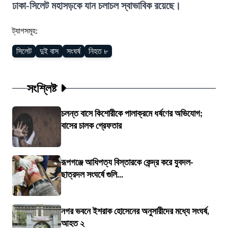
ঢাকা-সিলেট মহাসড়কে যান চলাচল স্বাভাবিক রয়েছে।
ট্যাগসমূহ:
সিলেট
দুই বাস
সংঘর্ষ
নিহত ৮
সংশ্লিষ্ট
চলন্ত বাসে কিশোরীকে পালাক্রমে ধর্ষণের অভিযোগ;
বাসের চালক গ্রেফতার
রূপগঞ্জে আধিপত্য বিস্তারকে কেন্দ্র করে যুবদল-
ছাত্রদল সংঘর্ষে গুলি...
নগর ভবনে ইশরাক হোসেনের অনুসারীদের মধ্যে সংঘর্ষ,
আহত ২