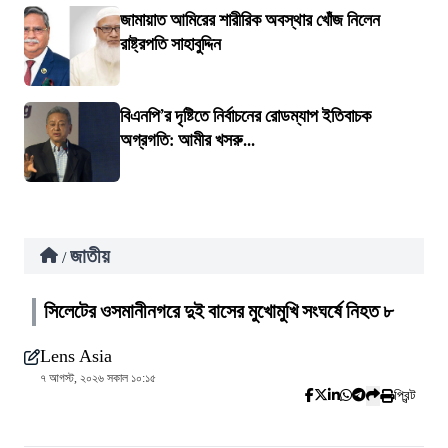
জামায়াত আমিরের শারীরিক অবস্থার খোঁজ নিলেন
রাষ্ট্রপতি সাহাবুদ্দিন
বিএনপি’র দৃষ্টিতে নির্বাচনের রোডম্যাপ ইতিবাচক
অগ্রগতি: আমীর খসরু...
জাতীয়
/
সিলেটের ওসমানীনগরে দুই বাসের মুখোমুখি সংঘর্ষে নিহত ৮
Lens Asia
৭ আগস্ট, ২০২৬ সকাল ১০:১৫
প্রিন্ট