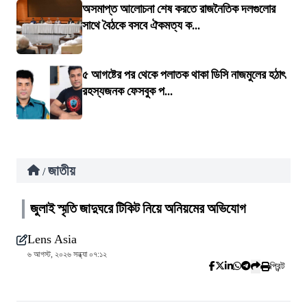
অসমাপ্ত আলোচনা শেষ করতে রাজনৈতিক দলগুলোর
সাথে বৈঠকে বসবে ঐকমত্য ক...
৫ আগষ্টের পর থেকে পলাতক থাকা ডিসি নাজমুলের হঠাৎ
রহস্যজনক ফেসবুক প...
জাতীয়
/
জুলাই স্মৃতি জাদুঘরে টিকিট নিয়ে অনিয়মের অভিযোগ
Lens Asia
৬ আগস্ট, ২০২৬ সন্ধ্যা ০৭:১২
প্রিন্ট