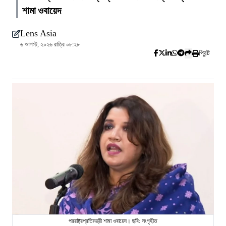
শামা ওবায়েদ
Lens Asia
৬ আগস্ট, ২০২৬ রাত্রি ০৮:২৮
প্রিন্ট
পররাষ্ট্রপ্রতিমন্ত্রী শামা ওবায়েদ। ছবি: সংগৃহীত