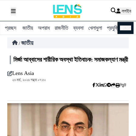
লগইন
প্রচ্ছদ
জাতীয়
অপরাধ
রাজনীতি
ব্যবসা
খেলাধুলা
প্রযুক্তি
বিশ্ব
ENG
জাতীয়
/
মির্জা আব্বাসের শারীরিক অবস্থা ইতিবাচক: সমাজকল্যাণ মন্ত্রী
Lens Asia
২৩ মার্চ, ২০২৬ সন্ধ্যা ০৭:৫০
প্রিন্ট