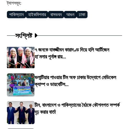
ট্যাগসমূহ:
পাকিস্তান
হাইকমিশনার
বাসভবন
আগুন
ঢাকা
সংশ্লিষ্ট
৭ জনকে যাবজ্জীবন কারাদণ্ড দিয়ে হলি আর্টিজেন
হা'মলার পূর্নাঙ্গ রায়...
ভলান্টিয়ার পাওয়ার টিম অফ ঢাকার উদ্যোগে মেডিকেল
ক্যাম্প ও ডায়বেটিস...
চীন, বাংলাদেশ ও পাকিস্তানের বৈঠকে কৌশলগত সম্পর্ক
দৃঢ় করার বার্তা