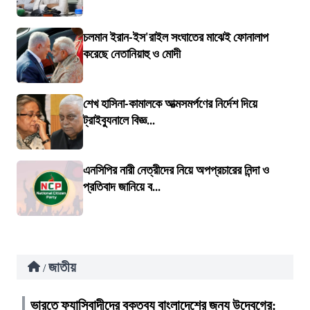
চলমান ইরান-ইস'রাইল সংঘাতের মাঝেই ফোনালাপ
করেছে নেতানিয়াহু ও মোদী
শেখ হাসিনা-কামালকে আত্মসমর্পণের নির্দেশ দিয়ে
ট্রাইব্যুনালে বিজ্ঞ...
এনসিপির নারী নেত্রীদের নিয়ে অপপ্রচারের নিন্দা ও
প্রতিবাদ জানিয়ে ব...
জাতীয়
/
ভারতে ফ্যাসিবাদীদের বক্তব্য বাংলাদেশের জন্য উদ্বেগের: