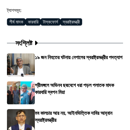
ট্যাগসমূহ:
শীর্ষ মাদক
কারবারি
টাস্কফোর্স
স্বরাষ্ট্রমন্ত্রী
সংশ্লিষ্ট
১৯ জন নিহতের ঘটনায় নেপালের স্বরাষ্ট্রমন্ত্রীর পদত্যাগ
শ্রীমঙ্গলে অভিনব ছদ্মবেশে ধরা পড়ল পলাতক মাদক
কারবারি স্বপন মিয়া
মব কালচার আর নয়, আইনভিত্তিক দাবির আহ্বান
স্বরাষ্ট্রমন্ত্রীর