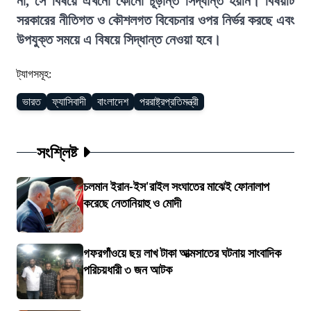
না, সে বিষয়ে এখনো কোনো চূড়ান্ত সিদ্ধান্ত হয়নি। বিষয়টি
সরকারের নীতিগত ও কৌশলগত বিবেচনার ওপর নির্ভর করছে এবং
উপযুক্ত সময়ে এ বিষয়ে সিদ্ধান্ত নেওয়া হবে।
ট্যাগসমূহ:
ভারত
ফ্যাসিবাদী
বাংলাদেশ
পররাষ্ট্রপ্রতিমন্ত্রী
সংশ্লিষ্ট
চলমান ইরান-ইস'রাইল সংঘাতের মাঝেই ফোনালাপ
করেছে নেতানিয়াহু ও মোদী
গফরগাঁওয়ে ছয় লাখ টাকা আত্মসাতের ঘটনায় সাংবাদিক
পরিচয়ধারী ৩ জন আটক