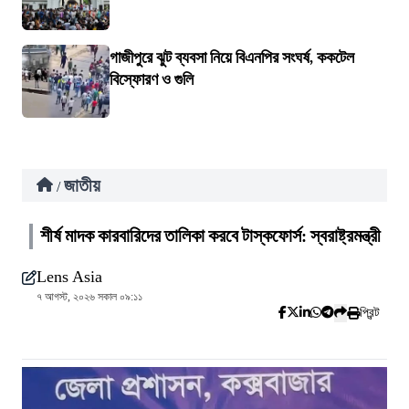
গাজীপুরে ঝুট ব্যবসা নিয়ে বিএনপির সংঘর্ষ, ককটেল
বিস্ফোরণ ও গুলি
জাতীয়
/
শীর্ষ মাদক কারবারিদের তালিকা করবে টাস্কফোর্স: স্বরাষ্ট্রমন্ত্রী
Lens Asia
৭ আগস্ট, ২০২৬ সকাল ০৯:১১
প্রিন্ট