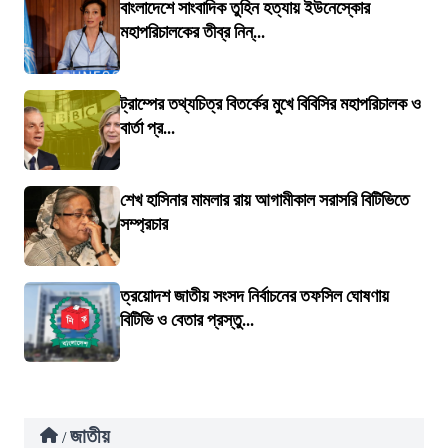
বাংলাদেশে সাংবাদিক তুহিন হত্যায় ইউনেস্কোর
মহাপরিচালকের তীব্র নিন্...
ট্রাম্পের তথ্যচিত্র বিতর্কের মুখে বিবিসির মহাপরিচালক ও
বার্তা প্র...
শেখ হাসিনার মামলার রায় আগামীকাল সরাসরি বিটিভিতে
সম্প্রচার
ত্রয়োদশ জাতীয় সংসদ নির্বাচনের তফসিল ঘোষণায়
বিটিভি ও বেতার প্রস্তু...
জাতীয়
/