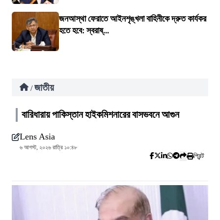
জনআস্থা ফেরাতে আইনশৃঙ্খলা বাহিনীকে দ্রুত কার্যকর
হতে হবে: স্বরাষ্...
জাতীয়
/
বারিধারায় পাকিস্তান হাইকমিশনারের বাসভবনে আগুন
Lens Asia
৬ আগস্ট, ২০২৬ রাত্রি ১০:৪৮
প্রিন্ট