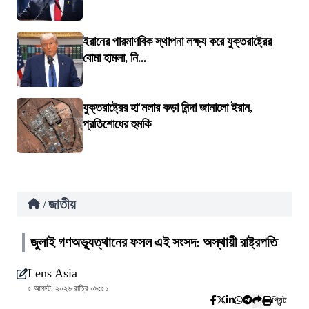
ইরানের পারমাণবিক স্থাপনা লক্ষ্য করে যুক্তরাষ্ট্রের
বোমা হামলা, নি...
যুক্তরাষ্ট্রের হা'মলার কড়া নিন্দা জানালো ইরান,
প্রতিশোধের হুমকি
জাতীয়
/
জুলাই গণঅভ্যুত্থানের ফসল এই সংসদ: অস্থায়ী রাষ্ট্রপতি
Lens Asia
৫ আগস্ট, ২০২৬ রাত্রি ০৯:৫১
প্রিন্ট