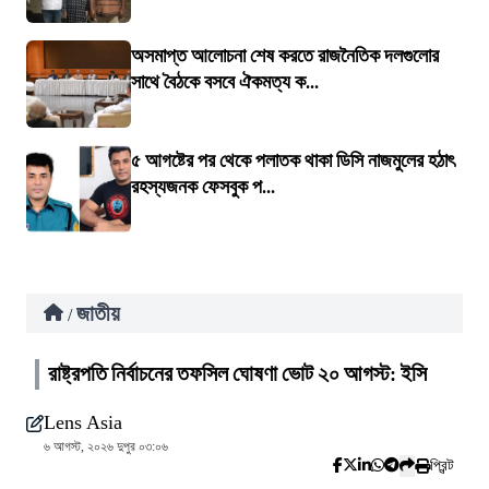
অসমাপ্ত আলোচনা শেষ করতে রাজনৈতিক দলগুলোর
সাথে বৈঠকে বসবে ঐকমত্য ক...
৫ আগষ্টের পর থেকে পলাতক থাকা ডিসি নাজমুলের হঠাৎ
রহস্যজনক ফেসবুক প...
জাতীয়
/
রাষ্ট্রপতি নির্বাচনের তফসিল ঘোষণা ভোট ২০ আগস্ট: ইসি
Lens Asia
৬ আগস্ট, ২০২৬ দুপুর ০৩:০৬
প্রিন্ট