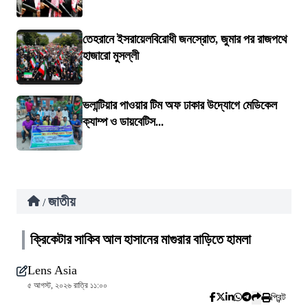
তেহরানে ইসরায়েলবিরোধী জনস্রোত, জুমার পর রাজপথে
হাজারো মুসল্লী
ভলান্টিয়ার পাওয়ার টিম অফ ঢাকার উদ্যোগে মেডিকেল
ক্যাম্প ও ডায়বেটিস...
জাতীয়
/
ক্রিকেটার সাকিব আল হাসানের মাগুরার বাড়িতে হামলা
Lens Asia
৫ আগস্ট, ২০২৬ রাত্রি ১১:০০
প্রিন্ট