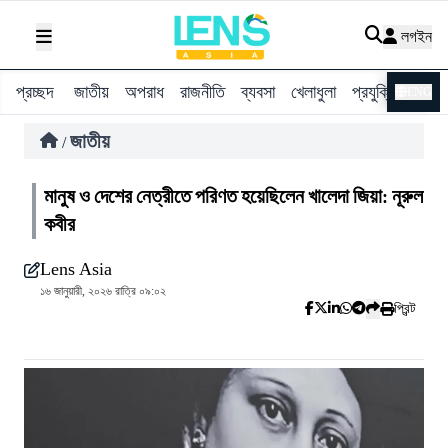
লগইন
প্রচ্ছদ
জাতীয়
অপরাধ
রাজনীতি
ব্যবসা
খেলাধুলা
প্রযুক্তি
বিশ্ব
ENG
জাতীয়
/
মানুষ ও দেশের নেত্রীতে পরিণত হয়েছিলেন খালেদা জিয়া: নূরুল
কবীর
Lens Asia
১৬ জানুয়ারী, ২০২৬ রাত্রি ০৯:০২
প্রিন্ট