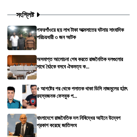
সংশ্লিষ্ট
গফরগাঁওয়ে ছয় লাখ টাকা আত্মসাতের ঘটনায় সাংবাদিক
পরিচয়ধারী ৩ জন আটক
অসমাপ্ত আলোচনা শেষ করতে রাজনৈতিক দলগুলোর
সাথে বৈঠকে বসবে ঐকমত্য ক...
৫ আগষ্টের পর থেকে পলাতক থাকা ডিসি নাজমুলের হঠাৎ
রহস্যজনক ফেসবুক প...
বাংলাদেশে রাজনৈতিক দল নিষিদ্ধের আইনে উদ্বেগ
প্রকাশ করেছে জাতিসংঘ