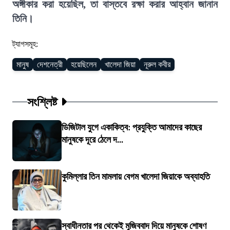
অঙ্গীকার করা হয়েছিল, তা বাস্তবে রক্ষা করার আহ্বান জানান
তিনি।
ট্যাগসমূহ:
মানুষ
দেশনেত্রী
হয়েছিলেন
খালেদা জিয়া
নূরুল কবীর
সংশ্লিষ্ট
ডিজিটাল যুগে একাকিত্ব: প্রযুক্তি আমাদের কাছের
মানুষকে দূরে ঠেলে দ...
কুমিল্লার তিন মামলায় বেগম খালেদা জিয়াকে অব্যাহতি
স্বাধীনতার পর থেকেই মুজিববাদ দিয়ে মানুষকে শোষণ