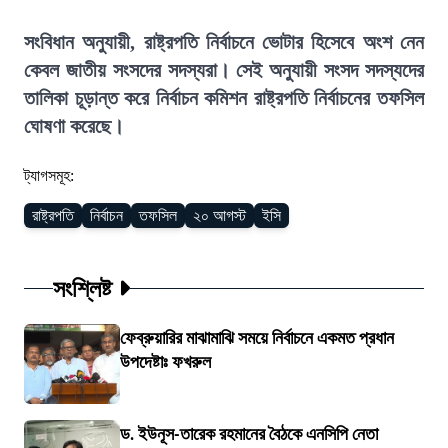
সংবিধান অনুযায়ী, রাষ্ট্রপতি নির্বাচনে ভোটার হিসেবে অংশ নেন
কেবল জাতীয় সংসদের সদস্যরা। সেই অনুযায়ী সংসদ সদস্যদের
তালিকা চূড়ান্ত করে নির্বাচন কমিশন রাষ্ট্রপতি নির্বাচনের তফসিল
ঘোষণা করেছে।
ট্যাগসমূহ:
রাষ্ট্রপতি
নির্বাচন
তফসিল
২০ আগস্ট
ইসি
সংশ্লিষ্ট
ফেব্রুয়ারির মাঝামাঝি সময়ে নির্বাচনে একমত প্রধান
উপদেষ্টাঃ ফখরুল
ড. ইউনূস-তারেক রহমানের বৈঠকে এনসিপি নেতা