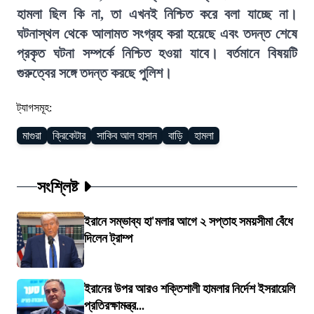
হামলা ছিল কি না, তা এখনই নিশ্চিত করে বলা যাচ্ছে না।
ঘটনাস্থল থেকে আলামত সংগ্রহ করা হয়েছে এবং তদন্ত শেষে
প্রকৃত ঘটনা সম্পর্কে নিশ্চিত হওয়া যাবে। বর্তমানে বিষয়টি
গুরুত্বের সঙ্গে তদন্ত করছে পুলিশ।
ট্যাগসমূহ:
মাগুরা
ক্রিকেটার
সাকিব আল হাসান
বাড়ি
হামলা
সংশ্লিষ্ট
ইরানে সম্ভাব্য হা'মলার আগে ২ সপ্তাহ সময়সীমা বেঁধে
দিলেন ট্রাম্প
ইরানের উপর আরও শক্তিশালী হামলার নির্দেশ ইসরায়েলি
প্রতিরক্ষামন্ত্র...