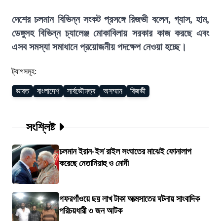
দেশের চলমান বিভিন্ন সংকট প্রসঙ্গে রিজভী বলেন, গ্যাস, হাম,
ডেঙ্গুসহ বিভিন্ন চ্যালেঞ্জ মোকাবিলায় সরকার কাজ করছে এবং
এসব সমস্যা সমাধানে প্রয়োজনীয় পদক্ষেপ নেওয়া হচ্ছে।
ট্যাগসমূহ:
ভারত
বাংলাদেশ
সার্বভৌমত্ব
অসম্মান
রিজভী
সংশ্লিষ্ট
চলমান ইরান-ইস'রাইল সংঘাতের মাঝেই ফোনালাপ
করেছে নেতানিয়াহু ও মোদী
গফরগাঁওয়ে ছয় লাখ টাকা আত্মসাতের ঘটনায় সাংবাদিক
পরিচয়ধারী ৩ জন আটক