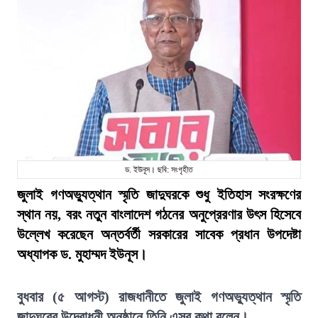
ড. ইউনূস। ছবি: সংগৃহীত
জুলাই গণঅভ্যুত্থান স্মৃতি জাদুঘরকে শুধু ইতিহাস সংরক্ষণের
স্থান নয়, বরং নতুন বাংলাদেশ গঠনের অনুপ্রেরণার উৎস হিসেবে
উল্লেখ করেছেন অন্তর্বর্তী সরকারের সাবেক প্রধান উপদেষ্টা
অধ্যাপক ড. মুহাম্মদ ইউনূস।
বুধবার (৫ আগস্ট) রাজধানীতে জুলাই গণঅভ্যুত্থান স্মৃতি
জাদুঘরের উদ্বোধনী অনুষ্ঠানে তিনি এসব কথা বলেন।