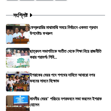
সংশ্লিষ্ট
ফেব্রুয়ারির মাঝামাঝি সময়ে নির্বাচনে একমত প্রধান
উপদেষ্টাঃ ফখরুল
ছাত্রদল সভাপতিকে অতীত থেকে শিক্ষা নিয়ে রাজনীতি
করার পরামর্শঃ শিবি...
ইশরাকের মেয়র পদে শপথের দাবিতে আবারো নগর
ভবনের সামনে বিক্ষোভ
মাননীয় মেয়র" পরিচয়ে নগরভবনে সভা করলেন ইশরাক
হোসেন