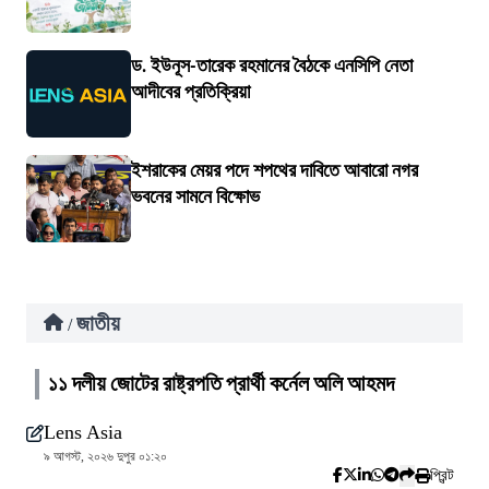
ড. ইউনূস-তারেক রহমানের বৈঠকে এনসিপি নেতা
আদীবের প্রতিক্রিয়া
ইশরাকের মেয়র পদে শপথের দাবিতে আবারো নগর
ভবনের সামনে বিক্ষোভ
জাতীয়
/
১১ দলীয় জোটের রাষ্ট্রপতি প্রার্থী কর্নেল অলি আহমদ
Lens Asia
৯ আগস্ট, ২০২৬ দুপুর ০১:২০
প্রিন্ট