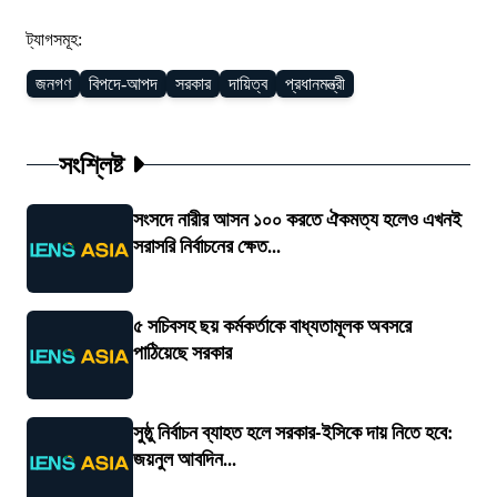
ট্যাগসমূহ:
জনগণ
বিপদে-আপদ
সরকার
দায়িত্ব
প্রধানমন্ত্রী
সংশ্লিষ্ট
সংসদে নারীর আসন ১০০ করতে ঐকমত্য হলেও এখনই
সরাসরি নির্বাচনের ক্ষেত...
৫ সচিবসহ ছয় কর্মকর্তাকে বাধ্যতামূলক অবসরে
পাঠিয়েছে সরকার
সুষ্ঠু নির্বাচন ব্যাহত হলে সরকার-ইসিকে দায় নিতে হবে:
জয়নুল আবদিন...