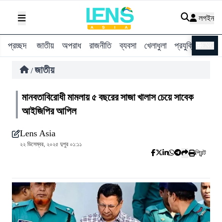
লগইন
প্রচ্ছদ
জাতীয়
অপরাধ
রাজনীতি
ব্যবসা
খেলাধুলা
প্রযুক্তি
বিশ্ব
ENG
জাতীয়
/
মানবতাবিরোধী মামলায় ৫ বছরের সাজা খালাস চেয়ে সাবেক
আইজিপির আপিল
Lens Asia
২২ ডিসেম্বর, ২০২৫ দুপুর ০১:১১
প্রিন্ট