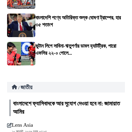
বাংলাদেশি পণ্যে অতিরিক্ত শুল্ক ঘোষণা ট্রাম্পের, হার
৩৫ শতাংশ
ভুটান লিগে সাবিনা-ঋতুপর্ণার ডাবল হ্যাটট্রিক, পারো
এফসির ২২-০ গোলে...
জাতীয়
/
বাংলাদেশে ফ্যাসিবাদকে আর সুযোগ দেওয়া হবে না: জামায়াত
আমির
Lens Asia
১০ আগস্ট, ২০২৬ দুপুর ০৩:০৫