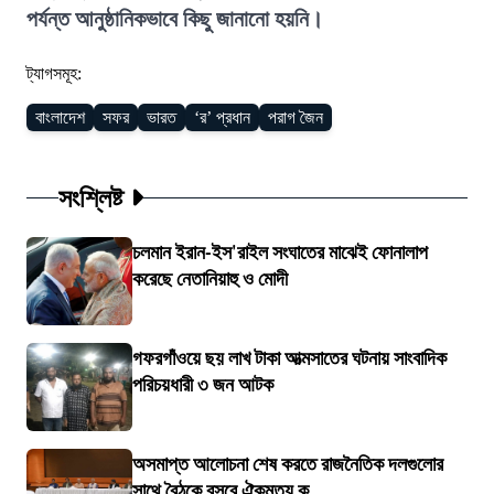
পর্যন্ত আনুষ্ঠানিকভাবে কিছু জানানো হয়নি।
ট্যাগসমূহ:
বাংলাদেশ
সফর
ভারত
‘র’ প্রধান
পরাগ জৈন
সংশ্লিষ্ট
চলমান ইরান-ইস'রাইল সংঘাতের মাঝেই ফোনালাপ
করেছে নেতানিয়াহু ও মোদী
গফরগাঁওয়ে ছয় লাখ টাকা আত্মসাতের ঘটনায় সাংবাদিক
পরিচয়ধারী ৩ জন আটক
অসমাপ্ত আলোচনা শেষ করতে রাজনৈতিক দলগুলোর
সাথে বৈঠকে বসবে ঐকমত্য ক...