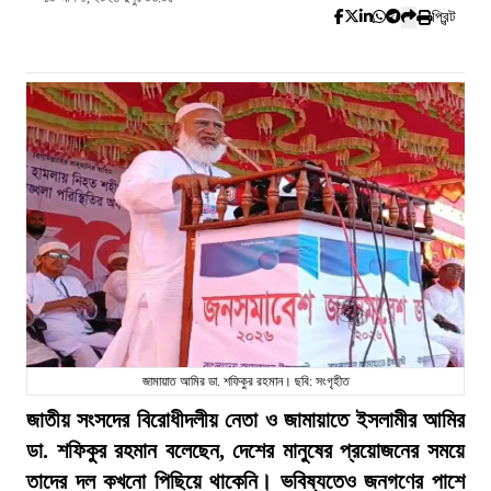
প্রিন্ট
জামায়াত আমির ডা. শফিকুর রহমান। ছবি: সংগৃহীত
জাতীয় সংসদের বিরোধীদলীয় নেতা ও জামায়াতে ইসলামীর আমির
ডা. শফিকুর রহমান বলেছেন, দেশের মানুষের প্রয়োজনের সময়ে
তাদের দল কখনো পিছিয়ে থাকেনি। ভবিষ্যতেও জনগণের পাশে