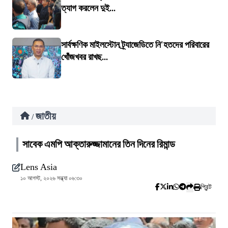
ত্যাগ করলেন দুই...
সার্বক্ষণিক মাইলস্টোন ট্র্যাজেডিতে নি'হতদের পরিবারের
খোঁজখবর রাখছ...
জাতীয়
/
সাবেক এমপি আক্তারুজ্জামানের তিন দিনের রিমান্ড
Lens Asia
১০ আগস্ট, ২০২৬ সন্ধ্যা ০৬:৩০
প্রিন্ট