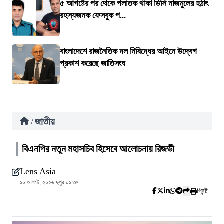
৫ আগষ্টের পর থেকে পলাতক থাকা ডিসি নাজমুলের হঠাৎ
রহস্যজনক ফেসবুক প...
বাংলাদেশে রাজনৈতিক দল নিষিদ্ধের আইনে উদ্বেগ
প্রকাশ করেছে জাতিসংঘ
জাতীয়
/
বিএনপির নতুন মহাসচিব হিসেবে আলোচনায় রিজভী
Lens Asia
১০ আগস্ট, ২০২৬ দুপুর ০১:৩৭
প্রিন্ট