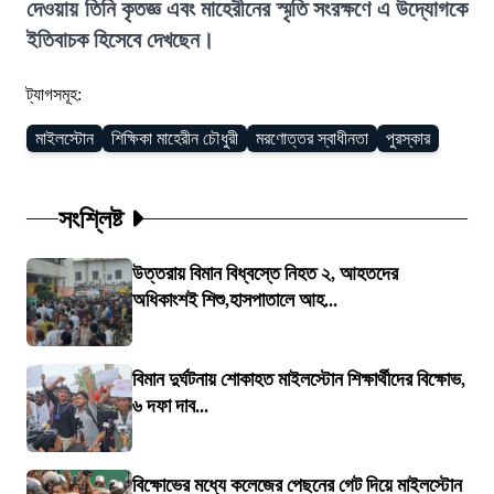
দেওয়ায় তিনি কৃতজ্ঞ এবং মাহেরীনের স্মৃতি সংরক্ষণে এ উদ্যোগকে
ইতিবাচক হিসেবে দেখছেন।
ট্যাগসমূহ:
মাইলস্টোন
শিক্ষিকা মাহেরীন চৌধুরী
মরণোত্তর স্বাধীনতা
পুরস্কার
সংশ্লিষ্ট
উত্তরায় বিমান বিধ্বস্তে নিহত ২, আহতদের
অধিকাংশই শিশু,হাসপাতালে আহ...
বিমান দুর্ঘটনায় শোকাহত মাইলস্টোন শিক্ষার্থীদের বিক্ষোভ,
৬ দফা দাব...
বিক্ষোভের মধ্যে কলেজের পেছনের গেট দিয়ে মাইলস্টোন