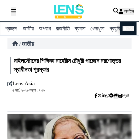
লগইন
প্রচ্ছদ
জাতীয়
অপরাধ
রাজনীতি
ব্যবসা
খেলাধুলা
প্রযুক্তি
বিশ্ব
ENG
জাতীয়
/
মাইলস্টোনের শিক্ষিকা মাহেরীন চৌধুরী পাচ্ছেন মরণোত্তর
স্বাধীনতা পুরস্কার
Lens Asia
৫ মার্চ, ২০২৬ সন্ধ্যা ০৭:৫৯
প্রিন্ট