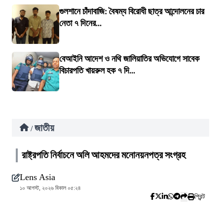
গুলশানে চাঁদাবাজি: বৈষম্য বিরোধী ছাত্র আন্দোলনের চার
নেতা ৭ দিনের...
বেআইনি আদেশ ও নথি জালিয়াতির অভিযোগে সাবেক
বিচারপতি খায়রুল হক ৭ দি...
জাতীয়
/
রাষ্ট্রপতি নির্বাচনে অলি আহমদের মনোনয়নপত্র সংগ্রহ
Lens Asia
১০ আগস্ট, ২০২৬ বিকাল ০৫:২৪
প্রিন্ট