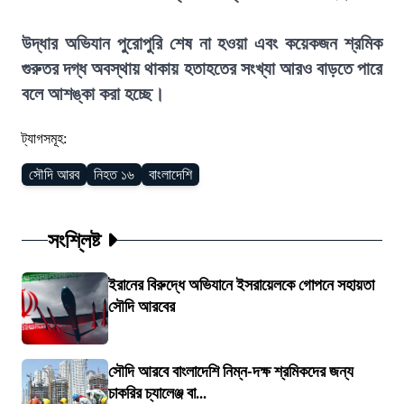
উদ্ধার অভিযান পুরোপুরি শেষ না হওয়া এবং কয়েকজন শ্রমিক
গুরুতর দগ্ধ অবস্থায় থাকায় হতাহতের সংখ্যা আরও বাড়তে পারে
বলে আশঙ্কা করা হচ্ছে।
ট্যাগসমূহ:
সৌদি আরব
নিহত ১৬
বাংলাদেশি
সংশ্লিষ্ট
ইরানের বিরুদ্ধে অভিযানে ইসরায়েলকে গোপনে সহায়তা
সৌদি আরবের
সৌদি আরবে বাংলাদেশি নিম্ন-দক্ষ শ্রমিকদের জন্য
চাকরির চ্যালেঞ্জ বা...