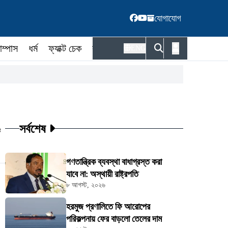
যোগাযোগ
াম্পাস
ধর্ম
ফ্যাক্ট চেক
কর্মকর্তা
ENG
সর্বশেষ
ট
গণতান্ত্রিক ব্যবস্থা বাধাগ্রস্ত করা
যাবে না: অস্থায়ী রাষ্ট্রপতি
৮ আগস্ট, ২০২৬
হরমুজ প্রণালিতে ফি আরোপের
পরিকল্পনায় ফের বাড়লো তেলের দাম