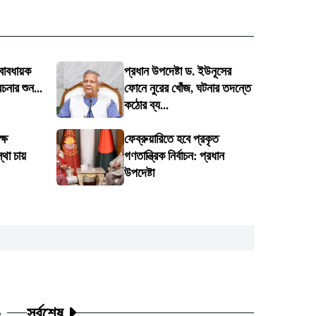
্বাবধায়ক
প্রধান উপদেষ্টা ড. ইউনূসের
েচনার শুন...
ফোনে নুরের খোঁজ, ঘটনার তদন্তে
কঠোর ব্য...
্ষে
ফেব্রুয়ারিতে হবে প্রকৃত
থা চায়
গণতান্ত্রিক নির্বাচন: প্রধান
উপদেষ্টা
সর্বশেষ