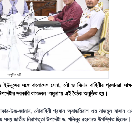
সংগৃহীত ছবি
্মদ ইউনূসের সঙ্গে বাংলাদেশ সেনা, নৌ ও বিমান বাহিনীর প্রধানরা সাক্ষ
উপদেষ্টার সরকারি বাসভবন ‘যমুনা’য় এই বৈঠক অনুষ্ঠিত হয়।
য়াকার-উজ-জামান, নৌবাহিনী প্রধান অ্যাডমিরাল এম নাজমুল হাসান এ
ন। এ সময় জাতীয় নিরাপত্তা উপদেষ্টা ড. খলিলুর রহমানও উপস্থিত ছিলেন।