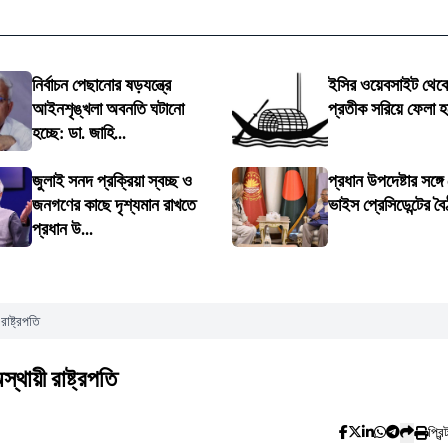
নির্বাচন পেছানোর ষড়যন্ত্রে
ইসির ওয়েবসাইট থেক
আইনশৃঙ্খলা অবনতি ঘটানো
প্রতীক সরিয়ে ফেলা 
হচ্ছে: ডা. জাহি...
জুলাই সনদ প্রক্রিয়া স্বচ্ছ ও
প্রধান উপদেষ্টার সঙ্গে
জনগণের কাছে দৃশ্যমান রাখতে
ভাইস প্রেসিডেন্টের ব
প্রধান উ...
রাষ্ট্রপতি
স্থায়ী রাষ্ট্রপতি
প্রিন্