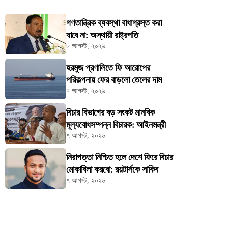
গণতান্ত্রিক ব্যবস্থা বাধাগ্রস্ত করা
যাবে না: অস্থায়ী রাষ্ট্রপতি
৮ আগস্ট, ২০২৬
হরমুজ প্রণালিতে ফি আরোপের
পরিকল্পনায় ফের বাড়লো তেলের দাম
৭ আগস্ট, ২০২৬
বিচার বিভাগের বড় সংকট মানবিক
মূল্যবোধসম্পন্ন বিচারক: আইনমন্ত্রী
৭ আগস্ট, ২০২৬
নিরাপত্তা নিশ্চিত হলে দেশে ফিরে বিচার
মোকাবিলা করবো: রয়টার্সকে সাকিব
৭ আগস্ট, ২০২৬