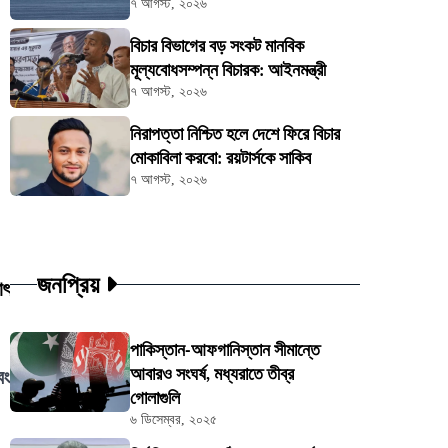
৭ আগস্ট, ২০২৬
বিচার বিভাগের বড় সংকট মানবিক
মূল্যবোধসম্পন্ন বিচারক: আইনমন্ত্রী
৭ আগস্ট, ২০২৬
নিরাপত্তা নিশ্চিত হলে দেশে ফিরে বিচার
মোকাবিলা করবো: রয়টার্সকে সাকিব
৭ আগস্ট, ২০২৬
জনপ্রিয়
াৎ
পাকিস্তান-আফগানিস্তান সীমান্তে
আবারও সংঘর্ষ, মধ্যরাতে তীব্র
বং
গোলাগুলি
৬ ডিসেম্বর, ২০২৫