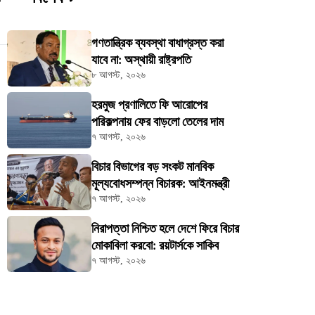
ট
গণতান্ত্রিক ব্যবস্থা বাধাগ্রস্ত করা
যাবে না: অস্থায়ী রাষ্ট্রপতি
৮ আগস্ট, ২০২৬
হরমুজ প্রণালিতে ফি আরোপের
পরিকল্পনায় ফের বাড়লো তেলের দাম
৭ আগস্ট, ২০২৬
বিচার বিভাগের বড় সংকট মানবিক
মূল্যবোধসম্পন্ন বিচারক: আইনমন্ত্রী
৭ আগস্ট, ২০২৬
নিরাপত্তা নিশ্চিত হলে দেশে ফিরে বিচার
মোকাবিলা করবো: রয়টার্সকে সাকিব
৭ আগস্ট, ২০২৬