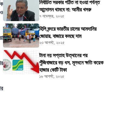
নির্বাচিত সরকার গঠিত না হওয়া পর্যন্ত
িক
আন্দোলন থামবে না: আমীর খসরু
 ও
৭ নভেম্বর, ২০২৫
হিলি বন্দরে ভারতীয় চালের আমদানির
জোয়ার, বাজারে কমছে দাম
রা
২৩ আগস্ট, ২০২৫
টানা নয় সপ্তাহ উত্থানের পর
খর
পুঁজিবাজারে বড় ধস, মূলধনে ক্ষতি কয়েক
হাজার কোটি টাকা
১৬ আগস্ট, ২০২৫
ার