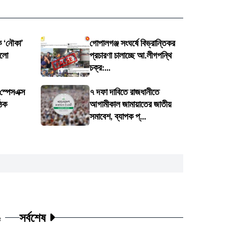
ে ‘নৌকা’
গোপালগঞ্জ সংঘর্ষে বিভ্রান্তিকর
হলো
প্রচারণা চালাচ্ছে আ.লীগপন্থি
চক্র:...
 স্পেসএক্স
৭ দফা দাবিতে রাজধানীতে
ৈঠক
আগামীকাল জামায়াতের জাতীয়
সমাবেশ, ব্যাপক প্...
সর্বশেষ
ট