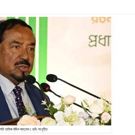
্ট্রপতি হাফিজ উদ্দিন আহমেদ। ছবি: সংগৃহীত