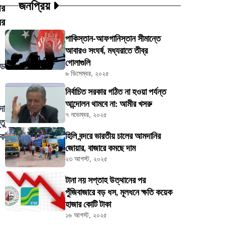
জনপ্রিয়
ীর
ের
পাকিস্তান-আফগানিস্তান সীমান্তে
আবারও সংঘর্ষ, মধ্যরাতে তীব্র
গোলাগুলি
ডে
৬ ডিসেম্বর, ২০২৫
নির্বাচিত সরকার গঠিত না হওয়া পর্যন্ত
আন্দোলন থামবে না: আমীর খসরু
দা
৭ নভেম্বর, ২০২৫
তু
িক
হিলি বন্দরে ভারতীয় চালের আমদানির
জোয়ার, বাজারে কমছে দাম
২৩ আগস্ট, ২০২৫
টানা নয় সপ্তাহ উত্থানের পর
পুঁজিবাজারে বড় ধস, মূলধনে ক্ষতি কয়েক
হাজার কোটি টাকা
১৬ আগস্ট, ২০২৫