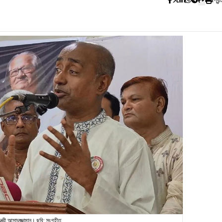
প্রিন্
ত্রী আসাদুজ্জামান। ছবি: সংগৃহীত