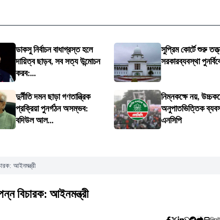
ডাকসু নির্বাচন বাধাগ্রস্ত হলে
সুপ্রিম কোর্টে শুরু তত্ত
দায়িত্ব ছাড়ব, সব সত্য উন্মোচন
সরকারব্যবস্থা পুনর্বিব
করব:...
দুর্নীতি দমন ছাড়া গণতান্ত্রিক
নিম্নকক্ষে নয়, উচ্চকক
প্রক্রিয়া পুনর্গঠন অসম্ভব:
অনুপাতভিত্তিক ব্যবস্
বদিউল আল...
এনসিপি
ারক: আইনমন্ত্রী
ন্ন বিচারক: আইনমন্ত্রী