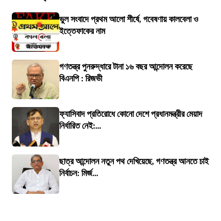
ভুল সংবাদে প্রথম আলো শীর্ষে, গবেষণায় কালবেলা ও
ইত্তেফাকের নাম
গণতন্ত্র পুনরুদ্ধারে টানা ১৬ বছর আন্দোলন করেছে
বিএনপি : রিজভী
ফ্যাসিবাদ প্রতিরোধে কোনো দেশে প্রধানমন্ত্রীর মেয়াদ
নির্ধারিত নেই:...
ছাত্র আন্দোলন নতুন পথ দেখিয়েছে, গণতন্ত্র আনতে চাই
নির্বাচন: মির্জ...