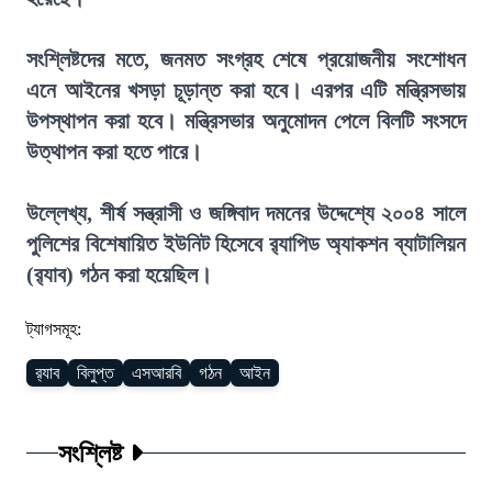
সংশ্লিষ্টদের মতে, জনমত সংগ্রহ শেষে প্রয়োজনীয় সংশোধন
এনে আইনের খসড়া চূড়ান্ত করা হবে। এরপর এটি মন্ত্রিসভায়
উপস্থাপন করা হবে। মন্ত্রিসভার অনুমোদন পেলে বিলটি সংসদে
উত্থাপন করা হতে পারে।
উল্লেখ্য, শীর্ষ সন্ত্রাসী ও জঙ্গিবাদ দমনের উদ্দেশ্যে ২০০৪ সালে
পুলিশের বিশেষায়িত ইউনিট হিসেবে র‍্যাপিড অ্যাকশন ব্যাটালিয়ন
(র‍্যাব) গঠন করা হয়েছিল।
ট্যাগসমূহ:
র‍্যাব
বিলুপ্ত
এসআরবি
গঠন
আইন
সংশ্লিষ্ট