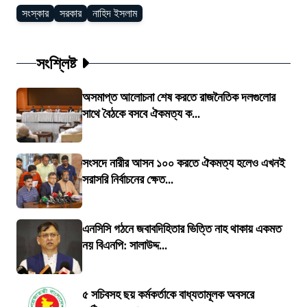
সংস্কার
সরকার
নাহিদ ইসলাম
সংশ্লিষ্ট
অসমাপ্ত আলোচনা শেষ করতে রাজনৈতিক দলগুলোর
সাথে বৈঠকে বসবে ঐকমত্য ক...
সংসদে নারীর আসন ১০০ করতে ঐকমত্য হলেও এখনই
সরাসরি নির্বাচনের ক্ষেত...
এনসিসি গঠনে জবাবদিহিতার ভিত্তি নাহ থাকায় একমত
নয় বিএনপি: সালাউদ্দ...
৫ সচিবসহ ছয় কর্মকর্তাকে বাধ্যতামূলক অবসরে