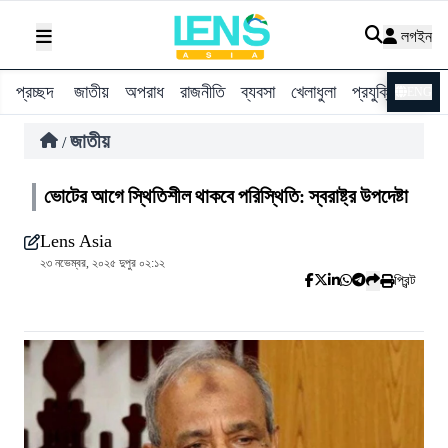
লগইন
প্রচ্ছদ
জাতীয়
অপরাধ
রাজনীতি
ব্যবসা
খেলাধুলা
প্রযুক্তি
বিশ্ব
ENG
জাতীয়
/
ভোটের আগে স্থিতিশীল থাকবে পরিস্থিতি: স্বরাষ্ট্র উপদেষ্টা
Lens Asia
২৩ নভেম্বর, ২০২৫ দুপুর ০২:১২
প্রিন্ট