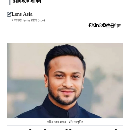
রয়টার্সকে সাকিব
Lens Asia
৭ আগস্ট, ২০২৬ রাত্রি ১০:০৪
প্রিন্ট
সাকিব আল হাসান। ছবি: সংগৃহীত