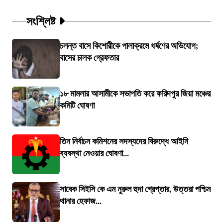
সংশ্লিষ্ট
চলন্ত বাসে কিশোরীকে পালাক্রমে ধর্ষণের অভিযোগ;
বাসের চালক গ্রেফতার
১৮ মামলার আসামীকে সভাপতি করে ফরিদপুর জিয়া মঞ্চের
কমিটি ঘোষণা
তিন নির্বাচন কমিশনের সদস্যদের বিরুদ্ধে আইনি
ব্যবস্থা নেওয়ার ঘোষণা...
সাবেক সিইসি কে এম নুরুল হুদা গ্রেপ্তার, উত্তরা পশ্চিম
থানার হেফাজ...