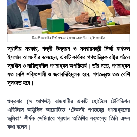
বিএনপি মহাসচিব মির্জা ফখরুল ইসলাম আলমগীর। ছবি: সংগৃহীত
স্থানীয় সরকার, পল্লী উন্নয়ন ও সমবায়মন্ত্রী মির্জা ফখরুল
ইসলাম আলমগীর বলেছেন, একটি কার্যকর গণতান্ত্রিক রাষ্ট্র গঠনে
স্বাধীন ও দায়িত্বশীল গণমাধ্যম অপরিহার্য। তাঁর মতে, গণমাধ্যম
যত বেশি শক্তিশালী ও জবাবদিহিমূলক হবে, গণতন্ত্রও তত বেশি
সুসংহত হবে।
শুক্রবার (৭ আগস্ট) রাজধানীর একটি হোটেলে টেলিভিশন
এডিটরস কাউন্সিল আয়োজিত ‘টেকসই গণতন্ত্রে গণমাধ্যমের
ভূমিকা’ শীর্ষক সেমিনারে প্রধান অতিথির বক্তব্যে তিনি এসব
কথা বলেন।