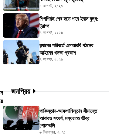
৭ আগস্ট, ২০২৬
শিগগিরই শেষ হতে পারে ইরান যুদ্ধ:
ট্রাম্প
৭ আগস্ট, ২০২৬
র‍্যাবের পরিবর্তে এসআরবি গঠনের
আইনের খসড়া প্রকাশ
৭ আগস্ট, ২০২৬
জনপ্রিয়
য়ন
য়ে
পাকিস্তান-আফগানিস্তান সীমান্তে
আবারও সংঘর্ষ, মধ্যরাতে তীব্র
গোলাগুলি
৬ ডিসেম্বর, ২০২৫