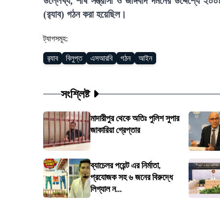
উল্লেখ্য, শীর্ষ সন্ত্রাসী ও জঙ্গিবাদ দমনের উদ্দেশ্যে 
(র‍্যাব) গঠন করা হয়েছিল।
ট্যাগসমূহ:
র‍্যাব
বিলুপ্ত
এসআরবি
গঠন
আইন
সংশ্লিষ্ট
মাদারীপুর থেকে অতিঃ পুলিশ সুপার
জাকারিয়া গ্রেপ্তার
ব্যাচেলর পয়েন্ট এর নির্মাতা,
প্রযোজক সহ ৬ জনের বিরুদ্ধে
লিগ্যাল ন...