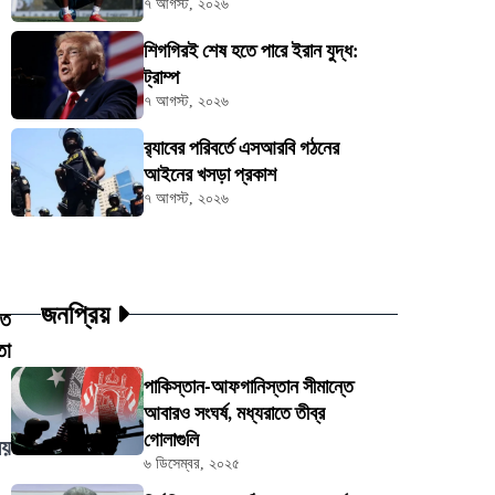
৭ আগস্ট, ২০২৬
শিগগিরই শেষ হতে পারে ইরান যুদ্ধ:
ট্রাম্প
৭ আগস্ট, ২০২৬
র‍্যাবের পরিবর্তে এসআরবি গঠনের
আইনের খসড়া প্রকাশ
৭ আগস্ট, ২০২৬
জনপ্রিয়
িত
তা
পাকিস্তান-আফগানিস্তান সীমান্তে
আবারও সংঘর্ষ, মধ্যরাতে তীব্র
গোলাগুলি
ময়
৬ ডিসেম্বর, ২০২৫