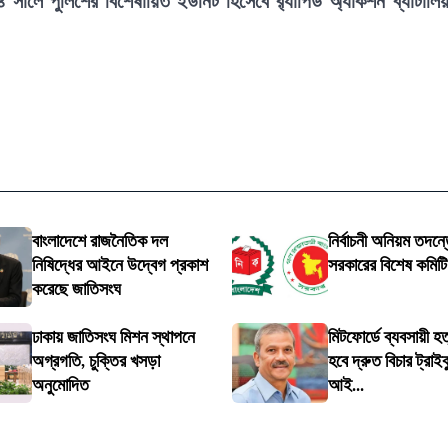
২০০৪ সালে পুলিশের বিশেষায়িত ইউনিট হিসেবে র‍্যাপিড অ্যাকশন ব্যাটালি
বাংলাদেশে রাজনৈতিক দল
নির্বাচনী অনিয়ম তদন্তে
নিষিদ্ধের আইনে উদ্বেগ প্রকাশ
সরকারের বিশেষ কমিট
করেছে জাতিসংঘ
ঢাকায় জাতিসংঘ মিশন স্থাপনে
মিটফোর্ডে ব্যবসায়ী হত
অগ্রগতি, চুক্তির খসড়া
হবে দ্রুত বিচার ট্রাইব
অনুমোদিত
আই...