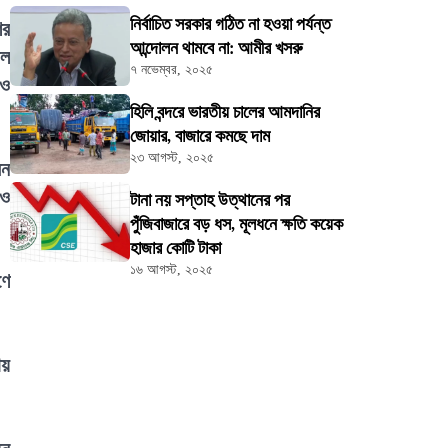
নির্বাচিত সরকার গঠিত না হওয়া পর্যন্ত
ের
আন্দোলন থামবে না: আমীর খসরু
াল
৭ নভেম্বর, ২০২৫
 ও
হিলি বন্দরে ভারতীয় চালের আমদানির
জোয়ার, বাজারে কমছে দাম
২৩ আগস্ট, ২০২৫
েন
 ও
টানা নয় সপ্তাহ উত্থানের পর
পুঁজিবাজারে বড় ধস, মূলধনে ক্ষতি কয়েক
হাজার কোটি টাকা
১৬ আগস্ট, ২০২৫
ণে
ায়