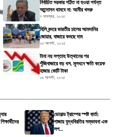
নির্বাচিত সরকার গঠিত না হওয়া পর্যন্ত
আন্দোলন থামবে না: আমীর খসরু
জি
৭ নভেম্বর, ২০২৫
হিলি বন্দরে ভারতীয় চালের আমদানির
জোয়ার, বাজারে কমছে দাম
২৩ আগস্ট, ২০২৫
টানা নয় সপ্তাহ উত্থানের পর
পুঁজিবাজারে বড় ধস, মূলধনে ক্ষতি কয়েক
হাজার কোটি টাকা
১৬ আগস্ট, ২০২৫
্যার
ডোনাল্ড ট্রাম্পের স্পষ্ট বার্তা:
িক্ষার্থীদের
গাজায় যুদ্ধবিরতির সম্ভাবনা এক
সপ...