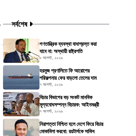
সর্বশেষ
ট
গণতান্ত্রিক ব্যবস্থা বাধাগ্রস্ত করা
যাবে না: অস্থায়ী রাষ্ট্রপতি
৮ আগস্ট, ২০২৬
হরমুজ প্রণালিতে ফি আরোপের
পরিকল্পনায় ফের বাড়লো তেলের দাম
৭ আগস্ট, ২০২৬
বিচার বিভাগের বড় সংকট মানবিক
মূল্যবোধসম্পন্ন বিচারক: আইনমন্ত্রী
৭ আগস্ট, ২০২৬
নিরাপত্তা নিশ্চিত হলে দেশে ফিরে বিচার
মোকাবিলা করবো: রয়টার্সকে সাকিব