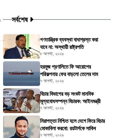
সর্বশেষ
ট
গণতান্ত্রিক ব্যবস্থা বাধাগ্রস্ত করা
যাবে না: অস্থায়ী রাষ্ট্রপতি
৮ আগস্ট, ২০২৬
হরমুজ প্রণালিতে ফি আরোপের
পরিকল্পনায় ফের বাড়লো তেলের দাম
৭ আগস্ট, ২০২৬
বিচার বিভাগের বড় সংকট মানবিক
মূল্যবোধসম্পন্ন বিচারক: আইনমন্ত্রী
৭ আগস্ট, ২০২৬
নিরাপত্তা নিশ্চিত হলে দেশে ফিরে বিচার
মোকাবিলা করবো: রয়টার্সকে সাকিব
৭ আগস্ট, ২০২৬