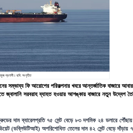
মুজ প্রণালী। ছবি: সংগৃহীত
ানের সম্ভাব্য ফি আরোপের পরিকল্পনার খবরে আন্তর্জাতিক বাজারে আবা
তে জ্বালানি সরবরাহ ব্যাহত হওয়ার আশঙ্কায় বাজারে নতুন উদ্বেগ তৈ
্ট ক্রুডের দাম ব্যারেলপ্রতি ৭৫ সেন্ট বেড়ে ৮৩ দশমিক ২৪ ডলারে পৌঁছা
্টারমিডিয়েট (ডব্লিউটিআই) অপরিশোধিত তেলের দাম ৪২ সেন্ট বেড়ে দাঁড়ায় 