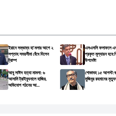
ইরানে সম্ভাব্য হা'মলার আগে ২
এসএসসি ফলাফলে এবা
সপ্তাহ সময়সীমা বেঁধে দিলেন
প্রকৃত মূল্যায়ন হবে:শি
ট্রাম্প
উপদেষ্টা
আবু সাঈদ হত্যা মামলা: ৬
শোকাবহ ১৫ আগস্ট:বঙ্
আসামি ট্রাইব্যুনালে হাজির,
মুজিবুর রহমানের মৃত্যু
অভিযোগ গঠনের আ...