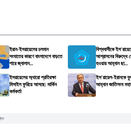
ইরান-ইসরায়েলের চলমান
বিশ্ববাসীকে ইস'রায়ে
সংঘাতের কারণে বাংলাদেশে বাড়তে
আগ্রাসনের বিরুদ্ধে স
পারে জ্বালান...
হওয়ার আহ্বান ছা...
ইসরায়েলের অ্যারো প্রতিরক্ষা
ইস'রায়েল-ইরানকে যুদ
মিসাইল ফুরিয়ে আসছে: মার্কিন
আহ্বান জাতিসংঘ মহা
কর্মকর্তা
্তি