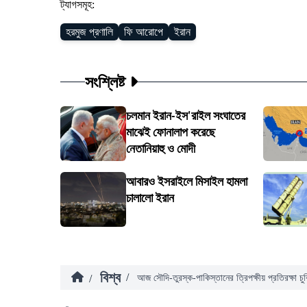
ট্যাগসমূহ:
হরমুজ প্রণালি
ফি আরোপে
ইরান
সংশ্লিষ্ট
চলমান ইরান-ইস'রাইল সংঘাতের
মাঝেই ফোনালাপ করেছে
নেতানিয়াহু ও মোদী
আবারও ইসরাইলে মিসাইল হামলা
চালালো ইরান
বিশ্ব
/
/
আজ সৌদি-তুরস্ক-পাকিস্তানের ত্রিপক্ষীয় প্রতিরক্ষা চুক