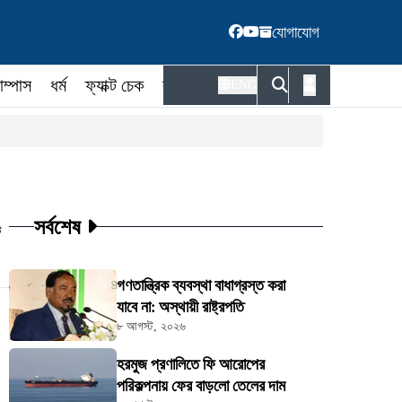
যোগাযোগ
াম্পাস
ধর্ম
ফ্যাক্ট চেক
কর্মকর্তা
ENG
সর্বশেষ
ট
গণতান্ত্রিক ব্যবস্থা বাধাগ্রস্ত করা
যাবে না: অস্থায়ী রাষ্ট্রপতি
৮ আগস্ট, ২০২৬
হরমুজ প্রণালিতে ফি আরোপের
পরিকল্পনায় ফের বাড়লো তেলের দাম