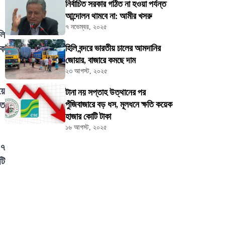
নির্বাচিত সরকার গঠিত না হওয়া পর্যন্ত
আন্দোলন থামবে না: আমীর খসরু
৭ নভেম্বর, ২০২৫
লি
িক
হিলি বন্দরে ভারতীয় চালের আমদানির
জোয়ার, বাজারে কমছে দাম
২৩ আগস্ট, ২০২৫
য়ে
টানা নয় সপ্তাহ উত্থানের পর
তে
পুঁজিবাজারে বড় ধস, মূলধনে ক্ষতি কয়েক
হাজার কোটি টাকা
১৬ আগস্ট, ২০২৫
 ৭
টি