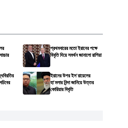
লের
প্রথমবারের মতো ইরানের পক্ষে
োচ্চার
বিবৃতি দিয়ে সমর্থন জানালো রাশিয়া
্ধবিরতির
ইরানের উপর ইস'রায়েলের
সচিবের
হা'মলার নিন্দা জানিয়ে উত্তর
কোরিয়ার বিবৃতি