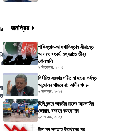
জনপ্রিয়
ার
পাকিস্তান-আফগানিস্তান সীমান্তে
আবারও সংঘর্ষ, মধ্যরাতে তীব্র
দি
গোলাগুলি
না
৬ ডিসেম্বর, ২০২৫
নির্বাচিত সরকার গঠিত না হওয়া পর্যন্ত
আন্দোলন থামবে না: আমীর খসরু
না
৭ নভেম্বর, ২০২৫
হত
হিলি বন্দরে ভারতীয় চালের আমদানির
জোয়ার, বাজারে কমছে দাম
২৩ আগস্ট, ২০২৫
টানা নয় সপ্তাহ উত্থানের পর