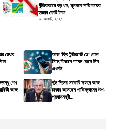
পুঁজিবাজারে বড় ধস, মূলধনে ক্ষতি কয়েক
হাজার কোটি টাকা
১৬ আগস্ট, ২০২৫
র মেধার
আজ ‘ফ্রি ইন্টারনেট ডে‘ কোন
ক্ষা
সিমে,কিভাবে পাবেন জেনে নিন
এখনই
গবন্ধু শেখ
দুই দিনের সরকারি সফরে আজ
বার্ষিকী আজ
ঢাকায় আসছেন পাকিস্তানের উপ-
প্রধানমন্ত্রী...