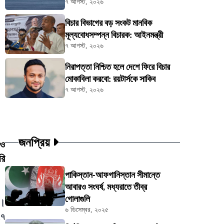
৭ আগস্ট, ২০২৬
বিচার বিভাগের বড় সংকট মানবিক
মূল্যবোধসম্পন্ন বিচারক: আইনমন্ত্রী
৭ আগস্ট, ২০২৬
নিরাপত্তা নিশ্চিত হলে দেশে ফিরে বিচার
মোকাবিলা করবো: রয়টার্সকে সাকিব
৭ আগস্ট, ২০২৬
জনপ্রিয়
রও
রি
পাকিস্তান-আফগানিস্তান সীমান্তে
আবারও সংঘর্ষ, মধ্যরাতে তীব্র
গোলাগুলি
য়।
৬ ডিসেম্বর, ২০২৫
৭৭