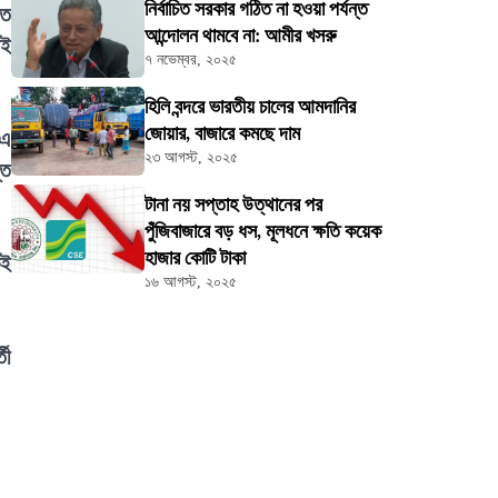
নির্বাচিত সরকার গঠিত না হওয়া পর্যন্ত
ৃত
আন্দোলন থামবে না: আমীর খসরু
াই
৭ নভেম্বর, ২০২৫
হিলি বন্দরে ভারতীয় চালের আমদানির
জোয়ার, বাজারে কমছে দাম
 এ
২৩ আগস্ট, ২০২৫
্ত
টানা নয় সপ্তাহ উত্থানের পর
পুঁজিবাজারে বড় ধস, মূলধনে ক্ষতি কয়েক
হাজার কোটি টাকা
কই
১৬ আগস্ট, ২০২৫
তী