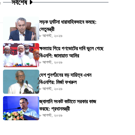
সর্বশেষ
ট
সড়ক দুর্ঘটনা ধারাবাহিকভাবে কমছে:
সেতুমন্ত্রী
৮ আগস্ট, ২০২৬
ক্ষমতায় গিয়ে গণভোটের দাবি ভুলে গেছে
বিএনপি: জামায়াত আমির
৮ আগস্ট, ২০২৬
দেশ পুনর্গঠনের বড় দায়িত্ব এখন
বিএনপির: মির্জা ফখরুল
৮ আগস্ট, ২০২৬
জ্বালানি সংকট কাটাতে সরকার কাজ
করছে: প্রধানমন্ত্রী
৮ আগস্ট, ২০২৬