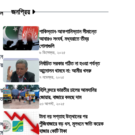
জনপ্রিয়
উল
পাকিস্তান-আফগানিস্তান সীমান্তে
আবারও সংঘর্ষ, মধ্যরাতে তীব্র
গোলাগুলি
৬ ডিসেম্বর, ২০২৫
ইন
নির্বাচিত সরকার গঠিত না হওয়া পর্যন্ত
ীয়
আন্দোলন থামবে না: আমীর খসরু
৭ নভেম্বর, ২০২৫
ীয়
হিলি বন্দরে ভারতীয় চালের আমদানির
জোয়ার, বাজারে কমছে দাম
িত
২৩ আগস্ট, ২০২৫
টানা নয় সপ্তাহ উত্থানের পর
াস
পুঁজিবাজারে বড় ধস, মূলধনে ক্ষতি কয়েক
হাজার কোটি টাকা
মে