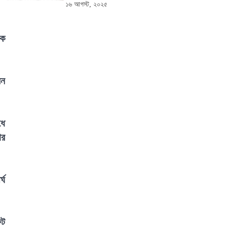
১৬ আগস্ট, ২০২৫
ড়ক
েন
ধে
ার
্ঘ
ুট