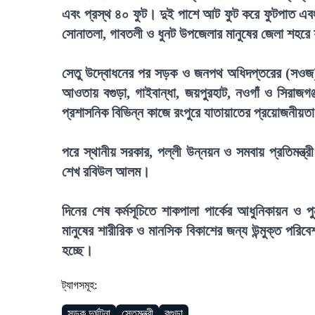
এবং প্রস্থ ৪০ ফুট। দুই পাশে আট ফুট করে ফুটপাত এবং 
সোনাতলা, গাবতলী ও ধুনট উপজেলার মানুষের জেলা শহরে য
সেতু উদ্বোধনের পর সড়ক ও জনপথ অধিদপ্তরের (সওজ) ব
আওতায় বগুড়া, গাইবান্ধা, জয়পুরহাট, নওগাঁ ও সিরাজ
প্রশাসনিক বিভিন্ন কাজে রংপুরে যাতায়াতের প্রয়োজনীয়ত
পরে স্থানীয় সরকার, পল্লী উন্নয়ন ও সমবায় প্রতিমন্ত্
শেখ রবিউল আলম।
দিনের শেষ কর্মসূচিতে শাকপালা পার্কের আধুনিকায়ন ও প
মানুষের শারীরিক ও মানসিক বিকাশের জন্য উন্মুক্ত পরিব
হচ্ছে।
ট্যাগসমূহ:
সড়ক দুর্ঘটনা
সেতুমন্ত্রী
বগুড়া