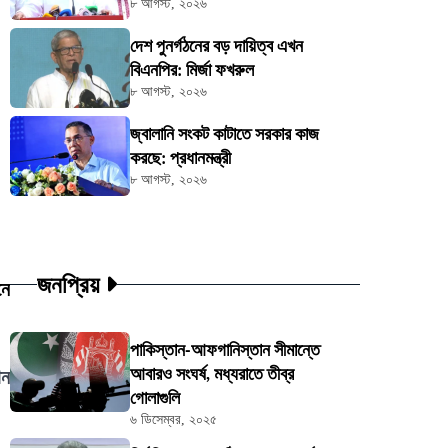
৮ আগস্ট, ২০২৬
দেশ পুনর্গঠনের বড় দায়িত্ব এখন
বিএনপির: মির্জা ফখরুল
৮ আগস্ট, ২০২৬
জ্বালানি সংকট কাটাতে সরকার কাজ
করছে: প্রধানমন্ত্রী
৮ আগস্ট, ২০২৬
জনপ্রিয়
নে
পাকিস্তান-আফগানিস্তান সীমান্তে
আবারও সংঘর্ষ, মধ্যরাতে তীব্র
ান
গোলাগুলি
৬ ডিসেম্বর, ২০২৫