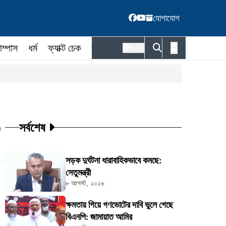
যোগাযোগ
াম্পাস
ধর্ম
ফ্যাক্ট চেক
কর্মকর্তা
ENG
সর্বশেষ
ট
সড়ক দুর্ঘটনা ধারাবাহিকভাবে কমছে:
সেতুমন্ত্রী
৮ আগস্ট, ২০২৬
ক্ষমতায় গিয়ে গণভোটের দাবি ভুলে গেছে
বিএনপি: জামায়াত আমির