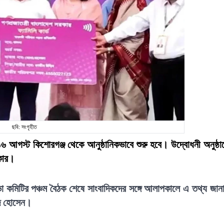
ছবি: সংগৃহীত
মী ১৬ আগস্ট কিশোরগঞ্জ থেকে আনুষ্ঠানিকভাবে শুরু হবে। উদ্বোধনী অনুষ্ঠা
রকার।
রিসভা কমিটির পঞ্চম বৈঠক শেষে সাংবাদিকদের সঙ্গে আলাপকালে এ তথ্য জান
িদ হোসেন।