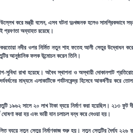
িত উল্লেখ করে মন্ত্রী বলেন, এসব ঘটনা দুঃখজনক হলেও সামগ্রিকভাবে স
 এই প্রবণতা অব্যাহত রয়েছে।
 করতোয়া নদীর ওপর নির্মিত নতুন শাহ ফতেহ আলী সেতুর উদ্বোধন কর
তুটির আনুষ্ঠানিক ফলক উন্মোচন করেন তিনি।
 সুযোগ-সুবিধা রাখা হয়েছে। অবৈধ স্থাপনা ও অস্থায়ী দোকানপাট প্রতিরো
বর্ধনের মাধ্যমে এলাকাটিকে পর্যটনকেন্দ্র হিসেবে আকর্ষণীয় করে তোল
টি ১৯৬২ সালে ২০ লাখ টাকা ব্যয়ে নির্মাণ করা হয়েছিল। ২১৩ ফুট দীর
ূর্ণ ঘোষণা করা হয় এবং ভারী যান চলাচল বন্ধ করে দেওয়া হয়।
ত ব্যয়ে নতুন সেতুর নির্মাণকাজ শুরু হয়। নতুন সেতুটির দৈর্ঘ্য ২২৬ ফ