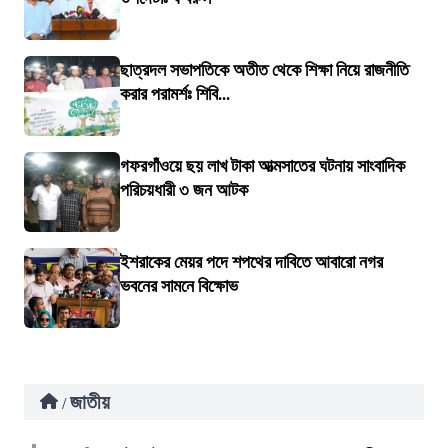
ছাত্রদল সভাপতিকে অতীত থেকে শিক্ষা নিয়ে রাজনীতি
করার পরামর্শঃ শিবি...
গফরগাঁওয়ে ছয় লাখ টাকা আত্মসাতের ঘটনায় সাংবাদিক
পরিচয়ধারী ৩ জন আটক
ইশরাকের মেয়র পদে শপথের দাবিতে আবারো নগর
ভবনের সামনে বিক্ষোভ
জাতীয়
/