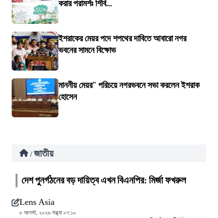
করার পরামর্শঃ শিবি...
ইশরাকের মেয়র পদে শপথের দাবিতে আবারো নগর
ভবনের সামনে বিক্ষোভ
মাননীয় মেয়র" পরিচয়ে নগরভবনে সভা করলেন ইশরাক
হোসেন
জাতীয়
/
দেশ পুনর্গঠনের বড় দায়িত্ব এখন বিএনপির: মির্জা ফখরুল
Lens Asia
৮ আগস্ট, ২০২৬ সন্ধ্যা ০৭:১০