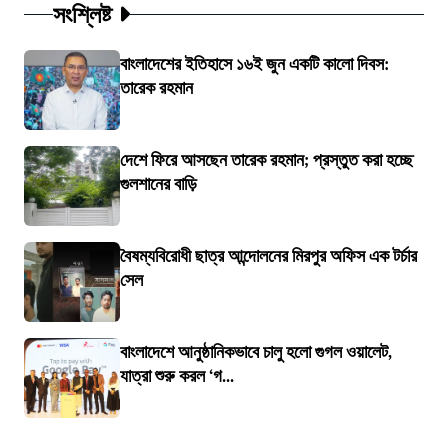
সংশ্লিষ্ট
বাংলাদেশের ইতিহাসে ১৬ই জুন একটি কালো দিবস:
তারেক রহমান
দেশে ফিরে আসছেন তারেক রহমান; প্রস্তুত করা হচ্ছে
গুলশানের বাড়ি
বৈষম্যবিরোধী ছাত্র আন্দোলনের মিরপুর অফিস এক টর্চার
সেল
বাংলাদেশে আনুষ্ঠানিকভাবে চালু হলো গুগল ওয়ালেট,
যাত্রা শুরু করল ‘গ...