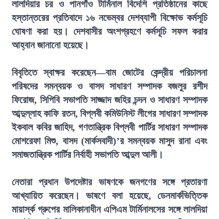
লালদিয়ার চর ও পানগাঁও টার্মিনাল বিদেশি প্রতিষ্ঠানের কাছে
হস্তান্তরের প্রতিবাদে ১৬ নভেম্বর দেশব্যাপী বিক্ষোভ কর্মসূচি
ঘোষণা করা হয়। দেশবাসীর অংশগ্রহণে কর্মসূচি সফল করার
আহ্বান জানানো হয়েছে।
বিবৃতিতে স্বাক্ষর করেছেন—বাম জোটের কেন্দ্রীয় পরিচালনা
পরিষদের সমন্বয়ক ও বাসদ সাধারণ সম্পাদক বজলুর রশীদ
ফিরোজ, সিপিবি সভাপতি সাজ্জাদ জহির চন্দন ও সাধারণ সম্পাদক
আব্দুল্লাহ কাফি রতন, বিপ্লবী কমিউনিস্ট লীগের সাধারণ সম্পাদক
ইকবাল কবির জাহিদ, গণতান্ত্রিক বিপ্লবী পার্টির সাধারণ সম্পাদক
মোশরেফা মিশু, বাসদ (মার্কসবাদী)’র সমন্বয়ক মাসুদ রানা এবং
সমাজতান্ত্রিক পার্টির নির্বাহী সভাপতি আব্দুল আলী।
নেতারা প্রধান উপদেষ্টার ভাষণকে জনগণের সঙ্গে প্রতারণা
আখ্যায়িত করেছেন। ভাষণে বলা হয়েছে, ডেনমার্কভিত্তিক
মায়ার্স্ক গ্রুপের মালিকানাধীন এপিএম টার্মিনালসের সঙ্গে লালদিয়া