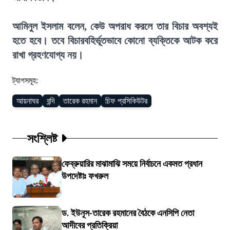
আমিনুল ইসলাম বলেন, কেউ অপরাধ করলে তার বিচার অবশ্যই
হতে হবে। তবে বিচারবহির্ভূতভাবে কোনো ব্যক্তিকে আটক করে
রাখা গ্রহণযোগ্য নয়।
ট্যাগসমূহ:
আয়নাঘর
বন্দি
তারেক রহমান
চিফ প্রসিকিউটর
সংশ্লিষ্ট
ফেব্রুয়ারির মাঝামাঝি সময়ে নির্বাচনে একমত প্রধান
উপদেষ্টাঃ ফখরুল
ড. ইউনূস-তারেক রহমানের বৈঠকে এনসিপি নেতা
আদীবের প্রতিক্রিয়া