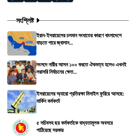
সংশ্লিষ্ট
ইরান-ইসরায়েলের চলমান সংঘাতের কারণে বাংলাদেশে
বাড়তে পারে জ্বালান...
সংসদে নারীর আসন ১০০ করতে ঐকমত্য হলেও এখনই
সরাসরি নির্বাচনের ক্ষেত...
ইসরায়েলের অ্যারো প্রতিরক্ষা মিসাইল ফুরিয়ে আসছে:
মার্কিন কর্মকর্তা
৫ সচিবসহ ছয় কর্মকর্তাকে বাধ্যতামূলক অবসরে
পাঠিয়েছে সরকার