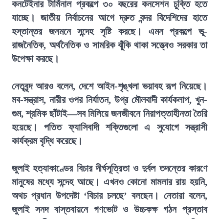
কনটেইনার টার্মিনাল প্রকল্পে ৩০ বছরের কনসেশন চুক্তি হতে
যাচ্ছে। জাতীয় নির্বাচনের আগে দ্রুত বন্দর বিদেশিদের হাতে
হস্তান্তর জনমনে সন্দেহ সৃষ্টি করছে। এমন প্রকল্পে ভূ-
রাজনৈতিক, অর্থনৈতিক ও সামরিক ঝুঁকি থাকা সত্ত্বেও সরকার তা
উপেক্ষা করছে।
নেতৃবৃন্দ আরও বলেন, দেশে আইন-শৃঙ্খলা ভয়াবহ রূপ নিয়েছে।
মব-সন্ত্রাস, নারীর ওপর নির্যাতন, উগ্র মৌলবাদী কার্যকলাপ, খুন-
গুম, শ্রমিক ছাঁটাই—সব মিলিয়ে জনজীবনে নিরাপত্তাহীনতা তৈরি
হয়েছে। পতিত ফ্যাসিবাদী শক্তিগুলো এ সুযোগে সন্ত্রাসী
কার্যক্রম বৃদ্ধি করেছে।
জুলাই হত্যাকাণ্ডের বিচার দীর্ঘসূত্রিতা ও দুর্বল তদন্তের কারণে
মানুষের মধ্যে সন্দেহ আছে। এখনও কোনো মামলার রায় হয়নি,
অথচ প্রধান উপদেষ্টা ‘বিচার চলছে’ বলছেন। নেতারা বলেন,
জুলাই সনদ বাস্তবায়নে গণভোট ও উচ্চকক্ষ গঠন প্রস্তাব