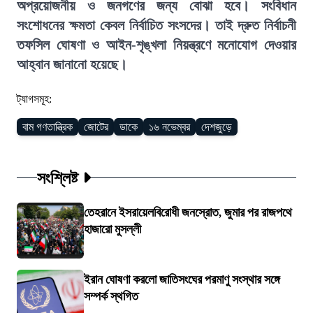
অপ্রয়োজনীয় ও জনগণের জন্য বোঝা হবে। সংবিধান
সংশোধনের ক্ষমতা কেবল নির্বাচিত সংসদের। তাই দ্রুত নির্বাচনী
তফসিল ঘোষণা ও আইন-শৃঙ্খলা নিয়ন্ত্রণে মনোযোগ দেওয়ার
আহ্বান জানানো হয়েছে।
ট্যাগসমূহ:
বাম গণতান্ত্রিক
জোটের
ডাকে
১৬ নভেম্বর
দেশজুড়ে
সংশ্লিষ্ট
তেহরানে ইসরায়েলবিরোধী জনস্রোত, জুমার পর রাজপথে
হাজারো মুসল্লী
ইরান ঘোষণা করলো জাতিসংঘের পরমাণু সংস্থার সঙ্গে
সম্পর্ক স্থগিত