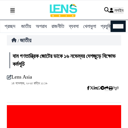
লগইন
প্রচ্ছদ
জাতীয়
অপরাধ
রাজনীতি
ব্যবসা
খেলাধুলা
প্রযুক্তি
বিশ্ব
ENG
জাতীয়
/
বাম গণতান্ত্রিক জোটের ডাকে ১৬ নভেম্বর দেশজুড়ে বিক্ষোভ
কর্মসূচি
Lens Asia
১৪ নভেম্বর, ২০২৫ রাত্রি ১১:১৯
প্রিন্ট