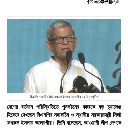
প্রিন্ট
বিএনপি মহাসচিব মির্জা ফখরুল ইসলাম আলমগীর। ছবি: সংগৃহীত
দেশের বর্তমান পরিস্থিতিতে পুনর্গঠনের কাজকে বড় চ্যালেঞ্জ
হিসেবে দেখছেন বিএনপির মহাসচিব ও স্থানীয় সরকারমন্ত্রী মির্জা
ফখরুল ইসলাম আলমগীর। তিনি বলেছেন, আওয়ামী লীগ দেশকে