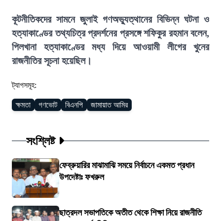
কূটনীতিকদের সামনে জুলাই গণঅভ্যুত্থানের বিভিন্ন ঘটনা ও
হত্যাকাণ্ডের তথ্যচিত্র প্রদর্শনের প্রসঙ্গে শফিকুর রহমান বলেন,
পিলখানা হত্যাকাণ্ডের মধ্য দিয়ে আওয়ামী লীগের খুনের
রাজনীতির সূচনা হয়েছিল।
ট্যাগসমূহ:
ক্ষমতা
গণভোট
বিএনপি
জামায়াত আমির
সংশ্লিষ্ট
ফেব্রুয়ারির মাঝামাঝি সময়ে নির্বাচনে একমত প্রধান
উপদেষ্টাঃ ফখরুল
ছাত্রদল সভাপতিকে অতীত থেকে শিক্ষা নিয়ে রাজনীতি