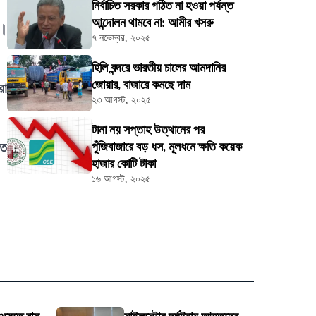
নির্বাচিত সরকার গঠিত না হওয়া পর্যন্ত
আন্দোলন থামবে না: আমীর খসরু
ে।
৭ নভেম্বর, ২০২৫
হিলি বন্দরে ভারতীয় চালের আমদানির
জোয়ার, বাজারে কমছে দাম
রা
২৩ আগস্ট, ২০২৫
টানা নয় সপ্তাহ উত্থানের পর
কত
পুঁজিবাজারে বড় ধস, মূলধনে ক্ষতি কয়েক
হাজার কোটি টাকা
১৬ আগস্ট, ২০২৫