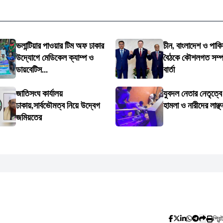
ভলান্টিয়ার পাওয়ার টিম অফ ঢাকার
চীন, বাংলাদেশ ও পাকি
উদ্যোগে মেডিকেল ক্যাম্প ও
বৈঠকে কৌশলগত সম্পর্
ডায়বেটিস...
বার্তা
জাতিসংঘ কার্যালয়
যুবদল নেতার নেতৃত্ব
ঢাকায়,সার্বভৌমত্ব নিয়ে উদ্বেগ
হামলা ও নারীদের লাঞ্ছ
জমিয়তের
প্রিন্