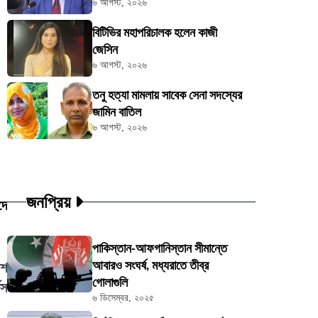
৬ আগস্ট, ২০২৬
বিটিভির মহাপরিচালক হলেন কাজী
জেসিন
৬ আগস্ট, ২০২৬
তনু হত্যা মামলায় সাবেক সেনা সদস্যের
জামিন বাতিল
৬ আগস্ট, ২০২৬
জনপ্রিয়
দে
পাকিস্তান-আফগানিস্তান সীমান্তে
আবারও সংঘর্ষ, মধ্যরাতে তীব্র
েশ
গোলাগুলি
িস
৬ ডিসেম্বর, ২০২৫