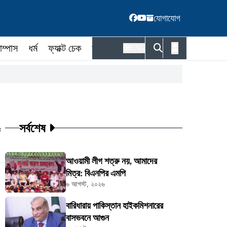
যোগাযোগ
াম্পাস
ধর্ম
ফ্যাক্ট চেক
কর্মকর্তা
ENG
সর্বশেষ
ট
আওয়ামী লীগ শত্রু নয়, আমাদের
মিত্র: বিএনপির এমপি
৬ আগস্ট, ২০২৬
বারিধারায় পাকিস্তান হাইকমিশনারের
বাসভবনে আগুন