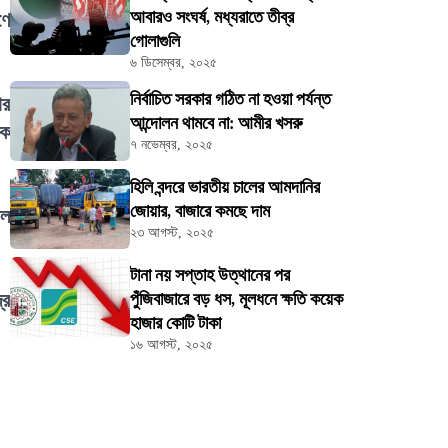
আবারও সংঘর্ষ, মধ্যরাতে তীব্র
ণে
গোলাগুলি
৬ ডিসেম্বর, ২০২৫
নির্বাচিত সরকার গঠিত না হওয়া পর্যন্ত
ার
আন্দোলন থামবে না: আমীর খসরু
িক
৭ নভেম্বর, ২০২৫
হিলি বন্দরে ভারতীয় চালের আমদানির
জোয়ার, বাজারে কমছে দাম
াল
২৩ আগস্ট, ২০২৫
টানা নয় সপ্তাহ উত্থানের পর
্র
পুঁজিবাজারে বড় ধস, মূলধনে ক্ষতি কয়েক
হাজার কোটি টাকা
১৬ আগস্ট, ২০২৫