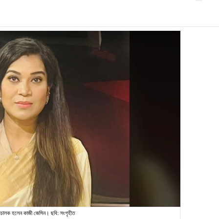
রিচালক হলেন কাজী জেসিন। ছবি: সংগৃহীত