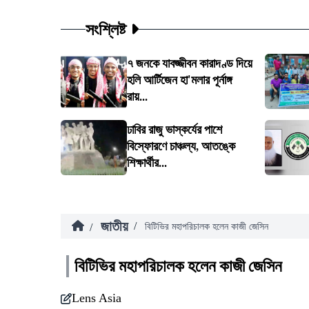
সংশ্লিষ্ট
৭ জনকে যাবজ্জীবন কারাদণ্ড দিয়ে
হলি আর্টিজেন হা'মলার পূর্নাঙ্গ
রায়...
ঢাবির রাজু ভাস্কর্যের পাশে
বিস্ফোরণে চাঞ্চল্য, আতঙ্কে
শিক্ষার্থীর...
জাতীয়
/
/
বিটিভির মহাপরিচালক হলেন কাজী জেসিন
বিটিভির মহাপরিচালক হলেন কাজী জেসিন
Lens Asia