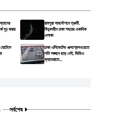
স্তানের
রামপুরা সাবস্টেশনে ত্রুটি,
ক দৃঢ় করার
বিদ্যুৎহীন ঢাকা শহরের একাধিক
এলাকা
ে হোটেলে
ঢাকা এলিভেটেড এক্সপ্রেসওয়েতে
না
গতি লঙ্ঘনে ছাড় নেই, ভিডিও
ক্যামেরাতে...
সর্বশেষ
ট