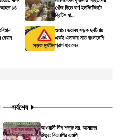
সওয়েতে বাস-
মাইলস্টোন দূর্ঘটনায় আহতদের
৪, আহত ১৪
খোঁজ নিতে বার্ণ ইনস্টিটিউটে
ব্রিটিশ হা...
ধবিমান
ওমানে ভয়াবহ সড়ক দুর্ঘটনায়
 মেয়াদ
একই এলাকার সাত বাংলাদেশি
প্রাণ হারালেন
সর্বশেষ
ট
আওয়ামী লীগ শত্রু নয়, আমাদের
মিত্র: বিএনপির এমপি