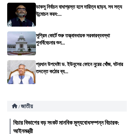
ডাকসু নির্বাচন বাধাগ্রস্ত হলে দায়িত্ব ছাড়ব, সব সত্য
উন্মোচন করব:...
সুপ্রিম কোর্টে শুরু তত্ত্বাবধায়ক সরকারব্যবস্থা
পুনর্বিবেচনার শুন...
প্রধান উপদেষ্টা ড. ইউনূসের ফোনে নুরের খোঁজ, ঘটনার
তদন্তে কঠোর ব্য...
জাতীয়
/
বিচার বিভাগের বড় সংকট মানবিক মূল্যবোধসম্পন্ন বিচারক:
আইনমন্ত্রী