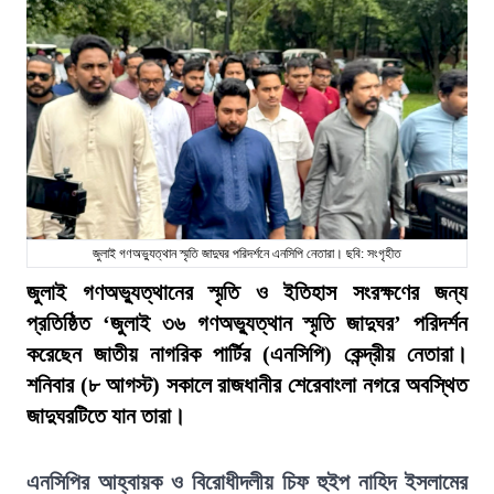
জুলাই গণঅভ্যুত্থান স্মৃতি জাদুঘর পরিদর্শনে এনসিপি নেতারা। ছবি: সংগৃহীত
জুলাই গণঅভ্যুত্থানের স্মৃতি ও ইতিহাস সংরক্ষণের জন্য
প্রতিষ্ঠিত ‘জুলাই ৩৬ গণঅভ্যুত্থান স্মৃতি জাদুঘর’ পরিদর্শন
করেছেন জাতীয় নাগরিক পার্টির (এনসিপি) কেন্দ্রীয় নেতারা।
শনিবার (৮ আগস্ট) সকালে রাজধানীর শেরেবাংলা নগরে অবস্থিত
জাদুঘরটিতে যান তারা।
এনসিপির আহ্বায়ক ও বিরোধীদলীয় চিফ হুইপ নাহিদ ইসলামের