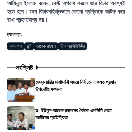
আমিনুল ইসলাম বলেন, কেউ অপরাধ করলে তার বিচার অবশ্যই
হতে হবে। তবে বিচারবহির্ভূতভাবে কোনো ব্যক্তিকে আটক করে
রাখা গ্রহণযোগ্য নয়।
ট্যাগসমূহ:
আয়নাঘর
বন্দি
তারেক রহমান
চিফ প্রসিকিউটর
সংশ্লিষ্ট
ফেব্রুয়ারির মাঝামাঝি সময়ে নির্বাচনে একমত প্রধান
উপদেষ্টাঃ ফখরুল
ড. ইউনূস-তারেক রহমানের বৈঠকে এনসিপি নেতা
আদীবের প্রতিক্রিয়া