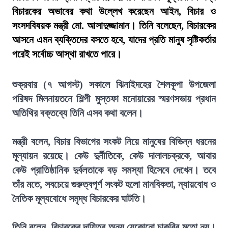
বিচারকের অভাবের কথা উল্লেখ করেছেন আইন, বিচার ও
সংসদবিষয়ক মন্ত্রী মো. আসাদুজ্জামান। তিনি বলেছেন, বিচারকের
আসনে এমন ব্যক্তিদের বসতে হবে, যাদের প্রতি মানুষ সৃষ্টিকর্তার
পরেই সর্বোচ্চ আস্থা রাখতে পারে।
শুক্রবার (৭ আগস্ট) সকালে ঝিনাইদহের শৈলকূপা উপজেলা
পরিষদ মিলনায়তনে শিল্পী মুস্তফা মনোয়ারের স্মরণসভায় প্রধান
অতিথির বক্তব্যে তিনি এসব কথা বলেন।
মন্ত্রী বলেন, বিচার বিভাগের সংকট নিয়ে মানুষের বিভিন্ন ধরনের
মূল্যায়ন রয়েছে। কেউ দুর্নীতিকে, কেউ দালালচক্রকে, আবার
কেউ প্রাতিষ্ঠানিক দুর্বলতাকে বড় সমস্যা হিসেবে দেখেন। তবে
তাঁর মতে, সবচেয়ে গুরুত্বপূর্ণ সংকট হলো মানবিকতা, ন্যায়বোধ ও
নৈতিক মূল্যবোধে সমৃদ্ধ বিচারকের ঘাটতি।
তিনি বলেন, বিচারকের দায়িত্ব অন্য যেকোনো চাকরির মতো নয়।