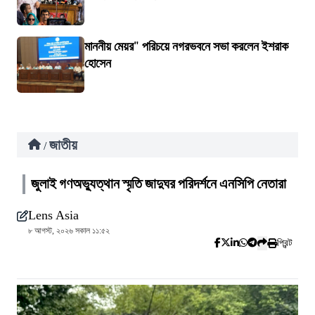
মাননীয় মেয়র" পরিচয়ে নগরভবনে সভা করলেন ইশরাক
হোসেন
জাতীয়
/
জুলাই গণঅভ্যুত্থান স্মৃতি জাদুঘর পরিদর্শনে এনসিপি নেতারা
Lens Asia
৮ আগস্ট, ২০২৬ সকাল ১১:৫২
প্রিন্ট