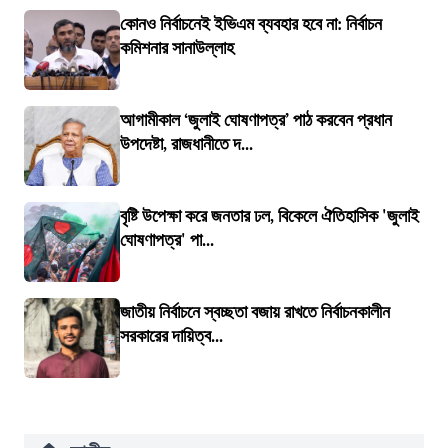
কোনও নির্বাচনেই ইভিএম ব্যবহার হবে না: নির্বাচন
কমিশনার সানাউল্লাহ
আগামীকাল ‘জুলাই ঘোষণাপত্র’ পাঠ করবেন প্রধান
উপদেষ্টা, রাজধানীতে দ...
বৃষ্টি উপেক্ষা করে জনতার ঢল, বিকেলে ঐতিহাসিক 'জুলাই
ঘোষণাপত্র' পা...
জাতীয় নির্বাচনে স্বচ্ছতা বজায় রাখতে নির্বাচনকালীন
সরকারের দায়িত্ব...