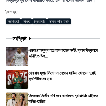
সিদ্ধান্ত খুব বেশি দীর্ঘায়িত করতে চান না বলেও জানান তিনি।
ট্যাগসমূহ:
নিরাপত্তা
নিশ্চিত
ক্রিকেটার
সাকিব আল হাসান
সংশ্লিষ্ট
এমবাপ্পে অসুস্থ হয়ে হাসপাতালে ভর্তি, ক্লাব বিশ্বকাপে
অনিশ্চিত উপ...
গ্লোবাল সুপার লিগে দল পেলেন সাকিব, খেলবেন দুবাই
ক্যাপিটালসের হয়ে
নিজেদের নির্দোষ দাবি করে আদালতে ন্যায়বিচার চাইলেন
নাসির-তামিমা