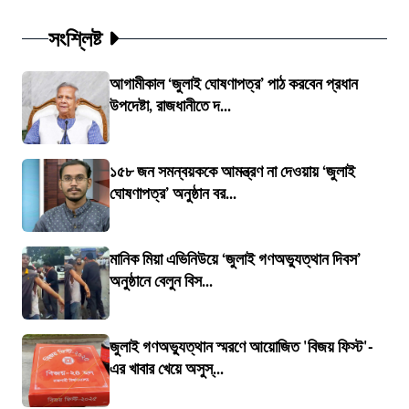
সংশ্লিষ্ট
আগামীকাল ‘জুলাই ঘোষণাপত্র’ পাঠ করবেন প্রধান
উপদেষ্টা, রাজধানীতে দ...
১৫৮ জন সমন্বয়ককে আমন্ত্রণ না দেওয়ায় ‘জুলাই
ঘোষণাপত্র’ অনুষ্ঠান বর...
মানিক মিয়া এভিনিউয়ে ‘জুলাই গণঅভ্যুত্থান দিবস’
অনুষ্ঠানে বেলুন বিস...
জুলাই গণঅভ্যুত্থান স্মরণে আয়োজিত 'বিজয় ফিস্ট'-
এর খাবার খেয়ে অসুস্...