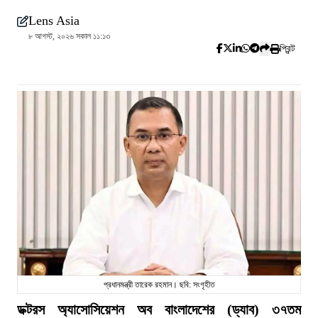
Lens Asia
৮ আগস্ট, ২০২৬ সকাল ১১:১৩
প্রিন্ট
প্রধানমন্ত্রী তারেক রহমান। ছবি: সংগৃহীত
ডক্টরস অ্যাসোসিয়েশন অব বাংলাদেশের (ড্যাব) ৩৭তম