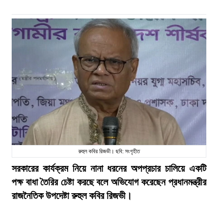
রুহুল কবির রিজভী। ছবি: সংগৃহীত
সরকারের কার্যক্রম নিয়ে নানা ধরনের অপপ্রচার চালিয়ে একটি
পক্ষ বাধা তৈরির চেষ্টা করছে বলে অভিযোগ করেছেন প্রধানমন্ত্রীর
রাজনৈতিক উপদেষ্টা রুহুল কবির রিজভী।