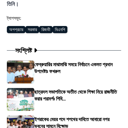
তিনি।
ট্যাগসমূহ:
অপপ্রচার
সরকার
রিজভী
বিএনপি
সংশ্লিষ্ট
ফেব্রুয়ারির মাঝামাঝি সময়ে নির্বাচনে একমত প্রধান
উপদেষ্টাঃ ফখরুল
ছাত্রদল সভাপতিকে অতীত থেকে শিক্ষা নিয়ে রাজনীতি
করার পরামর্শঃ শিবি...
ইশরাকের মেয়র পদে শপথের দাবিতে আবারো নগর
ভবনের সামনে বিক্ষোভ