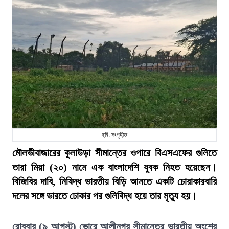
ছবি: সংগৃহীত
মৌলভীবাজারের কুলাউড়া সীমান্তের ওপারে বিএসএফের গুলিতে
তারা মিয়া (২০) নামে এক বাংলাদেশি যুবক নিহত হয়েছেন।
বিজিবির দাবি, নিষিদ্ধ ভারতীয় বিড়ি আনতে একটি চোরাকারবারি
দলের সঙ্গে ভারতে ঢোকার পর গুলিবিদ্ধ হয়ে তার মৃত্যু হয়।
রোববার (৯ আগস্ট) ভোরে আলীনগর সীমান্তের ভারতীয় অংশের