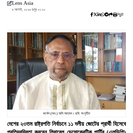
Lens Asia
৯ আগস্ট, ২০২৬ দুপুর ০১:২০
প্রিন্ট
কর্নেল (অব.) অলি আহমদ। ছবি: সংগৃহীত
দেশের ২৩তম রাষ্ট্রপতি নির্বাচনে ১১ দলীয় জোটের প্রার্থী হিসেবে
প্রতিদ্বন্দ্বিতা করবেন লিবারেল ডেমোক্রেটিক পার্টির (এলডিপি)