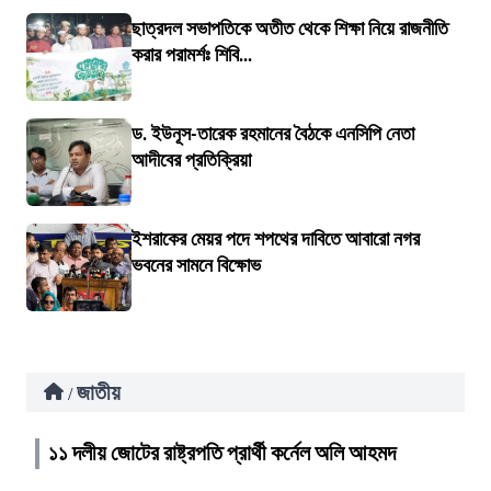
ছাত্রদল সভাপতিকে অতীত থেকে শিক্ষা নিয়ে রাজনীতি
করার পরামর্শঃ শিবি...
ড. ইউনূস-তারেক রহমানের বৈঠকে এনসিপি নেতা
আদীবের প্রতিক্রিয়া
ইশরাকের মেয়র পদে শপথের দাবিতে আবারো নগর
ভবনের সামনে বিক্ষোভ
জাতীয়
/
১১ দলীয় জোটের রাষ্ট্রপতি প্রার্থী কর্নেল অলি আহমদ