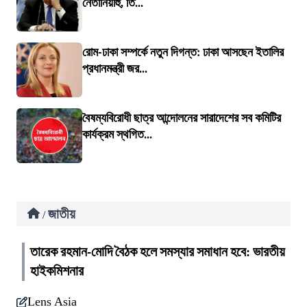
নেতানিয়াহু, তি...
রোম-ঢাকা সম্পর্কে নতুন দিগন্ত: ঢাকা আসছেন ইতালির
প্রধানমন্ত্রী জর...
বৈষম্যবিরোধী ছাত্র আন্দোলনের সারাদেশের সব কমিটির
কার্যক্রম স্থগিত...
জাতীয়
/
তারেক রহমান-মোদি বৈঠক হলে সমস্যার সমাধান হবে: ভারতীয়
হাইকমিশনার
Lens Asia