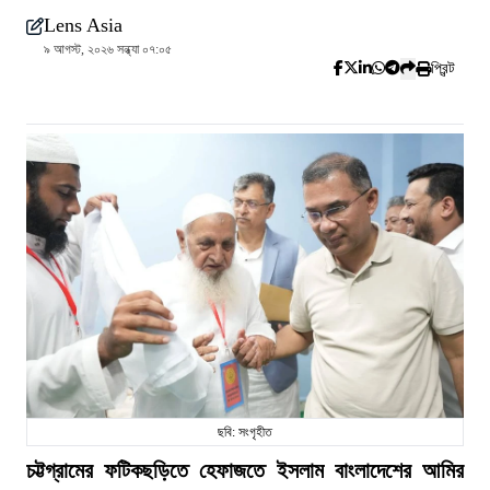
Lens Asia
৯ আগস্ট, ২০২৬ সন্ধ্যা ০৭:০৫
প্রিন্ট
ছবি: সংগৃহীত
চট্টগ্রামের ফটিকছড়িতে হেফাজতে ইসলাম বাংলাদেশের আমির