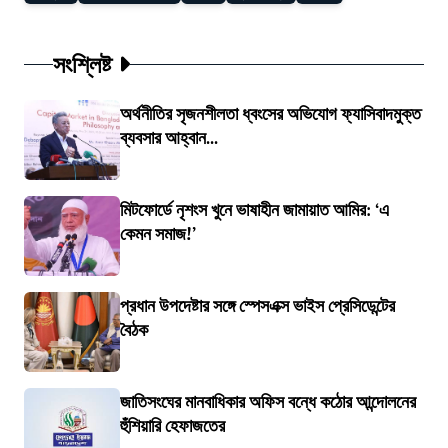
সংশ্লিষ্ট
অর্থনীতির সৃজনশীলতা ধ্বংসের অভিযোগ ফ্যাসিবাদমুক্ত
ব্যবসার আহ্বান...
মিটফোর্ডে নৃশংস খুনে ভাষাহীন জামায়াত আমির: ‘এ
কেমন সমাজ!’
প্রধান উপদেষ্টার সঙ্গে স্পেসএক্স ভাইস প্রেসিডেন্টের
বৈঠক
জাতিসংঘের মানবাধিকার অফিস বন্ধে কঠোর আন্দোলনের
হুঁশিয়ারি হেফাজতের