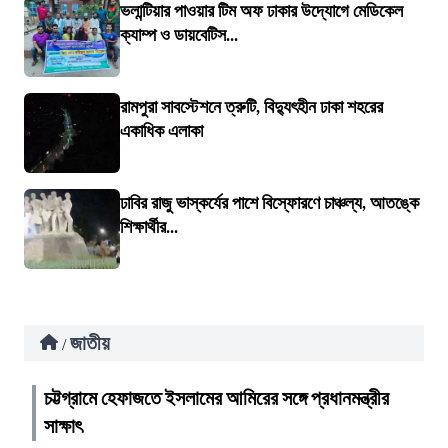
ভলান্টিয়ার পাওয়ার টিম অফ ঢাকার উদ্যোগে মেডিকেল
ক্যাম্প ও ডায়বেটিস...
রামপুরা সাবস্টেশনে ত্রুটি, বিদ্যুৎহীন ঢাকা শহরের
একাধিক এলাকা
ঢাবির রাজু ভাস্কর্যের পাশে বিস্ফোরণে চাঞ্চল্য, আতঙ্কে
শিক্ষার্থীর...
জাতীয়
/
চট্টগ্রামে হেফাজতে ইসলামের আমিরের সঙ্গে প্রধানমন্ত্রীর
সাক্ষাৎ