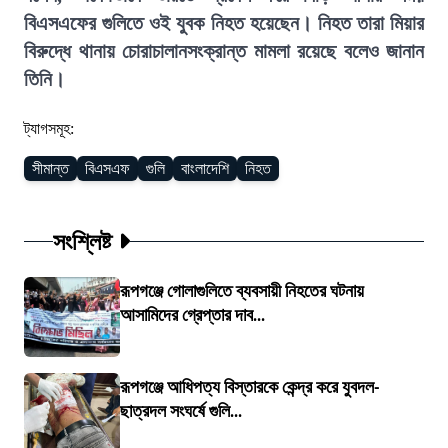
বিএসএফের গুলিতে ওই যুবক নিহত হয়েছেন। নিহত তারা মিয়ার
বিরুদ্ধে থানায় চোরাচালানসংক্রান্ত মামলা রয়েছে বলেও জানান
তিনি।
ট্যাগসমূহ:
সীমান্ত
বিএসএফ
গুলি
বাংলাদেশি
নিহত
সংশ্লিষ্ট
রূপগঞ্জে গোলাগুলিতে ব্যবসায়ী নিহতের ঘটনায়
আসামিদের গ্রেপ্তার দাব...
রূপগঞ্জে আধিপত্য বিস্তারকে কেন্দ্র করে যুবদল-
ছাত্রদল সংঘর্ষে গুলি...