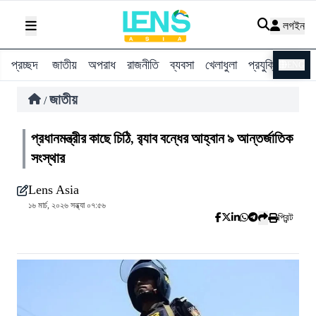
লগইন
প্রচ্ছদ
জাতীয়
অপরাধ
রাজনীতি
ব্যবসা
খেলাধুলা
প্রযুক্তি
বিশ্ব
ENG
জাতীয়
/
প্রধানমন্ত্রীর কাছে চিঠি, র‍্যাব বন্ধের আহ্বান ৯ আন্তর্জাতিক
সংস্থার
Lens Asia
১৬ মার্চ, ২০২৬ সন্ধ্যা ০৭:৫৬
প্রিন্ট