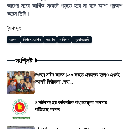
আগের মতো আর্থিক সংকটে পড়তে হবে না বলে আশা প্রকাশ
করেন তিনি।
ট্যাগসমূহ:
জনগণ
বিপদে-আপদ
সরকার
দায়িত্ব
প্রধানমন্ত্রী
সংশ্লিষ্ট
সংসদে নারীর আসন ১০০ করতে ঐকমত্য হলেও এখনই
সরাসরি নির্বাচনের ক্ষেত...
৫ সচিবসহ ছয় কর্মকর্তাকে বাধ্যতামূলক অবসরে
পাঠিয়েছে সরকার