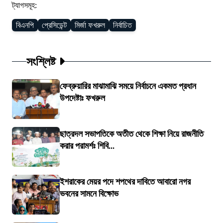
ট্যাগসমূহ:
বিএনপি
প্রেসিডেন্ট
মির্জা ফখরুল
নির্বাচিত
সংশ্লিষ্ট
ফেব্রুয়ারির মাঝামাঝি সময়ে নির্বাচনে একমত প্রধান
উপদেষ্টাঃ ফখরুল
ছাত্রদল সভাপতিকে অতীত থেকে শিক্ষা নিয়ে রাজনীতি
করার পরামর্শঃ শিবি...
ইশরাকের মেয়র পদে শপথের দাবিতে আবারো নগর
ভবনের সামনে বিক্ষোভ