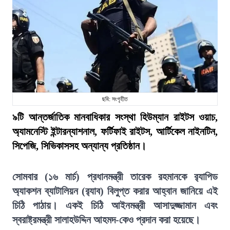
ছবি: সংগৃহীত
৯টি আন্তর্জাতিক মানবাধিকার সংস্থা হিউম্যান রাইটস ওয়াচ,
অ্যামনেস্টি ইন্টারন্যাশনাল, ফর্টিফাই রাইটস, আর্টিকেল নাইনটিন,
সিপেজি, সিভিকাসসহ অন্যান্য প্রতিষ্ঠান।
সোমবার (১৬ মার্চ) প্রধানমন্ত্রী তারেক রহমানকে র‍্যাপিড
অ্যাকশন ব্যাটালিয়ন (র‍্যাব) বিলুপ্ত করার আহ্বান জানিয়ে এই
চিঠি পাঠায়। একই চিঠি আইনমন্ত্রী আসাদুজ্জামান এবং
স্বরাষ্ট্রমন্ত্রী সালাহউদ্দিন আহমদ-কেও প্রদান করা হয়েছে।