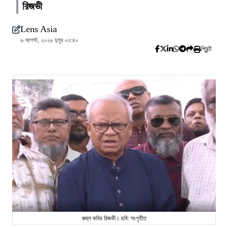
রিজভী
Lens Asia
৬ আগস্ট, ২০২৬ দুপুর ০৩:৪০
প্রিন্ট
রুহুল কবির রিজভী। ছবি: সংগৃহীত