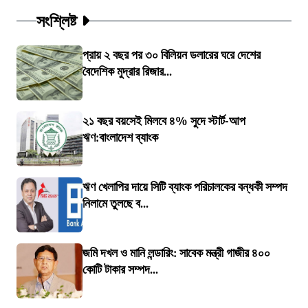
সংশ্লিষ্ট
প্রায় ২ বছর পর ৩০ বিলিয়ন ডলারের ঘরে দেশের
বৈদেশিক মুদ্রার রিজার...
২১ বছর বয়সেই মিলবে ৪% সুদে স্টার্ট-আপ
ঋণ:বাংলাদেশ ব্যাংক
ঋণ খেলাপির দায়ে সিটি ব্যাংক পরিচালকের বন্ধকী সম্পদ
নিলামে তুলছে ব...
জমি দখল ও মানি লন্ডারিং: সাবেক মন্ত্রী গাজীর ৪০০
কোটি টাকার সম্পদ...