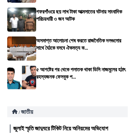
গফরগাঁওয়ে ছয় লাখ টাকা আত্মসাতের ঘটনায় সাংবাদিক
পরিচয়ধারী ৩ জন আটক
অসমাপ্ত আলোচনা শেষ করতে রাজনৈতিক দলগুলোর
সাথে বৈঠকে বসবে ঐকমত্য ক...
৫ আগষ্টের পর থেকে পলাতক থাকা ডিসি নাজমুলের হঠাৎ
রহস্যজনক ফেসবুক প...
জাতীয়
/
জুলাই স্মৃতি জাদুঘরে টিকিট নিয়ে অনিয়মের অভিযোগ