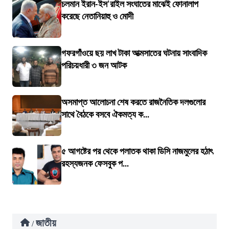
চলমান ইরান-ইস'রাইল সংঘাতের মাঝেই ফোনালাপ
করেছে নেতানিয়াহু ও মোদী
গফরগাঁওয়ে ছয় লাখ টাকা আত্মসাতের ঘটনায় সাংবাদিক
পরিচয়ধারী ৩ জন আটক
অসমাপ্ত আলোচনা শেষ করতে রাজনৈতিক দলগুলোর
সাথে বৈঠকে বসবে ঐকমত্য ক...
৫ আগষ্টের পর থেকে পলাতক থাকা ডিসি নাজমুলের হঠাৎ
রহস্যজনক ফেসবুক প...
জাতীয়
/