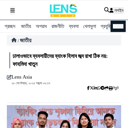
লগইন
প্রচ্ছদ
জাতীয়
অপরাধ
রাজনীতি
ব্যবসা
খেলাধুলা
প্রযুক্তি
বিশ্ব
ENG
জাতীয়
/
ঢালাওভাবে ব্যবসায়ীদের ব্যাংক হিসাব জব্দ রাখা ঠিক নয়:
ফাহমিদা খাতুন
Lens Asia
২৮ সেপ্টেম্বর, ২০২৫ সন্ধ্যা ০৬:৩৭
প্রিন্ট