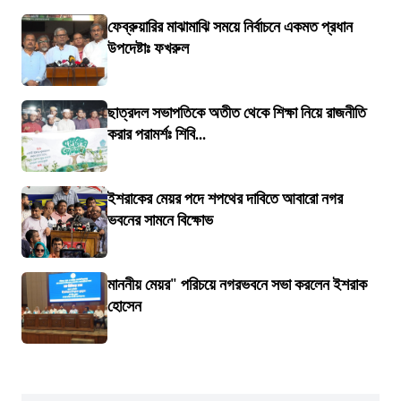
ফেব্রুয়ারির মাঝামাঝি সময়ে নির্বাচনে একমত প্রধান
উপদেষ্টাঃ ফখরুল
ছাত্রদল সভাপতিকে অতীত থেকে শিক্ষা নিয়ে রাজনীতি
করার পরামর্শঃ শিবি...
ইশরাকের মেয়র পদে শপথের দাবিতে আবারো নগর
ভবনের সামনে বিক্ষোভ
মাননীয় মেয়র" পরিচয়ে নগরভবনে সভা করলেন ইশরাক
হোসেন