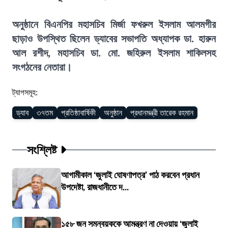
অনুষ্ঠানে বিএনপির মহাসচিব মির্জা ফখরুল ইসলাম আলমগীর
ছাড়াও উপস্থিত ছিলেন ড্যাবের সভাপতি অধ্যাপক ডা. হারুন
আল রশীদ, মহাসচিব ডা. মো. জহিরুল ইসলাম শাকিলসহ
সংগঠনের নেতারা।
ট্যাগসমূহ:
ড্যাব
৩৭তম
প্রতিষ্ঠাবার্ষিকী
অনুষ্ঠান
প্রধানমন্ত্রী তারেক রহমান
সংশ্লিষ্ট
আগামীকাল ‘জুলাই ঘোষণাপত্র’ পাঠ করবেন প্রধান
উপদেষ্টা, রাজধানীতে দ...
১৫৮ জন সমন্বয়ককে আমন্ত্রণ না দেওয়ায় ‘জুলাই