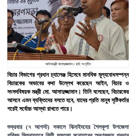
আইনমন্ত্রী আসাদুজ্জামান। ছবি: সংগৃহীত
বিচার বিভাগের প্রধান চ্যালেঞ্জ হিসেবে মানবিক মূল্যবোধসম্পন্ন
বিচারকের অভাবের কথা উল্লেখ করেছেন আইন, বিচার ও
সংসদবিষয়ক মন্ত্রী মো. আসাদুজ্জামান। তিনি বলেছেন, বিচারকের
আসনে এমন ব্যক্তিদের বসতে হবে, যাদের প্রতি মানুষ সৃষ্টিকর্তার
পরেই সর্বোচ্চ আস্থা রাখতে পারে।
শুক্রবার (৭ আগস্ট) সকালে ঝিনাইদহের শৈলকূপা উপজেলা
পরিষদ মিলনায়তনে শিল্পী মুস্তফা মনোয়ারের স্মরণসভায় প্রধান