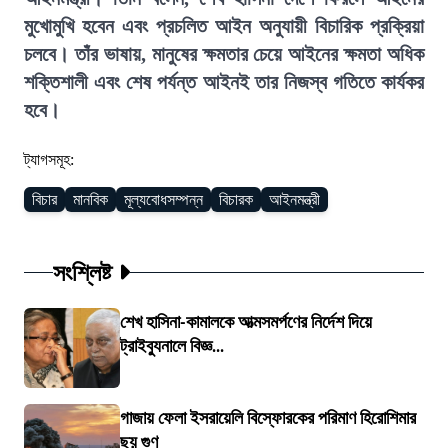
মুখোমুখি হবেন এবং প্রচলিত আইন অনুযায়ী বিচারিক প্রক্রিয়া
চলবে। তাঁর ভাষায়, মানুষের ক্ষমতার চেয়ে আইনের ক্ষমতা অধিক
শক্তিশালী এবং শেষ পর্যন্ত আইনই তার নিজস্ব গতিতে কার্যকর
হবে।
ট্যাগসমূহ:
বিচার
মানবিক
মূল্যবোধসম্পন্ন
বিচারক
আইনমন্ত্রী
সংশ্লিষ্ট
শেখ হাসিনা-কামালকে আত্মসমর্পণের নির্দেশ দিয়ে
ট্রাইব্যুনালে বিজ্ঞ...
গাজায় ফেলা ইসরায়েলি বিস্ফোরকের পরিমাণ হিরোশিমার
ছয় গুণ