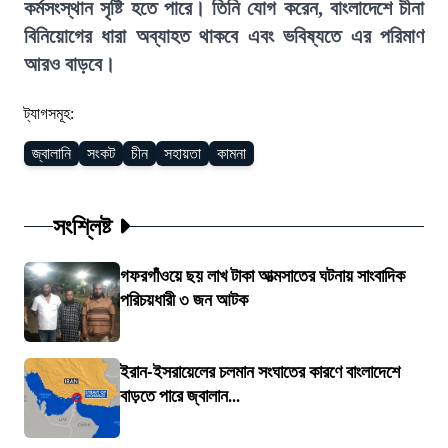
কর্মসংস্থান সৃষ্টি হতে পারে। তিনি যোগ করেন, বাংলাদেশে চীনা
বিনিয়োগের ধারা অব্যাহত থাকবে এবং ভবিষ্যতে এর পরিমাণ
আরও বাড়বে।
ট্যাগসমূহ:
জ্বালানি
সংকট
চীন
সহায়তা
কামনা
সংশ্লিষ্ট
গফরগাঁওয়ে ছয় লাখ টাকা আত্মসাতের ঘটনায় সাংবাদিক
পরিচয়ধারী ৩ জন আটক
ইরান-ইসরায়েলের চলমান সংঘাতের কারণে বাংলাদেশে
বাড়তে পারে জ্বালান...