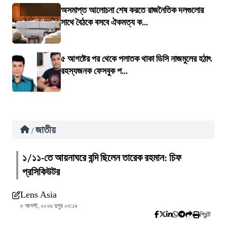
অসমাপ্ত আলোচনা শেষ করতে রাজনৈতিক দলগুলোর
সাথে বৈঠকে বসবে ঐকমত্য ক...
৫ আগষ্টের পর থেকে পলাতক থাকা ডিসি নাজমুলের হঠাৎ
রহস্যজনক ফেসবুক প...
জাতীয়
/
১/১১-তে আয়নাঘরে বন্দি ছিলেন তারেক রহমান: চিফ
প্রসিকিউটর
Lens Asia
৮ আগস্ট, ২০২৬ দুপুর ০৩:১৯
প্রিন্ট