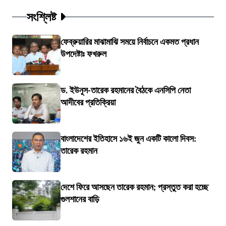
সংশ্লিষ্ট
ফেব্রুয়ারির মাঝামাঝি সময়ে নির্বাচনে একমত প্রধান
উপদেষ্টাঃ ফখরুল
ড. ইউনূস-তারেক রহমানের বৈঠকে এনসিপি নেতা
আদীবের প্রতিক্রিয়া
বাংলাদেশের ইতিহাসে ১৬ই জুন একটি কালো দিবস:
তারেক রহমান
দেশে ফিরে আসছেন তারেক রহমান; প্রস্তুত করা হচ্ছে
গুলশানের বাড়ি