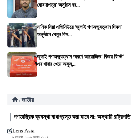
ঘোষণাপত্র’ অনুষ্ঠান বর...
মানিক মিয়া এভিনিউয়ে ‘জুলাই গণঅভ্যুত্থান দিবস’
অনুষ্ঠানে বেলুন বিস...
জুলাই গণঅভ্যুত্থান স্মরণে আয়োজিত 'বিজয় ফিস্ট'-
এর খাবার খেয়ে অসুস্...
জাতীয়
/
গণতান্ত্রিক ব্যবস্থা বাধাগ্রস্ত করা যাবে না: অস্থায়ী রাষ্ট্রপতি
Lens Asia
৮ আগস্ট, ২০২৬ সকাল ১২:০৭