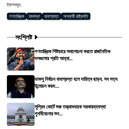
ট্যাগসমূহ:
গণতান্ত্রিক
ব্যবস্থা
বাধাগ্রস্ত
অস্থায়ী রাষ্ট্রপতি
সংশ্লিষ্ট
গণতান্ত্রিক শিষ্টাচারে সমালোচনা করতে রাজনৈতিক
দলগুলোর প্রতি আহ্বা...
ডাকসু নির্বাচন বাধাগ্রস্ত হলে দায়িত্ব ছাড়ব, সব সত্য
উন্মোচন করব:...
সুপ্রিম কোর্টে শুরু তত্ত্বাবধায়ক সরকারব্যবস্থা
পুনর্বিবেচনার শুন...