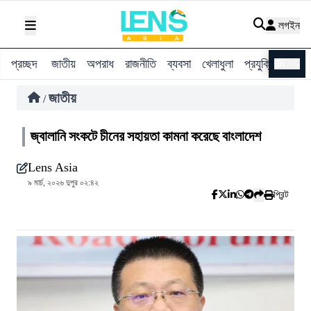
লগইন
প্রচ্ছদ
জাতীয়
অপরাধ
রাজনীতি
ব্যবসা
খেলাধুলা
প্রযুক্তি
বিশ্ব
ENG
জাতীয়
/
জ্বালানি সংকটে চীনের সহায়তা কামনা করেছে বাংলাদেশ
Lens Asia
৯ মার্চ, ২০২৬ দুপুর ০২:৪২
প্রিন্ট