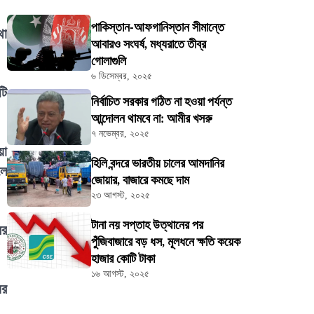
পাকিস্তান-আফগানিস্তান সীমান্তে
থা
আবারও সংঘর্ষ, মধ্যরাতে তীব্র
গোলাগুলি
৬ ডিসেম্বর, ২০২৫
টি
নির্বাচিত সরকার গঠিত না হওয়া পর্যন্ত
আন্দোলন থামবে না: আমীর খসরু
৭ নভেম্বর, ২০২৫
য়া
হিলি বন্দরে ভারতীয় চালের আমদানির
লে
জোয়ার, বাজারে কমছে দাম
২৩ আগস্ট, ২০২৫
টানা নয় সপ্তাহ উত্থানের পর
ের
পুঁজিবাজারে বড় ধস, মূলধনে ক্ষতি কয়েক
হাজার কোটি টাকা
১৬ আগস্ট, ২০২৫
ের