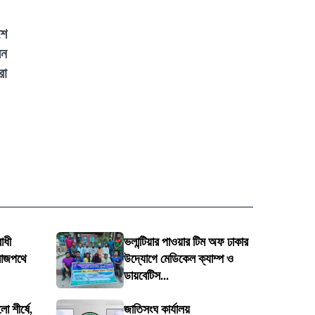
শে
মন
রা
োধী
ভলান্টিয়ার পাওয়ার টিম অফ ঢাকার
রাজপথে
উদ্যোগে মেডিকেল ক্যাম্প ও
ডায়বেটিস...
 শীর্ষে,
জাতিসংঘ কার্যালয়