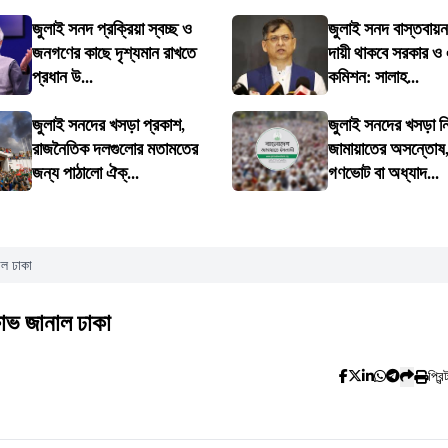
জুলাই সনদ প্রক্রিয়া স্বচ্ছ ও
জুলাই সনদ বাস্তবায়ন
জনগণের কাছে দৃশ্যমান রাখতে
দায়ী থাকবে সরকার ও
প্রধান উ...
কমিশন: সালাহ...
জুলাই সনদের খসড়া প্রকাশ,
জুলাই সনদের খসড়া ন
রাজনৈতিক দলগুলোর মতামতের
জামায়াতের অসন্তোষ, 
জন্য পাঠালো ঐক্...
গণভোট বা অধ্যাদ...
াল ঢাকা
ষোভ জানাল ঢাকা
প্রিন্