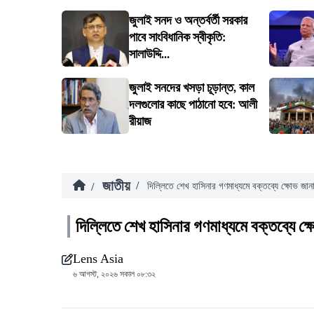
জুলাই সনদ ও অন্তর্বর্তী সরকার
পাবে সাংবিধানিক স্বীকৃতি:
সালাউদ্দি...
জুলাই সনদের খসড়া চূড়ান্ত, কাল
দলগুলোর কাছে পাঠানো হবে: আলী
রীয়াজ
জাতীয়
/
/
দিল্লিতে শেখ হাসিনার গণমাধ্যমে বক্তব্যে ক্ষোভ জান
দিল্লিতে শেখ হাসিনার গণমাধ্যমে বক্তব্যে ক্
Lens Asia
৬ আগস্ট, ২০২৬ সকাল ০৮:৩২