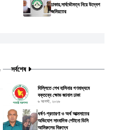
ঢাকায়,সার্বভৌমত্ব নিয়ে উদ্বেগ
জমিয়তের
সর্বশেষ
ট
দিল্লিতে শেখ হাসিনার গণমাধ্যমে
বক্তব্যে ক্ষোভ জানাল ঢাকা
৬ আগস্ট, ২০২৬
ধর্ষণ-প্রতারণা ও অর্থ আত্মসাতের
অভিযোগ সাংবাদিক পেটানো ডিসি
আমিরুলের বিরুদ্ধে