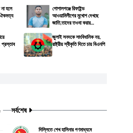
 না হলে
গোপালগঞ্জে রিফাইন্ড
 ঐকমত্য
আওয়ামিলীগের মুখোশ দেখছে
জাতি,তাদের তওবা করার...
িয়ে
জুলাই সনদকে সাংবিধানিক নয়,
প্রস্তাব
রাষ্ট্রীয় স্বীকৃতি দিতে চায় বিএনপি
সর্বশেষ
ট
দিল্লিতে শেখ হাসিনার গণমাধ্যমে