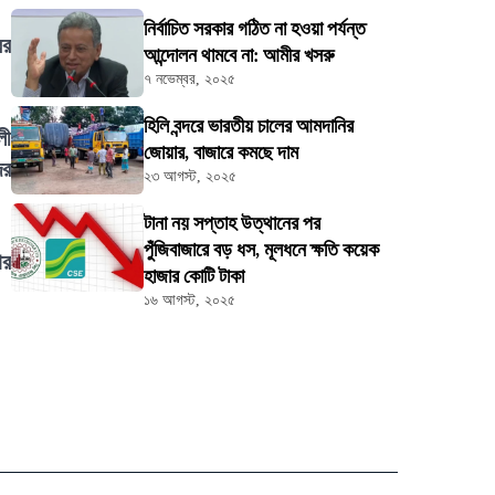
নির্বাচিত সরকার গঠিত না হওয়া পর্যন্ত
ের
আন্দোলন থামবে না: আমীর খসরু
৭ নভেম্বর, ২০২৫
হিলি বন্দরে ভারতীয় চালের আমদানির
লী
জোয়ার, বাজারে কমছে দাম
ের
২৩ আগস্ট, ২০২৫
টানা নয় সপ্তাহ উত্থানের পর
পুঁজিবাজারে বড় ধস, মূলধনে ক্ষতি কয়েক
ার
হাজার কোটি টাকা
১৬ আগস্ট, ২০২৫