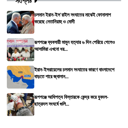
সংশ্লিষ্ট
চলমান ইরান-ইস'রাইল সংঘাতের মাঝেই ফোনালাপ
করেছে নেতানিয়াহু ও মোদী
রূপগঞ্জে ব্যবসায়ী মামুন হত্যার ৬ দিন পেরিয়ে গেলেও
আসামিরা এখনো ধর...
ইরান-ইসরায়েলের চলমান সংঘাতের কারণে বাংলাদেশে
বাড়তে পারে জ্বালান...
রূপগঞ্জে আধিপত্য বিস্তারকে কেন্দ্র করে যুবদল-
ছাত্রদল সংঘর্ষে গুলি...