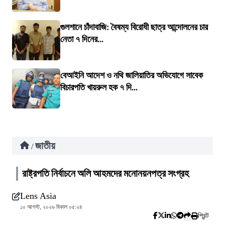
গুলশানে চাঁদাবাজি: বৈষম্য বিরোধী ছাত্র আন্দোলনের চার
নেতা ৭ দিনের...
বেআইনি আদেশ ও নথি জালিয়াতির অভিযোগে সাবেক
বিচারপতি খায়রুল হক ৭ দি...
জাতীয়
/
রাষ্ট্রপতি নির্বাচনে অলি আহমদের মনোনয়নপত্র সংগ্রহ
Lens Asia
১০ আগস্ট, ২০২৬ বিকাল ০৫:২৪
প্রিন্ট