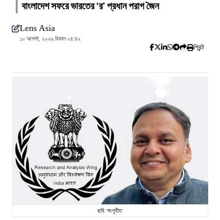
বাংলাদেশ সফরে ভারতের ‘র’ প্রধান পরাগ জৈন
Lens Asia
১০ আগস্ট, ২০২৬ বিকাল ০৪:৪২
প্রিন্ট
ছবি: সংগৃহীত