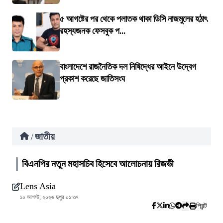
৫ আগষ্টের পর থেকে পলাতক থাকা ডিসি নাজমুলের হঠাৎ
রহস্যজনক ফেসবুক প...
বাংলাদেশে রাজনৈতিক দল নিষিদ্ধের আইনে উদ্বেগ
প্রকাশ করেছে জাতিসংঘ
জাতীয়
/
বিএনপির নতুন মহাসচিব হিসেবে আলোচনায় রিজভী
Lens Asia
১০ আগস্ট, ২০২৬ দুপুর ০১:৩৭
প্রিন্ট