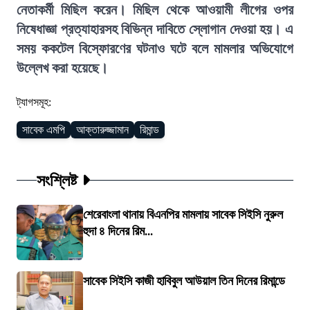
নেতাকর্মী মিছিল করেন। মিছিল থেকে আওয়ামী লীগের ওপর
নিষেধাজ্ঞা প্রত্যাহারসহ বিভিন্ন দাবিতে স্লোগান দেওয়া হয়। এ
সময় ককটেল বিস্ফোরণের ঘটনাও ঘটে বলে মামলার অভিযোগে
উল্লেখ করা হয়েছে।
ট্যাগসমূহ:
সাবেক এমপি
আক্তারুজ্জামান
রিমান্ড
সংশ্লিষ্ট
শেরেবাংলা থানায় বিএনপির মামলায় সাবেক সিইসি নুরুল
হুদা ৪ দিনের রিম...
সাবেক সিইসি কাজী হাবিবুল আউয়াল তিন দিনের রিমান্ডে