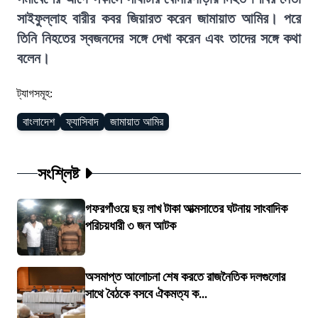
সাইফুল্লাহ বারীর কবর জিয়ারত করেন জামায়াত আমির। পরে
তিনি নিহতের স্বজনদের সঙ্গে দেখা করেন এবং তাদের সঙ্গে কথা
বলেন।
ট্যাগসমূহ:
বাংলাদেশ
ফ্যাসিবাদ
জামায়াত আমির
সংশ্লিষ্ট
গফরগাঁওয়ে ছয় লাখ টাকা আত্মসাতের ঘটনায় সাংবাদিক
পরিচয়ধারী ৩ জন আটক
অসমাপ্ত আলোচনা শেষ করতে রাজনৈতিক দলগুলোর
সাথে বৈঠকে বসবে ঐকমত্য ক...