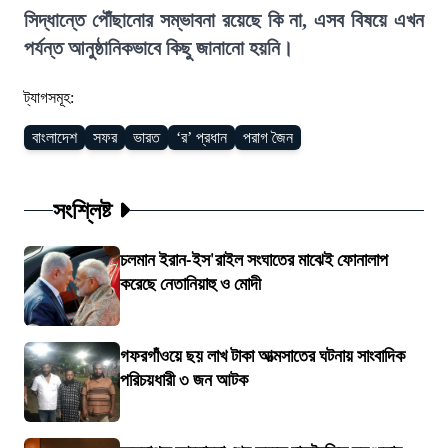
সিদ্ধান্তে পৌঁছানোর সম্ভাবনা রয়েছে কি না, এসব বিষয়ে এখন
পর্যন্ত আনুষ্ঠানিকভাবে কিছু জানানো হয়নি।
ট্যাগসমূহ:
বাংলাদেশ
সফর
ভারত
‘র’ প্রধান
পরাগ জৈন
সংশ্লিষ্ট
চলমান ইরান-ইস'রাইল সংঘাতের মাঝেই ফোনালাপ
করেছে নেতানিয়াহু ও মোদী
গফরগাঁওয়ে ছয় লাখ টাকা আত্মসাতের ঘটনায় সাংবাদিক
পরিচয়ধারী ৩ জন আটক