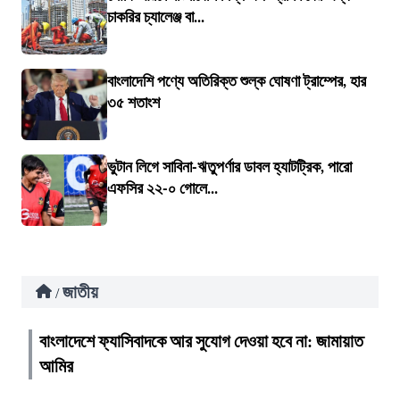
চাকরির চ্যালেঞ্জ বা...
বাংলাদেশি পণ্যে অতিরিক্ত শুল্ক ঘোষণা ট্রাম্পের, হার
৩৫ শতাংশ
ভুটান লিগে সাবিনা-ঋতুপর্ণার ডাবল হ্যাটট্রিক, পারো
এফসির ২২-০ গোলে...
জাতীয়
/
বাংলাদেশে ফ্যাসিবাদকে আর সুযোগ দেওয়া হবে না: জামায়াত
আমির