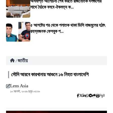
অসমাপ্ত আলোচনা শেষ করতে রাজনৈতিক দলগুলোর
সাথে বৈঠকে বসবে ঐকমত্য ক...
৫ আগষ্টের পর থেকে পলাতক থাকা ডিসি নাজমুলের হঠাৎ
রহস্যজনক ফেসবুক প...
জাতীয়
/
সৌদি আরবে কারখানায় আগুনে ১৬ নিহত বাংলাদেশি
Lens Asia
১০ আগস্ট, ২০২৬ দুপুর ০৩:৩০
প্রিন্ট