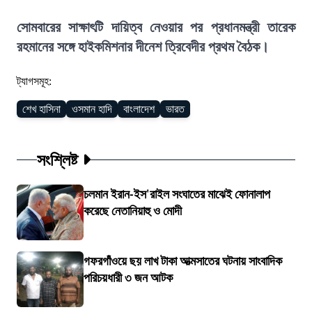
সোমবারের সাক্ষাৎটি দায়িত্ব নেওয়ার পর প্রধানমন্ত্রী তারেক
রহমানের সঙ্গে হাইকমিশনার দীনেশ ত্রিবেদীর প্রথম বৈঠক।
ট্যাগসমূহ:
শেখ হাসিনা
ওসমান হাদি
বাংলাদেশ
ভারত
সংশ্লিষ্ট
চলমান ইরান-ইস'রাইল সংঘাতের মাঝেই ফোনালাপ
করেছে নেতানিয়াহু ও মোদী
গফরগাঁওয়ে ছয় লাখ টাকা আত্মসাতের ঘটনায় সাংবাদিক
পরিচয়ধারী ৩ জন আটক