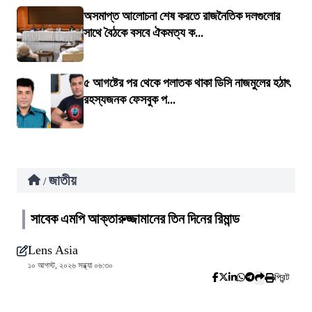
অসমাপ্ত আলোচনা শেষ করতে রাজনৈতিক দলগুলোর
সাথে বৈঠকে বসবে ঐকমত্য ক...
৫ আগষ্টের পর থেকে পলাতক থাকা ডিসি নাজমুলের হঠাৎ
রহস্যজনক ফেসবুক প...
জাতীয়
/
সাবেক এমপি আক্তারুজ্জামানের তিন দিনের রিমান্ড
Lens Asia
১০ আগস্ট, ২০২৬ সন্ধ্যা ০৬:৩০
প্রিন্ট