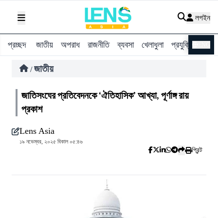
লগইন
প্রচ্ছদ
জাতীয়
অপরাধ
রাজনীতি
ব্যবসা
খেলাধুলা
প্রযুক্তি
বিশ্ব
ENG
জাতীয়
/
জাতিসংঘের প্রতিবেদনকে ‘ঐতিহাসিক’ আখ্যা, পূর্ণাঙ্গ রায়
প্রকাশ
Lens Asia
১৯ নভেম্বর, ২০২৫ বিকাল ০৫:৪৬
প্রিন্ট