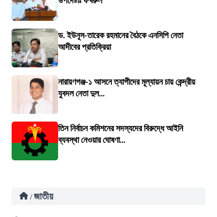
উপদেষ্টাঃ ফখরুল
ড. ইউনূস-তারেক রহমানের বৈঠকে এনসিপি নেতা
আদীবের প্রতিক্রিয়া
নারায়ণগঞ্জ-১ আসনে ত্যাগীদের মূল্যায়ন চায় কেন্দ্রীয়
যুবদল নেতা দুল...
তিন নির্বাচন কমিশনের সদস্যদের বিরুদ্ধে আইনি
ব্যবস্থা নেওয়ার ঘোষণা...
জাতীয়
/