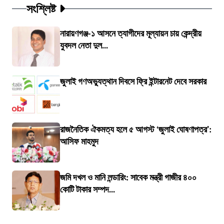
সংশ্লিষ্ট
নারায়ণগঞ্জ-১ আসনে ত্যাগীদের মূল্যায়ন চায় কেন্দ্রীয়
যুবদল নেতা দুল...
জুলাই গণঅভ্যুত্থান দিবসে ফ্রি ইন্টারনেট দেবে সরকার
রাজনৈতিক ঐকমত্য হলে ৫ আগস্ট ‘জুলাই ঘোষণাপত্র’:
আসিফ মাহমুদ
জমি দখল ও মানি লন্ডারিং: সাবেক মন্ত্রী গাজীর ৪০০
কোটি টাকার সম্পদ...