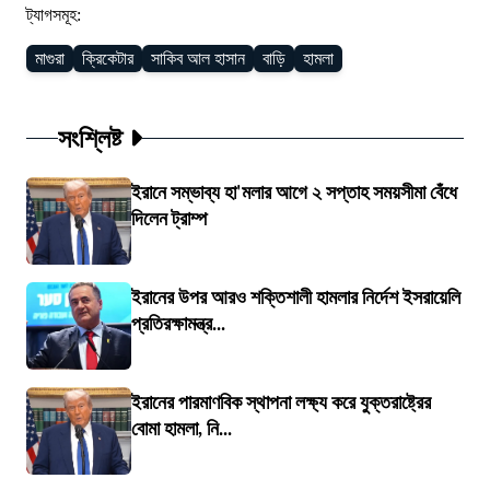
ট্যাগসমূহ:
মাগুরা
ক্রিকেটার
সাকিব আল হাসান
বাড়ি
হামলা
সংশ্লিষ্ট
ইরানে সম্ভাব্য হা'মলার আগে ২ সপ্তাহ সময়সীমা বেঁধে
দিলেন ট্রাম্প
ইরানের উপর আরও শক্তিশালী হামলার নির্দেশ ইসরায়েলি
প্রতিরক্ষামন্ত্র...
ইরানের পারমাণবিক স্থাপনা লক্ষ্য করে যুক্তরাষ্ট্রের
বোমা হামলা, নি...