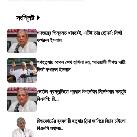
সংশ্লিষ্ট
গণতন্ত্রে ভিন্নমত থাকবেই, এটিই তার সৌন্দর্য: মির্জা
ফখরুল ইসলাম
গণহত্যায় কেবল শেখ হাসিনা নয়, আওয়ামী লীগও দায়ী:
মির্জা ফখরুল ইসলাম
ভোটের প্রস্তুতিতে প্রধান উপদেষ্টার নির্দেশনায় সন্তুষ্ট
বিএনপি: মি...
মিডফোর্ডের ব্যবসায়ী হত্যার নিন্দা জানিয়ে বিচার চাইলো
বিএনপি মহাসচ...