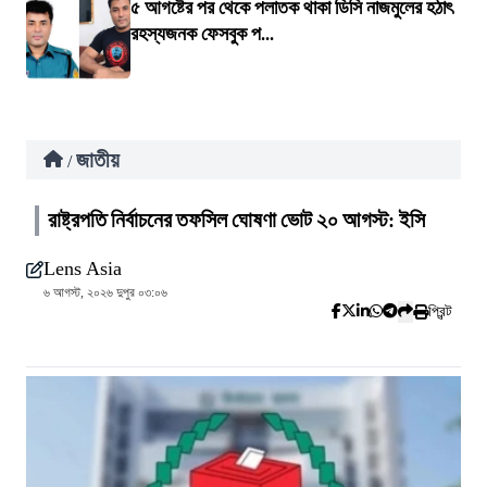
৫ আগষ্টের পর থেকে পলাতক থাকা ডিসি নাজমুলের হঠাৎ
রহস্যজনক ফেসবুক প...
জাতীয়
/
রাষ্ট্রপতি নির্বাচনের তফসিল ঘোষণা ভোট ২০ আগস্ট: ইসি
Lens Asia
৬ আগস্ট, ২০২৬ দুপুর ০৩:০৬
প্রিন্ট