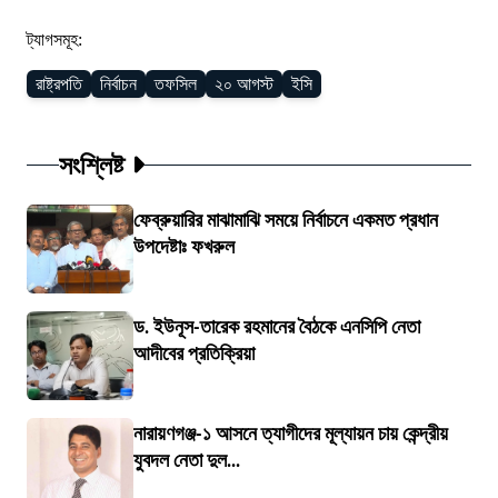
ট্যাগসমূহ:
রাষ্ট্রপতি
নির্বাচন
তফসিল
২০ আগস্ট
ইসি
সংশ্লিষ্ট
ফেব্রুয়ারির মাঝামাঝি সময়ে নির্বাচনে একমত প্রধান
উপদেষ্টাঃ ফখরুল
ড. ইউনূস-তারেক রহমানের বৈঠকে এনসিপি নেতা
আদীবের প্রতিক্রিয়া
নারায়ণগঞ্জ-১ আসনে ত্যাগীদের মূল্যায়ন চায় কেন্দ্রীয়
যুবদল নেতা দুল...