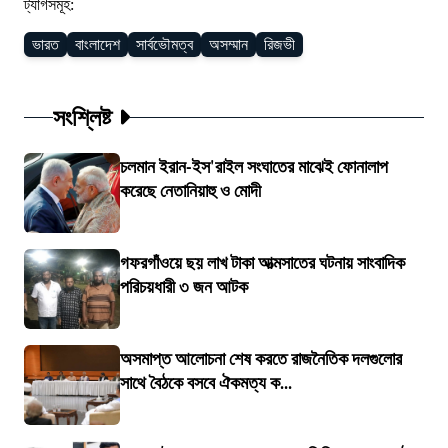
ট্যাগসমূহ:
ভারত
বাংলাদেশ
সার্বভৌমত্ব
অসম্মান
রিজভী
সংশ্লিষ্ট
চলমান ইরান-ইস'রাইল সংঘাতের মাঝেই ফোনালাপ
করেছে নেতানিয়াহু ও মোদী
গফরগাঁওয়ে ছয় লাখ টাকা আত্মসাতের ঘটনায় সাংবাদিক
পরিচয়ধারী ৩ জন আটক
অসমাপ্ত আলোচনা শেষ করতে রাজনৈতিক দলগুলোর
সাথে বৈঠকে বসবে ঐকমত্য ক...