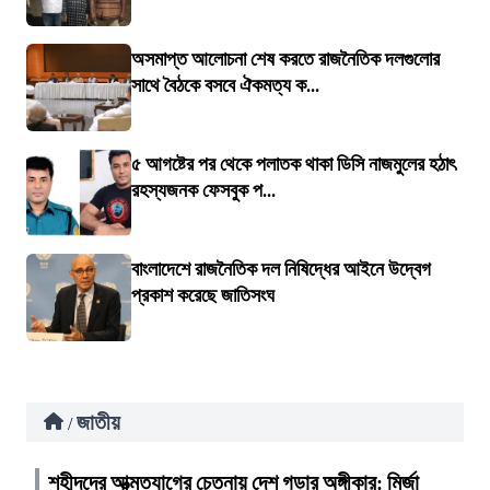
অসমাপ্ত আলোচনা শেষ করতে রাজনৈতিক দলগুলোর
সাথে বৈঠকে বসবে ঐকমত্য ক...
৫ আগষ্টের পর থেকে পলাতক থাকা ডিসি নাজমুলের হঠাৎ
রহস্যজনক ফেসবুক প...
বাংলাদেশে রাজনৈতিক দল নিষিদ্ধের আইনে উদ্বেগ
প্রকাশ করেছে জাতিসংঘ
জাতীয়
/
শহীদদের আত্মত্যাগের চেতনায় দেশ গড়ার অঙ্গীকার: মির্জা