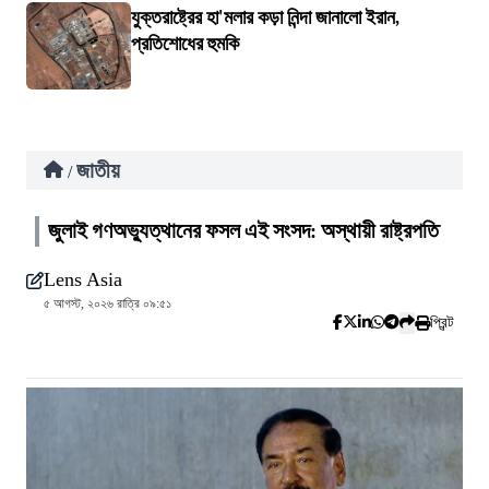
যুক্তরাষ্ট্রের হা'মলার কড়া নিন্দা জানালো ইরান,
প্রতিশোধের হুমকি
জাতীয়
/
জুলাই গণঅভ্যুত্থানের ফসল এই সংসদ: অস্থায়ী রাষ্ট্রপতি
Lens Asia
৫ আগস্ট, ২০২৬ রাত্রি ০৯:৫১
প্রিন্ট