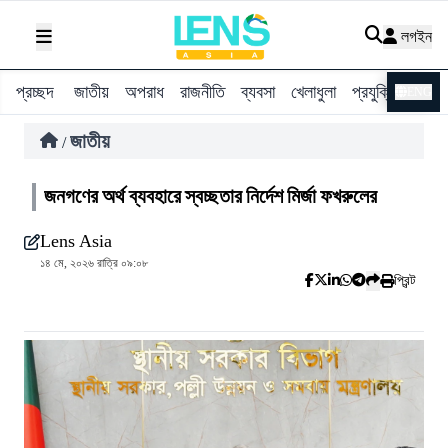
লগইন
প্রচ্ছদ
জাতীয়
অপরাধ
রাজনীতি
ব্যবসা
খেলাধুলা
প্রযুক্তি
বিশ্ব
ENG
জাতীয়
/
জনগণের অর্থ ব্যবহারে স্বচ্ছতার নির্দেশ মির্জা ফখরুলের
Lens Asia
১৪ মে, ২০২৬ রাত্রি ০৯:০৮
প্রিন্ট