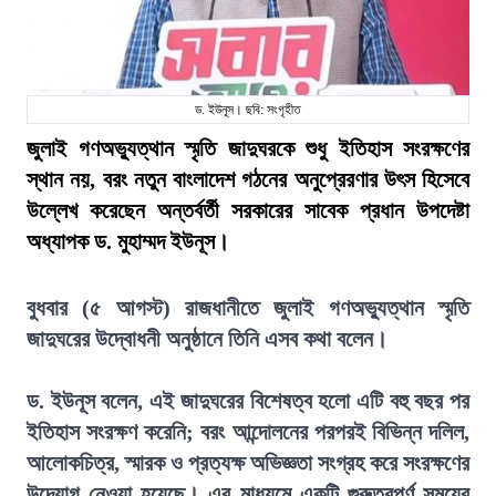
ড. ইউনূস। ছবি: সংগৃহীত
জুলাই গণঅভ্যুত্থান স্মৃতি জাদুঘরকে শুধু ইতিহাস সংরক্ষণের
স্থান নয়, বরং নতুন বাংলাদেশ গঠনের অনুপ্রেরণার উৎস হিসেবে
উল্লেখ করেছেন অন্তর্বর্তী সরকারের সাবেক প্রধান উপদেষ্টা
অধ্যাপক ড. মুহাম্মদ ইউনূস।
বুধবার (৫ আগস্ট) রাজধানীতে জুলাই গণঅভ্যুত্থান স্মৃতি
জাদুঘরের উদ্বোধনী অনুষ্ঠানে তিনি এসব কথা বলেন।
ড. ইউনূস বলেন, এই জাদুঘরের বিশেষত্ব হলো এটি বহু বছর পর
ইতিহাস সংরক্ষণ করেনি; বরং আন্দোলনের পরপরই বিভিন্ন দলিল,
আলোকচিত্র, স্মারক ও প্রত্যক্ষ অভিজ্ঞতা সংগ্রহ করে সংরক্ষণের
উদ্যোগ নেওয়া হয়েছে। এর মাধ্যমে একটি গুরুত্বপূর্ণ সময়ের