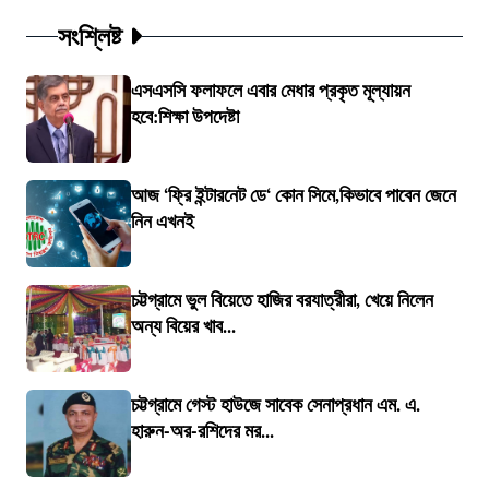
সংশ্লিষ্ট
এসএসসি ফলাফলে এবার মেধার প্রকৃত মূল্যায়ন
হবে:শিক্ষা উপদেষ্টা
আজ ‘ফ্রি ইন্টারনেট ডে‘ কোন সিমে,কিভাবে পাবেন জেনে
নিন এখনই
চট্টগ্রামে ভুল বিয়েতে হাজির বরযাত্রীরা, খেয়ে নিলেন
অন্য বিয়ের খাব...
চট্টগ্রামে গেস্ট হাউজে সাবেক সেনাপ্রধান এম. এ.
হারুন-অর-রশিদের মর...