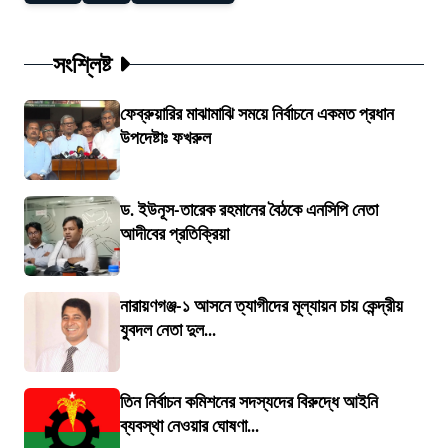
সংশ্লিষ্ট
ফেব্রুয়ারির মাঝামাঝি সময়ে নির্বাচনে একমত প্রধান
উপদেষ্টাঃ ফখরুল
ড. ইউনূস-তারেক রহমানের বৈঠকে এনসিপি নেতা
আদীবের প্রতিক্রিয়া
নারায়ণগঞ্জ-১ আসনে ত্যাগীদের মূল্যায়ন চায় কেন্দ্রীয়
যুবদল নেতা দুল...
তিন নির্বাচন কমিশনের সদস্যদের বিরুদ্ধে আইনি
ব্যবস্থা নেওয়ার ঘোষণা...