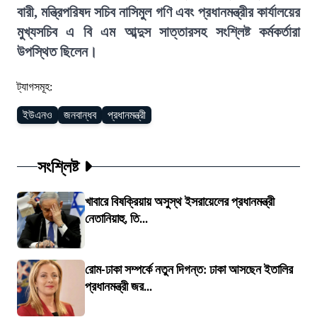
বারী, মন্ত্রিপরিষদ সচিব নাসিমুল গণি এবং প্রধানমন্ত্রীর কার্যালয়ের
মুখ্যসচিব এ বি এম আব্দুস সাত্তারসহ সংশ্লিষ্ট কর্মকর্তারা
উপস্থিত ছিলেন।
ট্যাগসমূহ:
ইউএনও
জনবান্ধব
প্রধানমন্ত্রী
সংশ্লিষ্ট
খাবারে বিষক্রিয়ায় অসুস্থ ইসরায়েলের প্রধানমন্ত্রী
নেতানিয়াহু, তি...
রোম-ঢাকা সম্পর্কে নতুন দিগন্ত: ঢাকা আসছেন ইতালির
প্রধানমন্ত্রী জর...