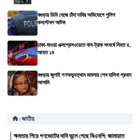
বগুড়ায় ডিবি সেজে চাঁদা দাবির অভিযোগে পুলিশ
কনস্টেবল আটক
ঢাকা-মাওয়া এক্সপ্রেসওয়েতে বাস-ট্রাক সংঘর্ষে নিহত ৪,
আহত ১৪
বগুড়ায় জুলাই গণঅভ্যুত্থান মামলায় শেখ হাসিনা প্রধান
আসামি
জাতীয়
/
ক্ষমতায় গিয়ে গণভোটের দাবি ভুলে গেছে বিএনপি: জামায়াত