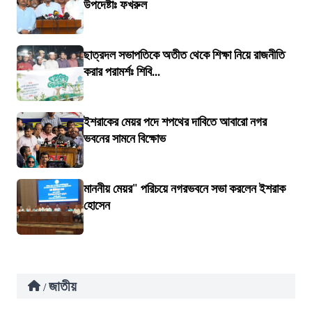
উপদেষ্টাঃ ফখরুল
ছাত্রদল সভাপতিকে অতীত থেকে শিক্ষা নিয়ে রাজনীতি
করার পরামর্শঃ শিবি...
ইশরাকের মেয়র পদে শপথের দাবিতে আবারো নগর
ভবনের সামনে বিক্ষোভ
মাননীয় মেয়র" পরিচয়ে নগরভবনে সভা করলেন ইশরাক
হোসেন
জাতীয়
/