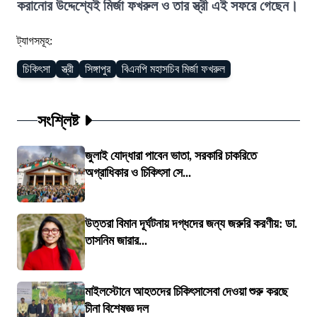
করানোর উদ্দেশ্যেই মির্জা ফখরুল ও তার স্ত্রী এই সফরে গেছেন।
ট্যাগসমূহ:
চিকিৎসা
স্ত্রী
সিঙ্গাপুর
বিএনপি মহাসচিব মির্জা ফখরুল
সংশ্লিষ্ট
জুলাই যোদ্ধারা পাবেন ভাতা, সরকারি চাকরিতে
অগ্রাধিকার ও চিকিৎসা সে...
উত্তরা বিমান দূর্ঘটনায় দগ্ধদের জন্য জরুরি করণীয়: ডা.
তাসনিম জারার...
মাইলস্টোনে আহতদের চিকিৎসাসেবা দেওয়া শুরু করছে
চীনা বিশেষজ্ঞ দল