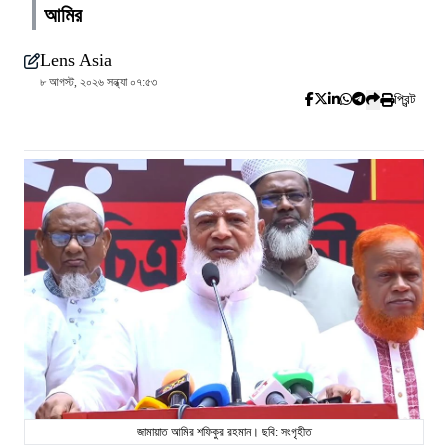
আমির
Lens Asia
৮ আগস্ট, ২০২৬ সন্ধ্যা ০৭:৫৩
প্রিন্ট
জামায়াত আমির শফিকুর রহমান। ছবি: সংগৃহীত