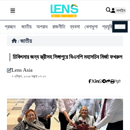
লগইন
প্রচ্ছদ
জাতীয়
অপরাধ
রাজনীতি
ব্যবসা
খেলাধুলা
প্রযুক্তি
বিশ্ব
ENG
জাতীয়
/
চিকিৎসার জন্য স্ত্রীসহ সিঙ্গাপুরে বিএনপি মহাসচিব মির্জা ফখরুল
Lens Asia
৭ এপ্রিল, ২০২৬ সন্ধ্যা ০৭:২৭
প্রিন্ট