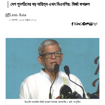
দেশ পুনর্গঠনের বড় দায়িত্ব এখন বিএনপির: মির্জা ফখরুল
Lens Asia
৮ আগস্ট, ২০২৬ সন্ধ্যা ০৭:১০
প্রিন্ট
বিএনপি মহাসচিব মির্জা ফখরুল ইসলাম আলমগীর। ছবি: সংগৃহীত