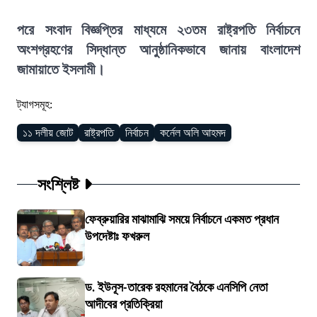
পরে সংবাদ বিজ্ঞপ্তির মাধ্যমে ২৩তম রাষ্ট্রপতি নির্বাচনে
অংশগ্রহণের সিদ্ধান্ত আনুষ্ঠানিকভাবে জানায় বাংলাদেশ
জামায়াতে ইসলামী।
ট্যাগসমূহ:
১১ দলীয় জোট
রাষ্ট্রপতি
নির্বাচন
কর্নেল অলি আহমদ
সংশ্লিষ্ট
ফেব্রুয়ারির মাঝামাঝি সময়ে নির্বাচনে একমত প্রধান
উপদেষ্টাঃ ফখরুল
ড. ইউনূস-তারেক রহমানের বৈঠকে এনসিপি নেতা
আদীবের প্রতিক্রিয়া