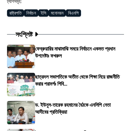
ট্যাগসমূহ:
রাষ্ট্রপতি
নির্বাচন
ইসি
মনোনয়ন
বিএনপি
সংশ্লিষ্ট
ফেব্রুয়ারির মাঝামাঝি সময়ে নির্বাচনে একমত প্রধান
উপদেষ্টাঃ ফখরুল
ছাত্রদল সভাপতিকে অতীত থেকে শিক্ষা নিয়ে রাজনীতি
করার পরামর্শঃ শিবি...
ড. ইউনূস-তারেক রহমানের বৈঠকে এনসিপি নেতা
আদীবের প্রতিক্রিয়া