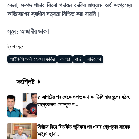
কেনা, সম্পদ পাচার কিংবা পদায়ন-বদলির মাধ্যমে অর্থ সংগ্রহের
অভিযোগের স্বাধীন সত্যতা নিশ্চিত করা যায়নি।
সূত্র: আজাদীর ডাক।
ট্যাগসমূহ:
আইজিপি আলী হোসেন ফকির
কানাডা
বাড়ি
অভিযোগ
সংশ্লিষ্ট
৫ আগষ্টের পর থেকে পলাতক থাকা ডিসি নাজমুলের হঠাৎ
রহস্যজনক ফেসবুক প...
নির্বাচন নিয়ে বিতর্কিত ভূমিকার পর এবার গ্রেপ্তার সাবেক
সিইসি হাবি...