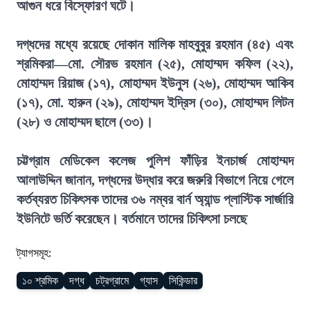
আগুন ধরে বিস্ফোরণ ঘটে।
দগ্ধদের মধ্যে রয়েছে দোকান মালিক মাহবুবুর রহমান (৪৫) এবং
শ্রমিকরা—মো. সৌরভ রহমান (২৫), মোহাম্মদ কফিল (২২),
মোহাম্মদ রিয়াজ (১৭), মোহাম্মদ ইউনুস (২৬), মোহাম্মদ আকিব
(১৭), মো. হারুন (২৯), মোহাম্মদ ইদ্রিস (৩০), মোহাম্মদ লিটন
(২৮) ও মোহাম্মদ ছালে (৩৩)।
চট্টগ্রাম মেডিকেল কলেজ পুলিশ ফাঁড়ির ইনচার্জ মোহাম্মদ
আলাউদ্দিন জানান, দগ্ধদের উদ্ধার করে জরুরি বিভাগে নিয়ে গেলে
কর্তব্যরত চিকিৎসক তাদের ৩৬ নম্বর বার্ন অ্যান্ড প্লাস্টিক সার্জারি
ইউনিটে ভর্তি করেছেন। বর্তমানে তাদের চিকিৎসা চলছে
ট্যাগসমূহ:
১০ শ্রমিক
দগ্ধ
চট্রগ্রামে
গ্যাস
সিকিন্ডার