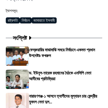
ট্যাগসমূহ:
রাষ্ট্রপতি
নির্বাচন
জামায়াতে ইসলামী
সংশ্লিষ্ট
ফেব্রুয়ারির মাঝামাঝি সময়ে নির্বাচনে একমত প্রধান
উপদেষ্টাঃ ফখরুল
ড. ইউনূস-তারেক রহমানের বৈঠকে এনসিপি নেতা
আদীবের প্রতিক্রিয়া
নারায়ণগঞ্জ-১ আসনে ত্যাগীদের মূল্যায়ন চায় কেন্দ্রীয়
যুবদল নেতা দুল...