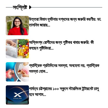
সংশ্লিষ্ট
উত্তরা বিমান দূর্ঘটনায় দগ্ধদের জন্য জরুরি করণীয়: ডা.
তাসনিম জারার...
অগ্নিদগ্ধ রোগীদের জন্য পুষ্টিকর খাবার জরুরি: কী
বলছেন পুষ্টিবিদরা...
গ্যাস্ট্রিক প্রতিদিনের সমস্যা, অবহেলা নয়, গ্যাস্ট্রিক
সমস্যা হোক...
পার্বত্য চট্টগ্রামের ১০০ স্কুলে স্টারলিংক ইন্টারনেট চালু
হবে আগাম...