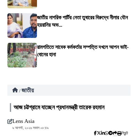
জাতীয় নাগরিক পার্টির নেতা তুষারের বিরুদ্ধে নীলার যৌন
হয়রানির অভ...
রামগতিতে সাবেক কর্মকর্তার সম্পত্তি দখলে আপন ভাই-
বোনের হানা
জাতীয়
/
আজ চট্টগ্রামে যাচ্ছেন প্রধানমন্ত্রী তারেক রহমান
Lens Asia
৯ আগস্ট, ২০২৬ সকাল ০৮:৪৯
প্রিন্ট