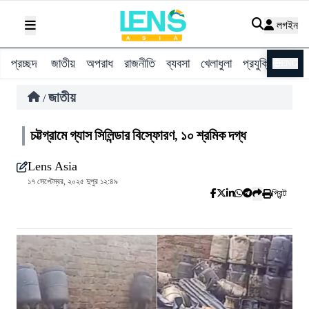
লগইন
প্রচ্ছদ
জাতীয়
অপরাধ
রাজনীতি
ব্যবসা
খেলাধুলা
প্রযুক্তি
বিশ্ব
ENG
জাতীয়
/
চট্টগ্রামে গ্যাস সিলিন্ডার বিস্ফোরণ, ১০ শ্রমিক দগ্ধ
Lens Asia
১৭ সেপ্টেম্বর, ২০২৫ দুপুর ১২:৪৯
প্রিন্ট