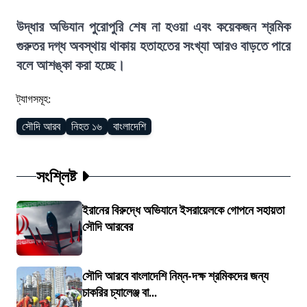
উদ্ধার অভিযান পুরোপুরি শেষ না হওয়া এবং কয়েকজন শ্রমিক
গুরুতর দগ্ধ অবস্থায় থাকায় হতাহতের সংখ্যা আরও বাড়তে পারে
বলে আশঙ্কা করা হচ্ছে।
ট্যাগসমূহ:
সৌদি আরব
নিহত ১৬
বাংলাদেশি
সংশ্লিষ্ট
ইরানের বিরুদ্ধে অভিযানে ইসরায়েলকে গোপনে সহায়তা
সৌদি আরবের
সৌদি আরবে বাংলাদেশি নিম্ন-দক্ষ শ্রমিকদের জন্য
চাকরির চ্যালেঞ্জ বা...