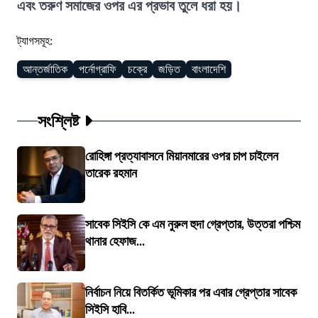
এবং তরুণ সমাজের ওপর এর প্রভাব তুলে ধরা হয়।
ট্যাগসমূহ:
আন্তর্জাতিক
পর্নোগ্রাফি
চক্রে
জড়িত
বাংলাদেশি
সংশ্লিষ্ট
রোহিঙ্গা প্রত্যাবাসনে মিয়ানমারের ওপর চাপ চাইলেন
তারেক রহমান
সাবেক সিইসি কে এম নুরুল হুদা গ্রেপ্তার, উত্তরা পশ্চিম
থানার হেফাজ...
নির্বাচন নিয়ে বিতর্কিত ভূমিকার পর এবার গ্রেপ্তার সাবেক
সিইসি হাবি...