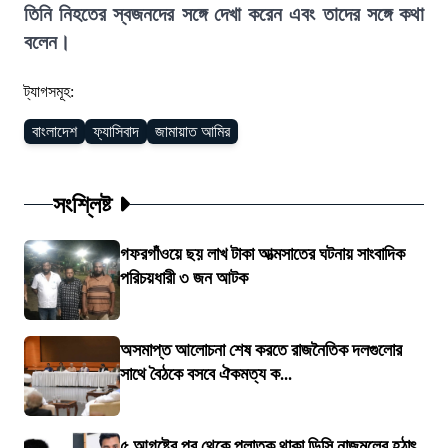
তিনি নিহতের স্বজনদের সঙ্গে দেখা করেন এবং তাদের সঙ্গে কথা
বলেন।
ট্যাগসমূহ:
বাংলাদেশ
ফ্যাসিবাদ
জামায়াত আমির
সংশ্লিষ্ট
গফরগাঁওয়ে ছয় লাখ টাকা আত্মসাতের ঘটনায় সাংবাদিক
পরিচয়ধারী ৩ জন আটক
অসমাপ্ত আলোচনা শেষ করতে রাজনৈতিক দলগুলোর
সাথে বৈঠকে বসবে ঐকমত্য ক...
৫ আগষ্টের পর থেকে পলাতক থাকা ডিসি নাজমুলের হঠাৎ