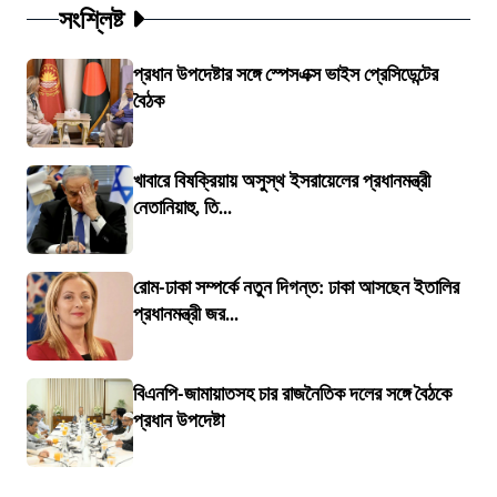
সংশ্লিষ্ট
প্রধান উপদেষ্টার সঙ্গে স্পেসএক্স ভাইস প্রেসিডেন্টের
বৈঠক
খাবারে বিষক্রিয়ায় অসুস্থ ইসরায়েলের প্রধানমন্ত্রী
নেতানিয়াহু, তি...
রোম-ঢাকা সম্পর্কে নতুন দিগন্ত: ঢাকা আসছেন ইতালির
প্রধানমন্ত্রী জর...
বিএনপি-জামায়াতসহ চার রাজনৈতিক দলের সঙ্গে বৈঠকে
প্রধান উপদেষ্টা