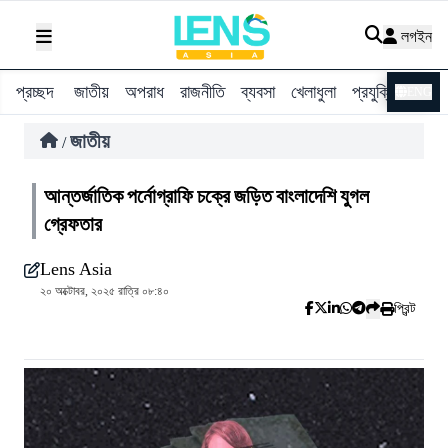
লগইন
প্রচ্ছদ
জাতীয়
অপরাধ
রাজনীতি
ব্যবসা
খেলাধুলা
প্রযুক্তি
বিশ্ব
ENG
জাতীয়
/
আন্তর্জাতিক পর্নোগ্রাফি চক্রে জড়িত বাংলাদেশি যুগল
গ্রেফতার
Lens Asia
২০ অক্টোবর, ২০২৫ রাত্রি ০৮:৪০
প্রিন্ট