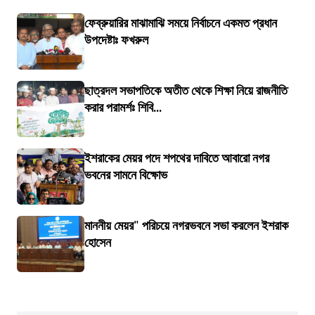
ফেব্রুয়ারির মাঝামাঝি সময়ে নির্বাচনে একমত প্রধান
উপদেষ্টাঃ ফখরুল
ছাত্রদল সভাপতিকে অতীত থেকে শিক্ষা নিয়ে রাজনীতি
করার পরামর্শঃ শিবি...
ইশরাকের মেয়র পদে শপথের দাবিতে আবারো নগর
ভবনের সামনে বিক্ষোভ
মাননীয় মেয়র" পরিচয়ে নগরভবনে সভা করলেন ইশরাক
হোসেন