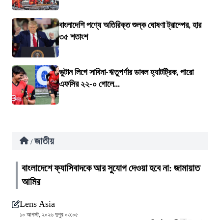
বাংলাদেশি পণ্যে অতিরিক্ত শুল্ক ঘোষণা ট্রাম্পের, হার
৩৫ শতাংশ
ভুটান লিগে সাবিনা-ঋতুপর্ণার ডাবল হ্যাটট্রিক, পারো
এফসির ২২-০ গোলে...
জাতীয়
/
বাংলাদেশে ফ্যাসিবাদকে আর সুযোগ দেওয়া হবে না: জামায়াত
আমির
Lens Asia
১০ আগস্ট, ২০২৬ দুপুর ০৩:০৫