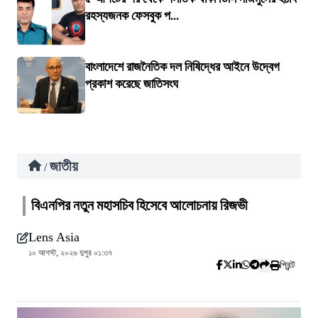
রহস্যজনক ফেসবুক প...
বাংলাদেশে রাজনৈতিক দল নিষিদ্ধের আইনে উদ্বেগ
প্রকাশ করেছে জাতিসংঘ
জাতীয়
/
বিএনপির নতুন মহাসচিব হিসেবে আলোচনায় রিজভী
Lens Asia
১০ আগস্ট, ২০২৬ দুপুর ০১:৩৭
প্রিন্ট