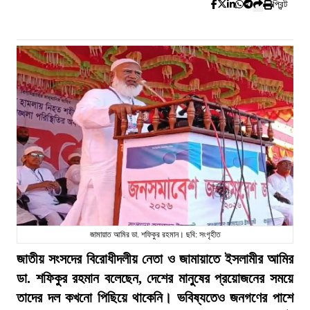
প্রিন্ট
জামায়াত আমির ডা. শফিকুর রহমান। ছবি: সংগৃহীত
জাতীয় সংসদের বিরোধীদলীয় নেতা ও জামায়াতে ইসলামীর আমির
ডা. শফিকুর রহমান বলেছেন, দেশের মানুষের প্রয়োজনের সময়ে
তাদের দল কখনো পিছিয়ে থাকেনি। ভবিষ্যতেও জনগণের পাশে