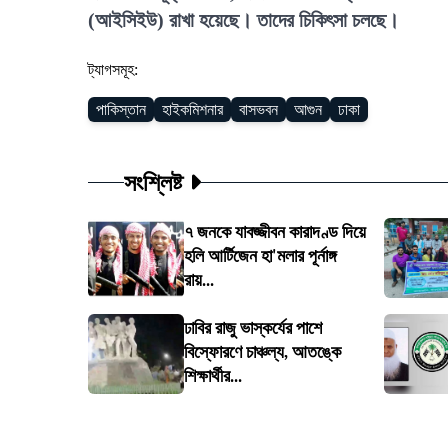
(আইসিইউ) রাখা হয়েছে। তাদের চিকিৎসা চলছে।
ট্যাগসমূহ:
পাকিস্তান
হাইকমিশনার
বাসভবন
আগুন
ঢাকা
সংশ্লিষ্ট
৭ জনকে যাবজ্জীবন কারাদণ্ড দিয়ে
হলি আর্টিজেন হা'মলার পূর্নাঙ্গ
রায়...
ঢাবির রাজু ভাস্কর্যের পাশে
বিস্ফোরণে চাঞ্চল্য, আতঙ্কে
শিক্ষার্থীর...