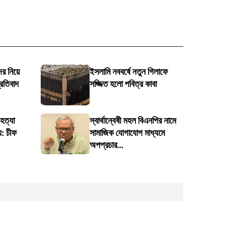
ের নিয়ে
ইসলামি নববর্ষে নতুন গিলাফে
্রতিবাদ
সজ্জিত হলো পবিত্র কাবা
 হত্যা
স্বার্থান্বেষী মহল বিএনপির নামে
য়: চীফ
সামাজিক যোগাযোগ মাধ্যমে
অপপ্রচার...