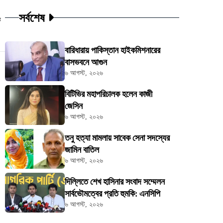
সর্বশেষ
ট
বারিধারায় পাকিস্তান হাইকমিশনারের
বাসভবনে আগুন
৬ আগস্ট, ২০২৬
বিটিভির মহাপরিচালক হলেন কাজী
জেসিন
৬ আগস্ট, ২০২৬
তনু হত্যা মামলায় সাবেক সেনা সদস্যের
জামিন বাতিল
৬ আগস্ট, ২০২৬
দিল্লিতে শেখ হাসিনার সংবাদ সম্মেলন
সার্বভৌমত্বের প্রতি হুমকি: এনসিপি
৬ আগস্ট, ২০২৬