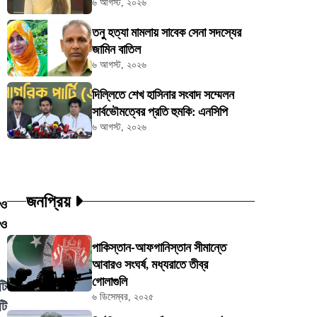
৬ আগস্ট, ২০২৬
তনু হত্যা মামলায় সাবেক সেনা সদস্যের
জামিন বাতিল
৬ আগস্ট, ২০২৬
দিল্লিতে শেখ হাসিনার সংবাদ সম্মেলন
সার্বভৌমত্বের প্রতি হুমকি: এনসিপি
৬ আগস্ট, ২০২৬
জনপ্রিয়
 ও
 ও
পাকিস্তান-আফগানিস্তান সীমান্তে
আবারও সংঘর্ষ, মধ্যরাতে তীব্র
গোলাগুলি
টি
৬ ডিসেম্বর, ২০২৫
টি