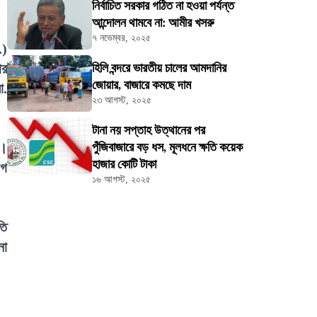
নির্বাচিত সরকার গঠিত না হওয়া পর্যন্ত
আন্দোলন থামবে না: আমীর খসরু
৭ নভেম্বর, ২০২৫
.)
ার
হিলি বন্দরে ভারতীয় চালের আমদানির
জোয়ার, বাজারে কমছে দাম
ো.
২৩ আগস্ট, ২০২৫
টানা নয় সপ্তাহ উত্থানের পর
য়।
পুঁজিবাজারে বড় ধস, মূলধনে ক্ষতি কয়েক
হাজার কোটি টাকা
োগ
১৬ আগস্ট, ২০২৫
তি
নো