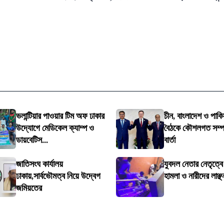
ভলান্টিয়ার পাওয়ার টিম অফ ঢাকার
চীন, বাংলাদেশ ও পাকি
উদ্যোগে মেডিকেল ক্যাম্প ও
বৈঠকে কৌশলগত সম্পর্
ডায়বেটিস...
বার্তা
জাতিসংঘ কার্যালয়
যুবদল নেতার নেতৃত্ব
ঢাকায়,সার্বভৌমত্ব নিয়ে উদ্বেগ
হামলা ও নারীদের লাঞ্ছ
জমিয়তের