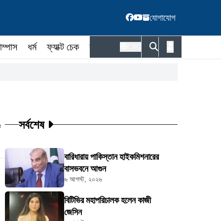
যোগাযোগ
াম্পাস
ধর্ম
ফ্যাক্ট চেক
কর্মকর্তা
ENG
সর্বশেষ
ট
বারিধারায় পাকিস্তান হাইকমিশনারের
বাসভবনে আগুন
৬ আগস্ট, ২০২৬
বিটিভির মহাপরিচালক হলেন কাজী
জেসিন