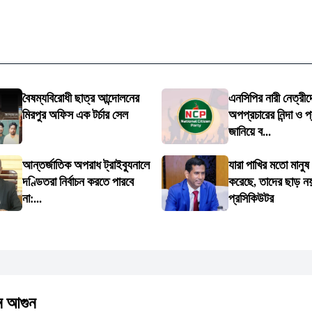
বৈষম্যবিরোধী ছাত্র আন্দোলনের
এনসিপির নারী নেত্রীদ
মিরপুর অফিস এক টর্চার সেল
অপপ্রচারের নিন্দা ও প
জানিয়ে ব...
আন্তর্জাতিক অপরাধ ট্রাইব্যুনালে
যারা পাখির মতো মানুষ
দণ্ডিতরা নির্বাচন করতে পারবে
করেছে, তাদের ছাড় ন
না:...
প্রসিকিউটর
ে আগুন