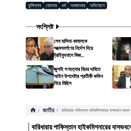
কুমিল্লার
হোমনায়
ধর্ম
অবমাননার
অভিযোগে
সংশ্লিষ্ট
শেখ হাসিনা-কামালকে
আত্মসমর্পণের নির্দেশ দিয়ে
ট্রাইব্যুনালে বিজ্ঞ...
জুলাই গণহত্যার বিচার দাবিতে
আইন উপদেষ্টার প্রতীকী কফিন
নিয়ে মিছিল
জাতীয়
/
/
বারিধারায় পাকিস্তান হাইকমিশনারের বাসভবনে আগুন
বারিধারায় পাকিস্তান হাইকমিশনারের বাসভবন