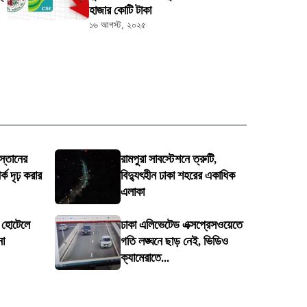
হাজার কোটি টাকা
১৬ আগস্ট, ২০২৫
স্তানের
রামপুরা সাবস্টেশনে ত্রুটি,
ক দৃঢ় করার
বিদ্যুৎহীন ঢাকা শহরের একাধিক
এলাকা
ে হোটেলে
ঢাকা এলিভেটেড এক্সপ্রেসওয়েতে
না
গতি লঙ্ঘনে ছাড় নেই, ভিডিও
ক্যামেরাতে...