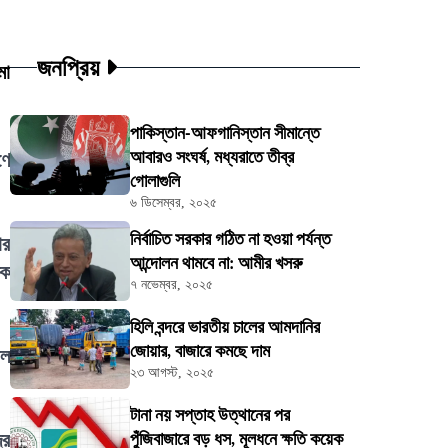
জনপ্রিয়
মা
পাকিস্তান-আফগানিস্তান সীমান্তে
আবারও সংঘর্ষ, মধ্যরাতে তীব্র
ণে
গোলাগুলি
৬ ডিসেম্বর, ২০২৫
নির্বাচিত সরকার গঠিত না হওয়া পর্যন্ত
ার
আন্দোলন থামবে না: আমীর খসরু
িক
৭ নভেম্বর, ২০২৫
হিলি বন্দরে ভারতীয় চালের আমদানির
জোয়ার, বাজারে কমছে দাম
াল
২৩ আগস্ট, ২০২৫
টানা নয় সপ্তাহ উত্থানের পর
্র
পুঁজিবাজারে বড় ধস, মূলধনে ক্ষতি কয়েক