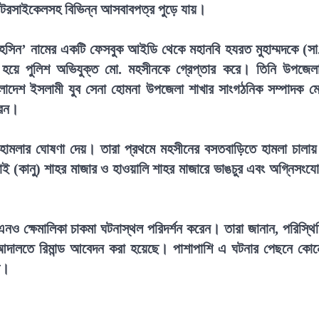
মোটরসাইকেলসহ বিভিন্ন আসবাবপত্র পুড়ে যায়।
মহসিন’ নামের একটি ফেসবুক আইডি থেকে মহানবি হযরত মুহাম্মদকে (সা
্ধ হয়ে পুলিশ অভিযুক্ত মো. মহসীনকে গ্রেপ্তার করে। তিনি উপজেল
াদেশ ইসলামী যুব সেনা হোমনা উপজেলা শাখার সাংগঠনিক সম্পাদক ম
রেন।
ামলার ঘোষণা দেয়। তারা প্রথমে মহসীনের বসতবাড়িতে হামলা চালা
াই (কানু) শাহর মাজার ও হাওয়ালি শাহর মাজারে ভাঙচুর এবং অগ্নিসংয
।
নও ক্ষেমালিকা চাকমা ঘটনাস্থল পরিদর্শন করেন। তারা জানান, পরিস্থি
ধে আদালতে রিমান্ড আবেদন করা হয়েছে। পাশাপাশি এ ঘটনার পেছনে কো
ে।