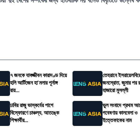
ওয়া দুই দেশের সম্পর্কের জন্য ইতিবাচক নয় বলেও বিবৃতিতে উল্লেখ ক
৭ জনকে যাবজ্জীবন কারাদণ্ড দিয়ে
তেহরানে ইসরায়েলবির
হলি আর্টিজেন হা'মলার পূর্নাঙ্গ
জনস্রোত, জুমার পর 
রায়...
হাজারো মুসল্লী
ঢাবির রাজু ভাস্কর্যের পাশে
ভুল সংবাদে প্রথম আলো
বিস্ফোরণে চাঞ্চল্য, আতঙ্কে
গবেষণায় কালবেলা ও
শিক্ষার্থীর...
ইত্তেফাকের নাম