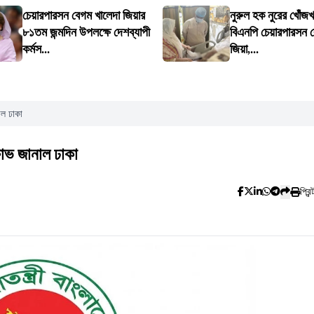
চেয়ারপারসন বেগম খালেদা জিয়ার
নুরুল হক নুরের খোঁজ
৮১তম জন্মদিন উপলক্ষে দেশব্যাপী
বিএনপি চেয়ারপারসন ব
কর্মস...
জিয়া,...
াল ঢাকা
ষোভ জানাল ঢাকা
প্রিন্