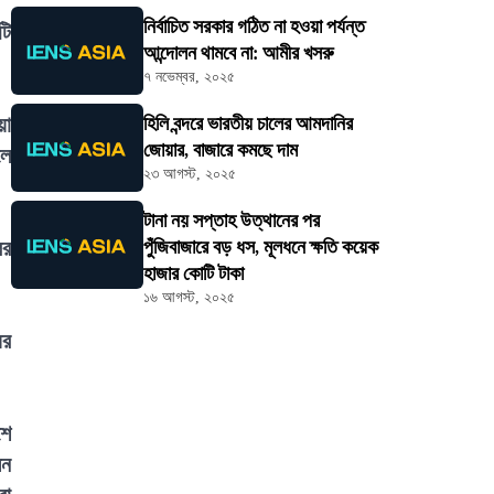
নির্বাচিত সরকার গঠিত না হওয়া পর্যন্ত
টি
আন্দোলন থামবে না: আমীর খসরু
৭ নভেম্বর, ২০২৫
য়া
হিলি বন্দরে ভারতীয় চালের আমদানির
জোয়ার, বাজারে কমছে দাম
লে
২৩ আগস্ট, ২০২৫
টানা নয় সপ্তাহ উত্থানের পর
ের
পুঁজিবাজারে বড় ধস, মূলধনে ক্ষতি কয়েক
হাজার কোটি টাকা
১৬ আগস্ট, ২০২৫
ের
শে
মন