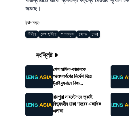
পরিস্থিতিতে তাকে প্রকাশ্যে বক্তব্য দেওয়ার সুযোগ দে
হয়েছে।
ট্যাগসমূহ:
দিল্লি
শেখ হাসিনা
গণমাধ্যম
ক্ষোভ
ঢাকা
সংশ্লিষ্ট
শেখ হাসিনা-কামালকে
আত্মসমর্পণের নির্দেশ দিয়ে
ট্রাইব্যুনালে বিজ্ঞ...
রামপুরা সাবস্টেশনে ত্রুটি,
বিদ্যুৎহীন ঢাকা শহরের একাধিক
এলাকা