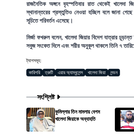
রাজনৈতিক অঙ্গনে বৃহস্পতিবার রাত থেকেই খালেদা জ
স্থানান্তরের প্রস্তুতিও নেওয়া হচ্ছিল বলে জানা গেছ
সূচিতে পরিবর্তন এসেছে।
মির্জা ফখরুল বলেন, খালেদা জিয়ার বিদেশ যাত্রার চূড়ান
সবুজ সংকেত দিলে এবং শরীর অনুকূল থাকলে তিনি ৭ তারিখে
ট্যাগসমূহ:
কারিগরি
ত্রুটি
এয়ার অ্যাম্বুলেন্স
খালেদা জিয়া
লন্ডন
সংশ্লিষ্ট
কুমিল্লার তিন মামলায় বেগম
খালেদা জিয়াকে অব্যাহতি