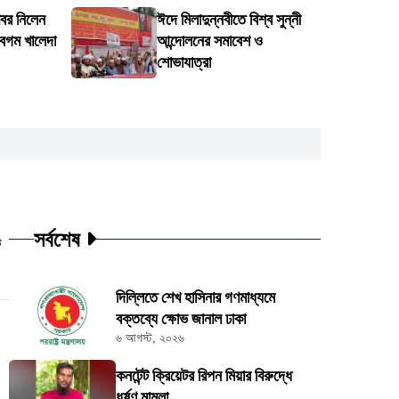
খবর নিলেন
ঈদে মিলাদুন্নবীতে বিশ্ব সুন্নী
েগম খালেদা
আন্দোলনের সমাবেশ ও
শোভাযাত্রা
সর্বশেষ
ট
দিল্লিতে শেখ হাসিনার গণমাধ্যমে
বক্তব্যে ক্ষোভ জানাল ঢাকা
৬ আগস্ট, ২০২৬
কনটেন্ট ক্রিয়েটর রিপন মিয়ার বিরুদ্ধে
ধর্ষণ মামলা