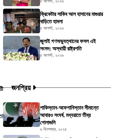
৫ আগস্ট, ২০২৬
ক্রিকেটার সাকিব আল হাসানের মাগুরার
বাড়িতে হামলা
৫ আগস্ট, ২০২৬
জুলাই গণঅভ্যুত্থানের ফসল এই
সংসদ: অস্থায়ী রাষ্ট্রপতি
৫ আগস্ট, ২০২৬
জনপ্রিয়
টি
পাকিস্তান-আফগানিস্তান সীমান্তে
আবারও সংঘর্ষ, মধ্যরাতে তীব্র
তা
গোলাগুলি
৬ ডিসেম্বর, ২০২৫