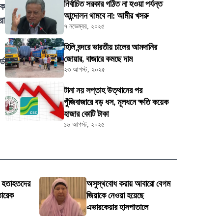
নির্বাচিত সরকার গঠিত না হওয়া পর্যন্ত
কে
আন্দোলন থামবে না: আমীর খসরু
রো
৭ নভেম্বর, ২০২৫
হিলি বন্দরে ভারতীয় চালের আমদানির
জোয়ার, বাজারে কমছে দাম
্ড
২৩ আগস্ট, ২০২৫
টানা নয় সপ্তাহ উত্থানের পর
পুঁজিবাজারে বড় ধস, মূলধনে ক্ষতি কয়েক
হাজার কোটি টাকা
১৬ আগস্ট, ২০২৫
ায় হতাহতদের
অসুস্থবোধ করায় আবারো বেগম
তারেক
জিয়াকে নেওয়া হয়েছে
এভারকেয়ার হাসপাতালে