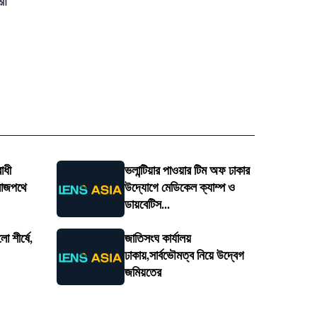
রা
োধী
ভলান্টিয়ার পাওয়ার টিম অফ ঢাকার
রাজপথে
উদ্যোগে মেডিকেল ক্যাম্প ও
ডায়বেটিস...
 শীর্ষে,
জাতিসংঘ কার্যালয়
ঢাকায়,সার্বভৌমত্ব নিয়ে উদ্বেগ
জমিয়তের