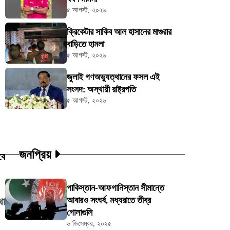
৫ আগস্ট, ২০২৬
ক্রিকেটার সাকিব আল হাসানের মাগুরার
বাড়িতে হামলা
৫ আগস্ট, ২০২৬
জুলাই গণঅভ্যুত্থানের ফসল এই
সংসদ: অস্থায়ী রাষ্ট্রপতি
৫ আগস্ট, ২০২৬
জনপ্রিয়
বে
পাকিস্তান-আফগানিস্তান সীমান্তে
আবারও সংঘর্ষ, মধ্যরাতে তীব্র
থা
গোলাগুলি
৬ ডিসেম্বর, ২০২৫