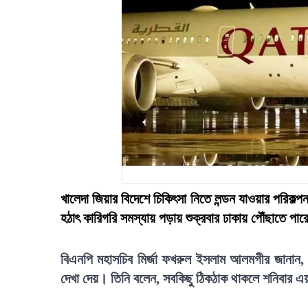
খালেদা জিয়ার বিদেশে চিকিৎসা নিতে লন্ডন যাওয়ার পরিকল্পন
হঠাৎ কারিগরি সমস্যায় পড়ায় শুক্রবার ঢাকায় পৌঁছাতে প
বিএনপি মহাসচিব মির্জা ফখরুল ইসলাম আলমগীর জানান, য
দেখা দেয়। তিনি বলেন, সবকিছু ঠিকঠাক থাকলে শনিবার এয়া