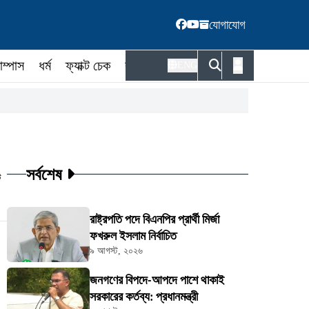
যোগাযোগ
াম্পাস
ধর্ম
ফ্যাক্ট চেক
কর্মকর্তা
ENG
সর্বশেষ
ট
রাষ্ট্রপতি পদে বিএনপির প্রার্থী মির্জা
ফখরুল ইসলাম নির্বাচিত
৯ আগস্ট, ২০২৬
জনগণের বিপদে-আপদে পাশে থাকাই
সরকারের কর্তব্য: প্রধানমন্ত্রী