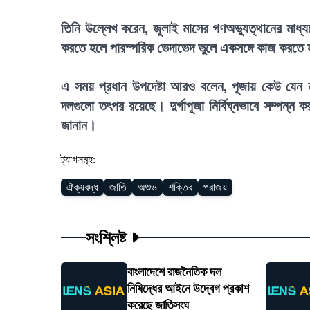
তিনি উল্লেখ করেন, জুলাই মাসের গণঅভ্যুত্থানের মাধ্যমে
করতে হলে পারস্পরিক ভেদাভেদ ভুলে একসঙ্গে কাজ করতে
এ সময় প্রধান উপদেষ্টা আরও বলেন, পূজায় কেউ যেন
দলগুলো তৎপর রয়েছে। দুর্গাপূজা নির্বিঘ্নভাবে সম্পন্
জানান।
ট্যাগসমূহ:
ঐক্যবদ্ধ
জাতি
অশুভ
শক্তির
পরাজয়
সংশ্লিষ্ট
বাংলাদেশে রাজনৈতিক দল
নিষিদ্ধের আইনে উদ্বেগ প্রকাশ
করেছে জাতিসংঘ