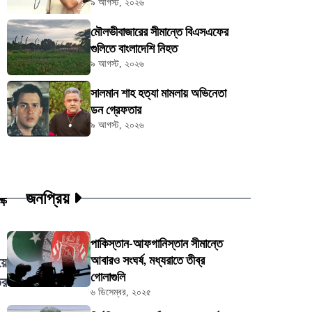
৯ আগস্ট, ২০২৬
মৌলভীবাজারের সীমান্তে বিএসএফের
গুলিতে বাংলাদেশি নিহত
৯ আগস্ট, ২০২৬
সালমান শাহ হত্যা মামলায় অভিনেতা
ডন গ্রেফতার
৯ আগস্ট, ২০২৬
জনপ্রিয়
ষে
পাকিস্তান-আফগানিস্তান সীমান্তে
আবারও সংঘর্ষ, মধ্যরাতে তীব্র
়ে
গোলাগুলি
ির
৬ ডিসেম্বর, ২০২৫