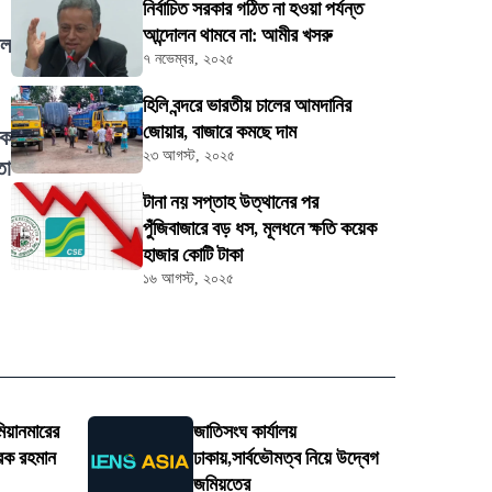
নির্বাচিত সরকার গঠিত না হওয়া পর্যন্ত
আন্দোলন থামবে না: আমীর খসরু
ফল
৭ নভেম্বর, ২০২৫
হিলি বন্দরে ভারতীয় চালের আমদানির
জোয়ার, বাজারে কমছে দাম
িক
২৩ আগস্ট, ২০২৫
তা
টানা নয় সপ্তাহ উত্থানের পর
পুঁজিবাজারে বড় ধস, মূলধনে ক্ষতি কয়েক
হাজার কোটি টাকা
১৬ আগস্ট, ২০২৫
মিয়ানমারের
জাতিসংঘ কার্যালয়
েক রহমান
ঢাকায়,সার্বভৌমত্ব নিয়ে উদ্বেগ
জমিয়তের