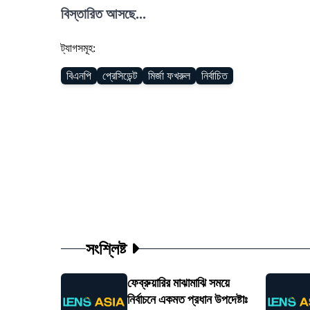
বিস্তারিত আসছে...
ট্যাগসমূহ:
বিএনপি
প্রেসিডেন্ট
মির্জা ফখরুল
নির্বাচিত
সংশ্লিষ্ট
ফেব্রুয়ারির মাঝামাঝি সময়ে
নির্বাচনে একমত প্রধান উপদেষ্টাঃ