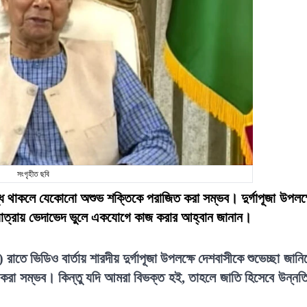
সংগৃহীত ছবি
বদ্ধ থাকলে যেকোনো অশুভ শক্তিকে পরাজিত করা সম্ভব। দুর্গাপূজা উপলক্
অগ্রযাত্রায় ভেদাভেদ ভুলে একযোগে কাজ করার আহ্বান জানান।
রাতে ভিডিও বার্তায় শারদীয় দুর্গাপূজা উপলক্ষে দেশবাসীকে শুভেচ্ছা জানিয
রা সম্ভব। কিন্তু যদি আমরা বিভক্ত হই, তাহলে জাতি হিসেবে উন্নত