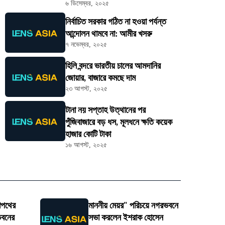
৬ ডিসেম্বর, ২০২৫
নির্বাচিত সরকার গঠিত না হওয়া পর্যন্ত
আন্দোলন থামবে না: আমীর খসরু
৭ নভেম্বর, ২০২৫
হিলি বন্দরে ভারতীয় চালের আমদানির
জোয়ার, বাজারে কমছে দাম
২৩ আগস্ট, ২০২৫
টানা নয় সপ্তাহ উত্থানের পর
পুঁজিবাজারে বড় ধস, মূলধনে ক্ষতি কয়েক
হাজার কোটি টাকা
১৬ আগস্ট, ২০২৫
শপথের
মাননীয় মেয়র" পরিচয়ে নগরভবনে
ভবনের
সভা করলেন ইশরাক হোসেন