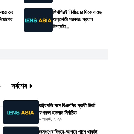
যালয়ে ৩২
শিগগিরই নির্বাচনের দিকে যাচ্ছে
নিয়োগের
অন্তর্বর্তী সরকার: প্রধান
উপদেষ্টা...
সর্বশেষ
ট
রাষ্ট্রপতি পদে বিএনপির প্রার্থী মির্জা
ফখরুল ইসলাম নির্বাচিত
৯ আগস্ট, ২০২৬
জনগণের বিপদে-আপদে পাশে থাকাই