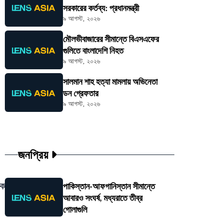
সরকারের কর্তব্য: প্রধানমন্ত্রী
৯ আগস্ট, ২০২৬
মৌলভীবাজারের সীমান্তে বিএসএফের
গুলিতে বাংলাদেশি নিহত
৯ আগস্ট, ২০২৬
সালমান শাহ হত্যা মামলায় অভিনেতা
ডন গ্রেফতার
৯ আগস্ট, ২০২৬
জনপ্রিয়
।
েক
পাকিস্তান-আফগানিস্তান সীমান্তে
আবারও সংঘর্ষ, মধ্যরাতে তীব্র
গোলাগুলি