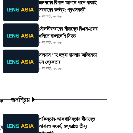
জনগণের বিপদে-আপদে পাশে থাকাই
সরকারের কর্তব্য: প্রধানমন্ত্রী
৯ আগস্ট, ২০২৬
মৌলভীবাজারের সীমান্তে বিএসএফের
গুলিতে বাংলাদেশি নিহত
৯ আগস্ট, ২০২৬
সালমান শাহ হত্যা মামলায় অভিনেতা
ডন গ্রেফতার
৯ আগস্ট, ২০২৬
জনপ্রিয়
েক
পাকিস্তান-আফগানিস্তান সীমান্তে
আবারও সংঘর্ষ, মধ্যরাতে তীব্র
যে