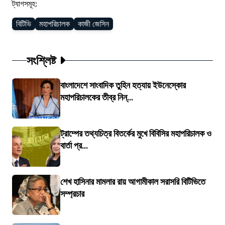
ট্যাগসমূহ:
বিটিভি
মহাপরিচালক
কাজী জেসিন
সংশ্লিষ্ট
বাংলাদেশে সাংবাদিক তুহিন হত্যায় ইউনেস্কোর
মহাপরিচালকের তীব্র নিন্...
ট্রাম্পের তথ্যচিত্র বিতর্কের মুখে বিবিসির মহাপরিচালক ও
বার্তা প্র...
শেখ হাসিনার মামলার রায় আগামীকাল সরাসরি বিটিভিতে
সম্প্রচার