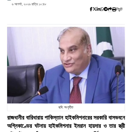
৬ আগস্ট, ২০২৬ রাত্রি ১০:৪৮
প্রিন্ট
ছবি: সংগৃহীত
রাজধানীর বারিধারায় পাকিস্তান হাইকমিশনারের সরকারি বাসভবনে
অগ্নিকাণ্ডের ঘটনায় হাইকমিশনার ইমরান হায়দার ও তার স্ত্রী