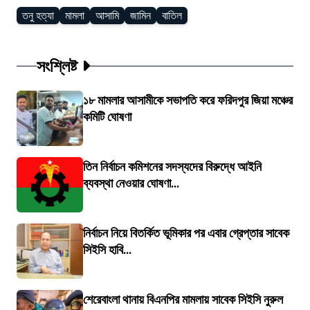
তনু হত্যা
মামলা
আসামি
জামিন
বাতিল
সংশ্লিষ্ট
১৮ মামলার আসামীকে সভাপতি করে ফরিদপুর জিয়া মঞ্চের
কমিটি ঘোষণা
তিন নির্বাচন কমিশনের সদস্যদের বিরুদ্ধে আইনি
ব্যবস্থা নেওয়ার ঘোষণা...
নির্বাচন নিয়ে বিতর্কিত ভূমিকার পর এবার গ্রেপ্তার সাবেক
সিইসি হাবি...
শেরেবাংলা থানায় বিএনপির মামলায় সাবেক সিইসি নুরুল