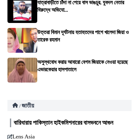
যাত্রাবাড়ীতে চাঁদা না পেয়ে বাস ভাঙচুর, যুবদল নেতার
বিরুদ্ধে অভিযো...
উত্তরা বিমান দূর্ঘটনায় হতাহতদের পাশে খালেদা জিয়া ও
তারেক রহমান
অসুস্থবোধ করায় আবারো বেগম জিয়াকে নেওয়া হয়েছে
এভারকেয়ার হাসপাতালে
জাতীয়
/
বারিধারায় পাকিস্তান হাইকমিশনারের বাসভবনে আগুন
Lens Asia