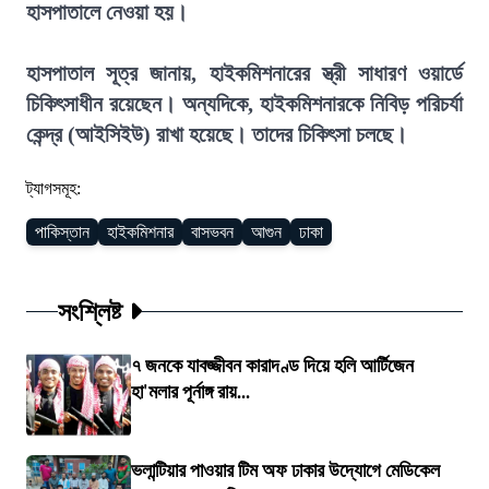
হাসপাতালে নেওয়া হয়।
হাসপাতাল সূত্র জানায়, হাইকমিশনারের স্ত্রী সাধারণ ওয়ার্ডে
চিকিৎসাধীন রয়েছেন। অন্যদিকে, হাইকমিশনারকে নিবিড় পরিচর্যা
কেন্দ্র (আইসিইউ) রাখা হয়েছে। তাদের চিকিৎসা চলছে।
ট্যাগসমূহ:
পাকিস্তান
হাইকমিশনার
বাসভবন
আগুন
ঢাকা
সংশ্লিষ্ট
৭ জনকে যাবজ্জীবন কারাদণ্ড দিয়ে হলি আর্টিজেন
হা'মলার পূর্নাঙ্গ রায়...
ভলান্টিয়ার পাওয়ার টিম অফ ঢাকার উদ্যোগে মেডিকেল