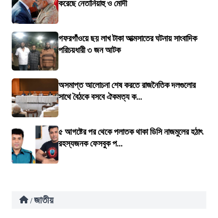
করেছে নেতানিয়াহু ও মোদী
গফরগাঁওয়ে ছয় লাখ টাকা আত্মসাতের ঘটনায় সাংবাদিক
পরিচয়ধারী ৩ জন আটক
অসমাপ্ত আলোচনা শেষ করতে রাজনৈতিক দলগুলোর
সাথে বৈঠকে বসবে ঐকমত্য ক...
৫ আগষ্টের পর থেকে পলাতক থাকা ডিসি নাজমুলের হঠাৎ
রহস্যজনক ফেসবুক প...
জাতীয়
/