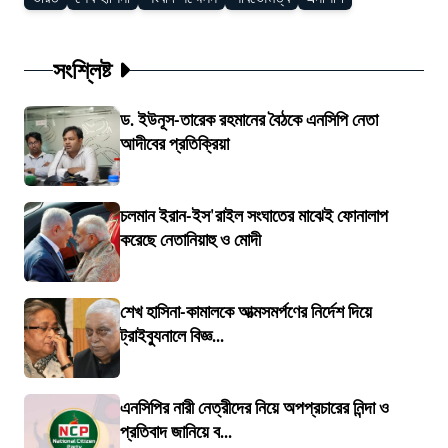
সংশ্লিষ্ট
ড. ইউনূস-তারেক রহমানের বৈঠকে এনসিপি নেতা
আদীবের প্রতিক্রিয়া
চলমান ইরান-ইস'রাইল সংঘাতের মাঝেই ফোনালাপ
করেছে নেতানিয়াহু ও মোদী
শেখ হাসিনা-কামালকে আত্মসমর্পণের নির্দেশ দিয়ে
ট্রাইব্যুনালে বিজ্ঞ...
এনসিপির নারী নেত্রীদের নিয়ে অপপ্রচারের নিন্দা ও
প্রতিবাদ জানিয়ে ব...