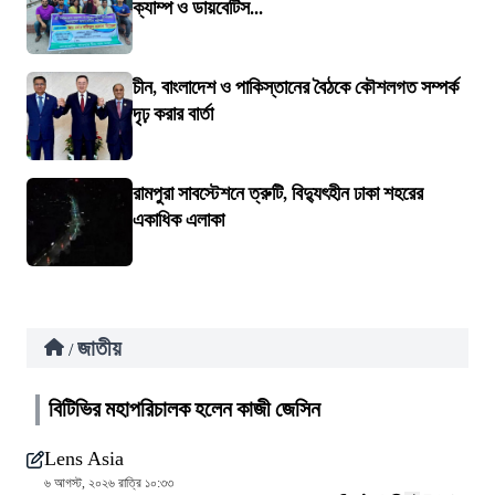
ক্যাম্প ও ডায়বেটিস...
চীন, বাংলাদেশ ও পাকিস্তানের বৈঠকে কৌশলগত সম্পর্ক
দৃঢ় করার বার্তা
রামপুরা সাবস্টেশনে ত্রুটি, বিদ্যুৎহীন ঢাকা শহরের
একাধিক এলাকা
জাতীয়
/
বিটিভির মহাপরিচালক হলেন কাজী জেসিন
Lens Asia
৬ আগস্ট, ২০২৬ রাত্রি ১০:৩৩