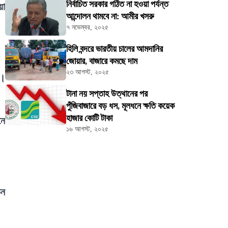
নির্বাচিত সরকার গঠিত না হওয়া পর্যন্ত
য়া
আন্দোলন থামবে না: আমীর খসরু
৭ নভেম্বর, ২০২৫
হিলি বন্দরে ভারতীয় চালের আমদানির
জোয়ার, বাজারে কমছে দাম
২৩ আগস্ট, ২০২৫
য়।
টানা নয় সপ্তাহ উত্থানের পর
পুঁজিবাজারে বড় ধস, মূলধনে ক্ষতি কয়েক
হাজার কোটি টাকা
নে
১৬ আগস্ট, ২০২৫
চন