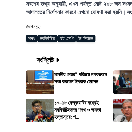
সবশেষ তথ্য অনুযায়ী, এখন পর্যন্ত মোট ২৯৮ জন সংসদ
আদালতের নির্দেশনার কারণে এখনো ঘোষণা করা হয়নি। সংশ্
ট্যাগসমূহ:
শপথ
নবনির্বাচিত
দুই এমপি
উপনির্বাচন
সংশ্লিষ্ট
মাননীয় মেয়র" পরিচয়ে নগরভবনে
সভা করলেন ইশরাক হোসেন
১৭–১৮ ফেব্রুয়ারির মধ্যেই
নবনির্বাচিতদের শপথ ও ক্ষমতা
হস্তান্তর: প...