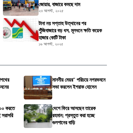
জোয়ার, বাজারে কমছে দাম
২৩ আগস্ট, ২০২৫
টানা নয় সপ্তাহ উত্থানের পর
পুঁজিবাজারে বড় ধস, মূলধনে ক্ষতি কয়েক
হাজার কোটি টাকা
১৬ আগস্ট, ২০২৫
শপথের
মাননীয় মেয়র" পরিচয়ে নগরভবনে
ভবনের
সভা করলেন ইশরাক হোসেন
১০০ করতে
দেশে ফিরে আসছেন তারেক
 সরাসরি
রহমান; প্রস্তুত করা হচ্ছে
গুলশানের বাড়ি