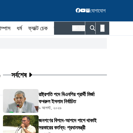
যোগাযোগ
াম্পাস
ধর্ম
ফ্যাক্ট চেক
কর্মকর্তা
ENG
সর্বশেষ
ট
রাষ্ট্রপতি পদে বিএনপির প্রার্থী মির্জা
ফখরুল ইসলাম নির্বাচিত
৯ আগস্ট, ২০২৬
জনগণের বিপদে-আপদে পাশে থাকাই
সরকারের কর্তব্য: প্রধানমন্ত্রী