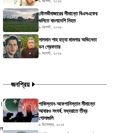
৯ আগস্ট, ২০২৬
মৌলভীবাজারের সীমান্তে বিএসএফের
গুলিতে বাংলাদেশি নিহত
৯ আগস্ট, ২০২৬
সালমান শাহ হত্যা মামলায় অভিনেতা
ডন গ্রেফতার
৯ আগস্ট, ২০২৬
জনপ্রিয়
ন।
পাকিস্তান-আফগানিস্তান সীমান্তে
আবারও সংঘর্ষ, মধ্যরাতে তীব্র
গোলাগুলি
৬ ডিসেম্বর, ২০২৫
িন