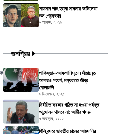
সালমান শাহ হত্যা মামলায় অভিনেতা
ডন গ্রেফতার
৯ আগস্ট, ২০২৬
জনপ্রিয়
।
েক
পাকিস্তান-আফগানিস্তান সীমান্তে
আবারও সংঘর্ষ, মধ্যরাতে তীব্র
গোলাগুলি
৬ ডিসেম্বর, ২০২৫
নির্বাচিত সরকার গঠিত না হওয়া পর্যন্ত
আন্দোলন থামবে না: আমীর খসরু
৭ নভেম্বর, ২০২৫
হিলি বন্দরে ভারতীয় চালের আমদানির