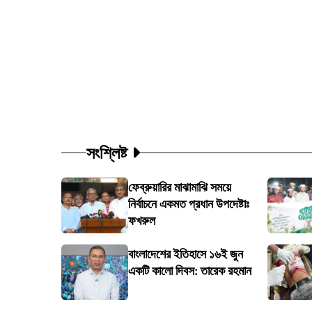
সংশ্লিষ্ট
ফেব্রুয়ারির মাঝামাঝি সময়ে
নির্বাচনে একমত প্রধান উপদেষ্টাঃ
ফখরুল
বাংলাদেশের ইতিহাসে ১৬ই জুন
একটি কালো দিবস: তারেক রহমান