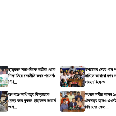
ছাত্রদল সভাপতিকে অতীত থেকে
ইশরাকের মেয়র পদে 
শিক্ষা নিয়ে রাজনীতি করার পরামর্শঃ
দাবিতে আবারো নগর 
শিবি...
সামনে বিক্ষোভ
রূপগঞ্জে আধিপত্য বিস্তারকে
সংসদে নারীর আসন 
কেন্দ্র করে যুবদল-ছাত্রদল সংঘর্ষে
ঐকমত্য হলেও এখনই
গুলি...
নির্বাচনের ক্ষেত...