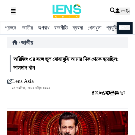
লগইন
প্রচ্ছদ
জাতীয়
অপরাধ
রাজনীতি
ব্যবসা
খেলাধুলা
প্রযুক্তি
বিশ্ব
ENG
জাতীয়
/
অরিজিৎ এর সঙ্গে ভুল বোঝাবুঝি আমার দিক থেকে হয়েছিল:
সালমান খান
Lens Asia
১৪ অক্টোবর, ২০২৫ রাত্রি ০৯:১২
প্রিন্ট