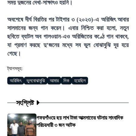
সময় দুজনের দেখা-সাক্ষাৎও হয়নি।
অবশেষে দীর্ঘ বিরতির পর টাইগার ৩ (২০২৩)-এ অরিজিৎ আবার
সালমানের জন্য গান করেন। এবার নিশ্চিত করা হলো, নতুন
ছবিতে ব্যাটল অব গালওয়ান-এও অরিজিতের কণ্ঠে গান থাকবে,
যা প্রমাণ করছে দু’জনের মধ্যে সব ভুল বোঝাবুঝি দূর হয়ে
গেছে।
ট্যাগসমূহ:
অরিজিৎ
ভুলবোঝাবুঝি
আমার
দিক
হয়েছিল
সংশ্লিষ্ট
গফরগাঁওয়ে ছয় লাখ টাকা আত্মসাতের ঘটনায় সাংবাদিক
পরিচয়ধারী ৩ জন আটক