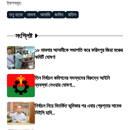
ট্যাগসমূহ:
তনু হত্যা
মামলা
আসামি
জামিন
বাতিল
সংশ্লিষ্ট
১৮ মামলার আসামীকে সভাপতি করে ফরিদপুর জিয়া মঞ্চের
কমিটি ঘোষণা
তিন নির্বাচন কমিশনের সদস্যদের বিরুদ্ধে আইনি
ব্যবস্থা নেওয়ার ঘোষণা...
নির্বাচন নিয়ে বিতর্কিত ভূমিকার পর এবার গ্রেপ্তার সাবেক
সিইসি হাবি...