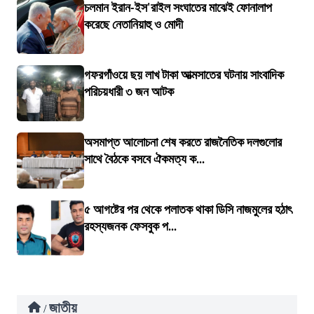
চলমান ইরান-ইস'রাইল সংঘাতের মাঝেই ফোনালাপ
করেছে নেতানিয়াহু ও মোদী
গফরগাঁওয়ে ছয় লাখ টাকা আত্মসাতের ঘটনায় সাংবাদিক
পরিচয়ধারী ৩ জন আটক
অসমাপ্ত আলোচনা শেষ করতে রাজনৈতিক দলগুলোর
সাথে বৈঠকে বসবে ঐকমত্য ক...
৫ আগষ্টের পর থেকে পলাতক থাকা ডিসি নাজমুলের হঠাৎ
রহস্যজনক ফেসবুক প...
জাতীয়
/