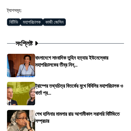
ট্যাগসমূহ:
বিটিভি
মহাপরিচালক
কাজী জেসিন
সংশ্লিষ্ট
বাংলাদেশে সাংবাদিক তুহিন হত্যায় ইউনেস্কোর
মহাপরিচালকের তীব্র নিন্...
ট্রাম্পের তথ্যচিত্র বিতর্কের মুখে বিবিসির মহাপরিচালক ও
বার্তা প্র...
শেখ হাসিনার মামলার রায় আগামীকাল সরাসরি বিটিভিতে
সম্প্রচার