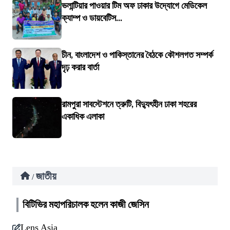
ভলান্টিয়ার পাওয়ার টিম অফ ঢাকার উদ্যোগে মেডিকেল
ক্যাম্প ও ডায়বেটিস...
চীন, বাংলাদেশ ও পাকিস্তানের বৈঠকে কৌশলগত সম্পর্ক
দৃঢ় করার বার্তা
রামপুরা সাবস্টেশনে ত্রুটি, বিদ্যুৎহীন ঢাকা শহরের
একাধিক এলাকা
জাতীয়
/
বিটিভির মহাপরিচালক হলেন কাজী জেসিন
Lens Asia