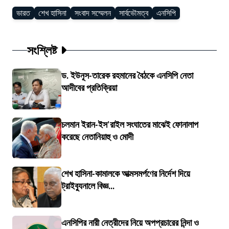
ভারত
শেখ হাসিনা
সংবাদ সম্মেলন
সার্বভৌমত্ব
এনসিপি
সংশ্লিষ্ট
ড. ইউনূস-তারেক রহমানের বৈঠকে এনসিপি নেতা
আদীবের প্রতিক্রিয়া
চলমান ইরান-ইস'রাইল সংঘাতের মাঝেই ফোনালাপ
করেছে নেতানিয়াহু ও মোদী
শেখ হাসিনা-কামালকে আত্মসমর্পণের নির্দেশ দিয়ে
ট্রাইব্যুনালে বিজ্ঞ...
এনসিপির নারী নেত্রীদের নিয়ে অপপ্রচারের নিন্দা ও