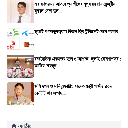
নারায়ণগঞ্জ-১ আসনে ত্যাগীদের মূল্যায়ন চায় কেন্দ্রীয়
যুবদল নেতা দুল...
জুলাই গণঅভ্যুত্থান দিবসে ফ্রি ইন্টারনেট দেবে সরকার
রাজনৈতিক ঐকমত্য হলে ৫ আগস্ট ‘জুলাই ঘোষণাপত্র’:
আসিফ মাহমুদ
জমি দখল ও মানি লন্ডারিং: সাবেক মন্ত্রী গাজীর ৪০০
কোটি টাকার সম্পদ...
জাতীয়
/