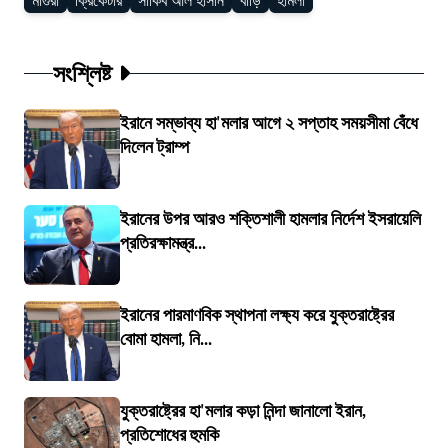
মাগুরা
ক্রিকেটার
সাকিব আল হাসান
বাড়ি
হামলা
সংশ্লিষ্ট
ইরানে সম্ভাব্য হা'মলার আগে ২ সপ্তাহ সময়সীমা বেঁধে
দিলেন ট্রাম্প
ইরানের উপর আরও শক্তিশালী হামলার নির্দেশ ইসরায়েলি
প্রতিরক্ষামন্ত্র...
ইরানের পারমাণবিক স্থাপনা লক্ষ্য করে যুক্তরাষ্ট্রের
বোমা হামলা, নি...
যুক্তরাষ্ট্রের হা'মলার কড়া নিন্দা জানালো ইরান,
প্রতিশোধের হুমকি