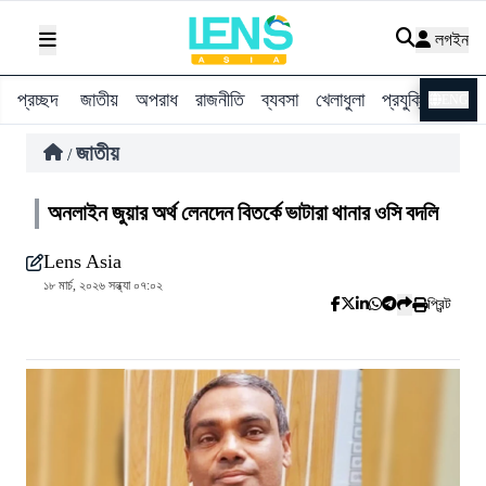
লগইন
প্রচ্ছদ
জাতীয়
অপরাধ
রাজনীতি
ব্যবসা
খেলাধুলা
প্রযুক্তি
বিশ্ব
ENG
জাতীয়
/
অনলাইন জুয়ার অর্থ লেনদেন বিতর্কে ভাটারা থানার ওসি বদলি
Lens Asia
১৮ মার্চ, ২০২৬ সন্ধ্যা ০৭:০২
প্রিন্ট