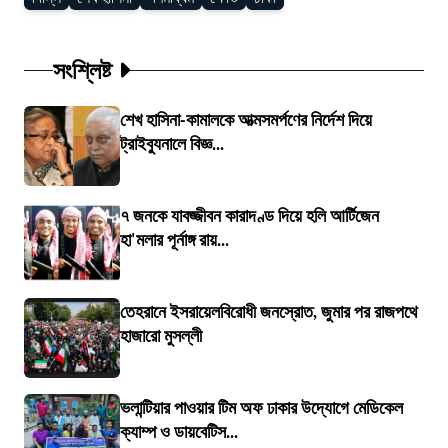
সংশ্লিষ্ট
শেখ হাসিনা-কামালকে আত্মসমর্পণের নির্দেশ দিয়ে
ট্রাইব্যুনালে বিজ্ঞ...
৭ জনকে যাবজ্জীবন কারাদণ্ড দিয়ে হলি আর্টিজেন
হা'মলার পূর্নাঙ্গ রায়...
তেহরানে ইসরায়েলবিরোধী জনস্রোত, জুমার পর রাজপথে
হাজারো মুসল্লী
ভলান্টিয়ার পাওয়ার টিম অফ ঢাকার উদ্যোগে মেডিকেল
ক্যাম্প ও ডায়বেটিস...