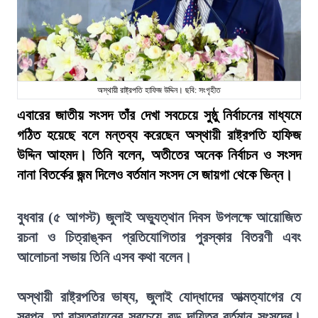
অস্থায়ী রাষ্ট্রপতি হাফিজ উদ্দিন। ছবি: সংগৃহীত
এবারের জাতীয় সংসদ তাঁর দেখা সবচেয়ে সুষ্ঠু নির্বাচনের মাধ্যমে
গঠিত হয়েছে বলে মন্তব্য করেছেন অস্থায়ী রাষ্ট্রপতি হাফিজ
উদ্দিন আহমদ। তিনি বলেন, অতীতের অনেক নির্বাচন ও সংসদ
নানা বিতর্কের জন্ম দিলেও বর্তমান সংসদ সে জায়গা থেকে ভিন্ন।
বুধবার (৫ আগস্ট) জুলাই অভ্যুত্থান দিবস উপলক্ষে আয়োজিত
রচনা ও চিত্রাঙ্কন প্রতিযোগিতার পুরস্কার বিতরণী এবং
আলোচনা সভায় তিনি এসব কথা বলেন।
অস্থায়ী রাষ্ট্রপতির ভাষ্য, জুলাই যোদ্ধাদের আত্মত্যাগের যে
স্বপ্ন, তা বাস্তবায়নের সবচেয়ে বড় দায়িত্ব বর্তমান সংসদের।