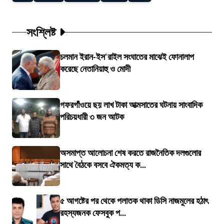
সংশ্লিষ্ট
চলমান ইরান-ইস'রাইল সংঘাতের মাঝেই ফোনালাপ
করেছে নেতানিয়াহু ও মোদী
গফরগাঁওয়ে ছয় লাখ টাকা আত্মসাতের ঘটনায় সাংবাদিক
পরিচয়ধারী ৩ জন আটক
অসমাপ্ত আলোচনা শেষ করতে রাজনৈতিক দলগুলোর
সাথে বৈঠকে বসবে ঐকমত্য ক...
৫ আগষ্টের পর থেকে পলাতক থাকা ডিসি নাজমুলের হঠাৎ
রহস্যজনক ফেসবুক প...