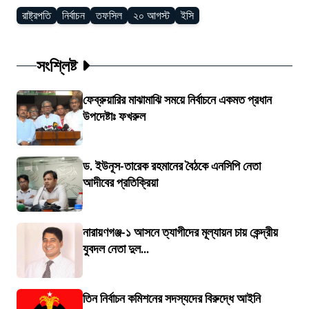
রাষ্ট্রপতি
নির্বাচন
তফসিল
২০ আগস্ট
ইসি
সংশ্লিষ্ট
ফেব্রুয়ারির মাঝামাঝি সময়ে নির্বাচনে একমত প্রধান
উপদেষ্টাঃ ফখরুল
ড. ইউনূস-তারেক রহমানের বৈঠকে এনসিপি নেতা
আদীবের প্রতিক্রিয়া
নারায়ণগঞ্জ-১ আসনে ত্যাগীদের মূল্যায়ন চায় কেন্দ্রীয়
যুবদল নেতা দুল...
তিন নির্বাচন কমিশনের সদস্যদের বিরুদ্ধে আইনি