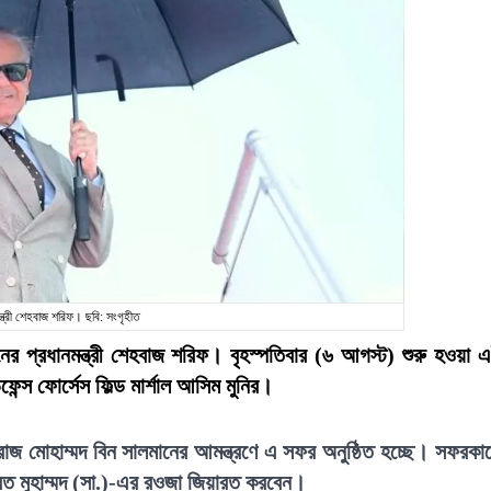
ন্ত্রী শেহবাজ শরিফ। ছবি: সংগৃহীত
র প্রধানমন্ত্রী শেহবাজ শরিফ। বৃহস্পতিবার (৬ আগস্ট) শুরু হওয়া 
ন্স ফোর্সেস ফিল্ড মার্শাল আসিম মুনির।
রাজ মোহাম্মদ বিন সালমানের আমন্ত্রণে এ সফর অনুষ্ঠিত হচ্ছে। সফরকা
জরত মুহাম্মদ (সা.)-এর রওজা জিয়ারত করবেন।