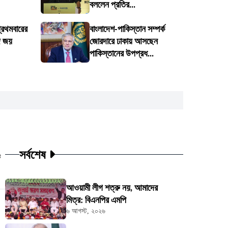
বললেন প্রতির...
্রথমবারের
বাংলাদেশ-পাকিস্তান সম্পর্ক
জ জয়
জোরদারে ঢাকায় আসছেন
পাকিস্তানের উপপ্রধ...
সর্বশেষ
ট
আওয়ামী লীগ শত্রু নয়, আমাদের
মিত্র: বিএনপির এমপি
৬ আগস্ট, ২০২৬