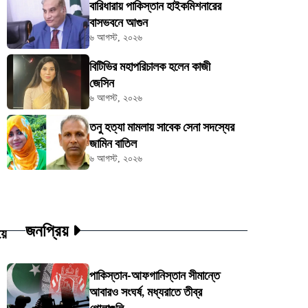
বারিধারায় পাকিস্তান হাইকমিশনারের
বাসভবনে আগুন
৬ আগস্ট, ২০২৬
বিটিভির মহাপরিচালক হলেন কাজী
জেসিন
৬ আগস্ট, ২০২৬
তনু হত্যা মামলায় সাবেক সেনা সদস্যের
জামিন বাতিল
৬ আগস্ট, ২০২৬
জনপ্রিয়
য়ে
পাকিস্তান-আফগানিস্তান সীমান্তে
আবারও সংঘর্ষ, মধ্যরাতে তীব্র