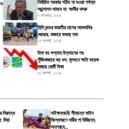
নির্বাচিত সরকার গঠিত না হওয়া পর্যন্ত
লক
আন্দোলন থামবে না: আমীর খসরু
৭ নভেম্বর, ২০২৫
হিলি বন্দরে ভারতীয় চালের আমদানির
জোয়ার, বাজারে কমছে দাম
।
২৩ আগস্ট, ২০২৫
টানা নয় সপ্তাহ উত্থানের পর
পুঁজিবাজারে বড় ধস, মূলধনে ক্ষতি কয়েক
হাজার কোটি টাকা
১৬ আগস্ট, ২০২৫
 বিরুদ্ধে
নাইক্ষ্যংছড়ি সীমান্তে মাইন
 মিয়া
বিস্ফোরণে নারীর পা বিচ্ছিন্ন,
অনুপ্রবে...