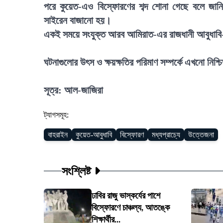
পরে কুয়েত-এও বিস্ফোরণের শব্দ শোনা গেছে বলে জান
সাইরেন বাজানো হয়।
একই সময়ে সংযুক্ত আরব আমিরাত-এর রাজধানী আবুধাবি
ঘটনাগুলোর উৎস ও ক্ষয়ক্ষতির পরিমাণ সম্পর্কে এখনো নিশ্
সূত্র: আল-জাজিরা
ট্যাগসমূহ:
বাহরাইন
কুয়েত-আবুধাবি
বিস্ফোরণ
মধ্যপ্রাচ্যে
উত্তেজনা
সংশ্লিষ্ট
ঢাবির রাজু ভাস্কর্যের পাশে
বিস্ফোরণে চাঞ্চল্য, আতঙ্কে
শিক্ষার্থীর...