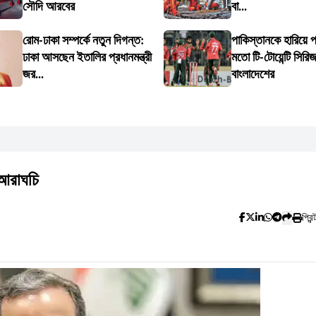
সৌদি আরবের
বা...
রোম-ঢাকা সম্পর্কে নতুন দিগন্ত:
পাকিস্তানকে হারিয়ে প
ঢাকা আসছেন ইতালির প্রধানমন্ত্রী
মতো টি-টোয়েন্টি সিরি
জর...
বাংলাদেশের
 আরাঘচি
প্রিন্