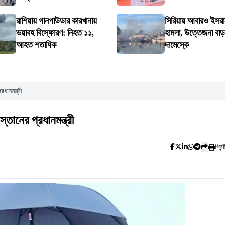
রাশিয়ায় গানপাউডার কারখানায়
সিরিয়ায় আবারও ইসরা
ভয়াবহ বিস্ফোরণ: নিহত ১১,
হামলা, উত্তেজনা বা
আহত শতাধিক
দামেস্কে
ানমন্ত্রী
ানের প্রধানমন্ত্রী
প্রিন্