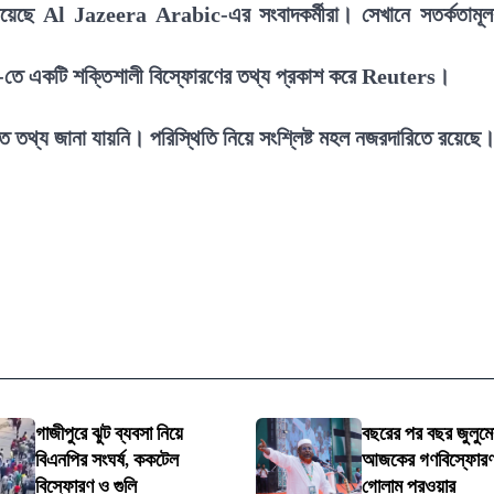
িয়েছে Al Jazeera Arabic-এর সংবাদকর্মীরা। সেখানে সতর্কতামূ
-তে একটি শক্তিশালী বিস্ফোরণের তথ্য প্রকাশ করে Reuters।
চিত তথ্য জানা যায়নি। পরিস্থিতি নিয়ে সংশ্লিষ্ট মহল নজরদারিতে রয়েছে
গাজীপুরে ঝুট ব্যবসা নিয়ে
বছরের পর বছর জুলুমের
বিএনপির সংঘর্ষ, ককটেল
আজকের গণবিস্ফোরণ:
বিস্ফোরণ ও গুলি
গোলাম পরওয়ার