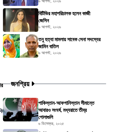
৬ আগস্ট, ২০২৬
বিটিভির মহাপরিচালক হলেন কাজী
জেসিন
৬ আগস্ট, ২০২৬
তনু হত্যা মামলায় সাবেক সেনা সদস্যের
জামিন বাতিল
৬ আগস্ট, ২০২৬
জনপ্রিয়
পর
পাকিস্তান-আফগানিস্তান সীমান্তে
আবারও সংঘর্ষ, মধ্যরাতে তীব্র
কি
গোলাগুলি
৬ ডিসেম্বর, ২০২৫