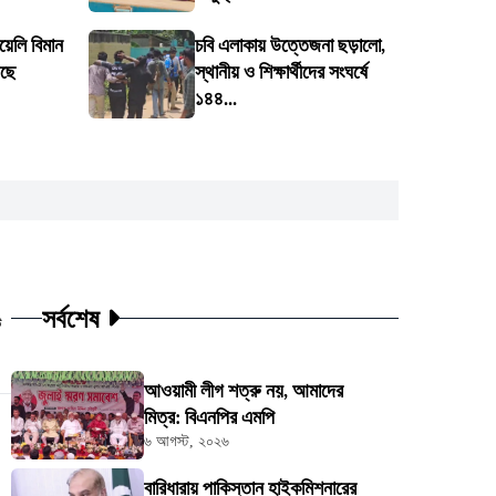
য়েলি বিমান
চবি এলাকায় উত্তেজনা ছড়ালো,
ড়ছে
স্থানীয় ও শিক্ষার্থীদের সংঘর্ষে
১৪৪...
সর্বশেষ
ট
আওয়ামী লীগ শত্রু নয়, আমাদের
মিত্র: বিএনপির এমপি
৬ আগস্ট, ২০২৬
বারিধারায় পাকিস্তান হাইকমিশনারের