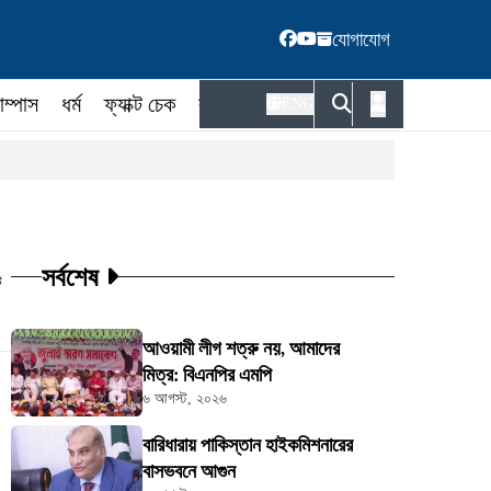
যোগাযোগ
াম্পাস
ধর্ম
ফ্যাক্ট চেক
কর্মকর্তা
ENG
সর্বশেষ
ট
আওয়ামী লীগ শত্রু নয়, আমাদের
মিত্র: বিএনপির এমপি
৬ আগস্ট, ২০২৬
বারিধারায় পাকিস্তান হাইকমিশনারের
বাসভবনে আগুন