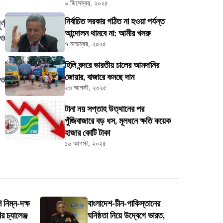
৬ ডিসেম্বর, ২০২৫
নির্বাচিত সরকার গঠিত না হওয়া পর্যন্ত
্ণ
আন্দোলন থামবে না: আমীর খসরু
রও
৭ নভেম্বর, ২০২৫
হিলি বন্দরে ভারতীয় চালের আমদানির
জোয়ার, বাজারে কমছে দাম
 ও
২৩ আগস্ট, ২০২৫
টানা নয় সপ্তাহ উত্থানের পর
পুঁজিবাজারে বড় ধস, মূলধনে ক্ষতি কয়েক
হাজার কোটি টাকা
১৬ আগস্ট, ২০২৫
নিম্ন-দক্ষ
বাংলাদেশ-চীন-পাকিস্তানের
 চ্যালেঞ্জ
ঘনিষ্ঠতা নিয়ে উদ্বেগে ভারত,