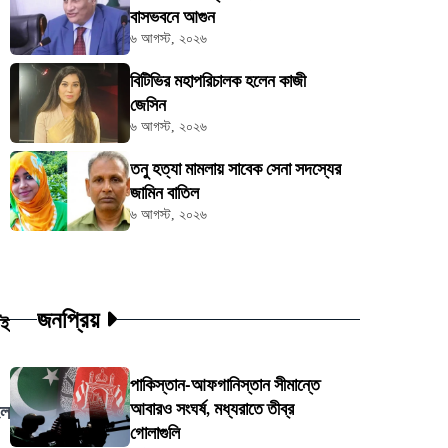
বাসভবনে আগুন
৬ আগস্ট, ২০২৬
বিটিভির মহাপরিচালক হলেন কাজী
জেসিন
৬ আগস্ট, ২০২৬
তনু হত্যা মামলায় সাবেক সেনা সদস্যের
জামিন বাতিল
৬ আগস্ট, ২০২৬
জনপ্রিয়
এই
পাকিস্তান-আফগানিস্তান সীমান্তে
আবারও সংঘর্ষ, মধ্যরাতে তীব্র
লে
গোলাগুলি