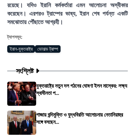
রয়েছে। যদিও ইরানি কর্মকর্তারা এমন আলোচনা অস্বীকার
করেছেন। এরপরও ট্রাম্পের ভাষ্য, ইরান শেষ পর্যন্ত একটি
সমঝোতায় পৌঁছাতে আগ্রহী।
ট্যাগসমূহ:
ইরান-যুক্তরাষ্ট্র
ডোনাল্ড ট্রাম্প
সংশ্লিষ্ট
যুক্তরাষ্ট্রে নতুন দল গঠনের ঘোষণা ইলন মাস্কের: লক্ষ্য
স্বাধীনতা প...
গাজায় বন্দিমুক্তি ও যুদ্ধবিরতি আলোচনায় নেতানিয়াহুর
সঙ্গে বসছেন...