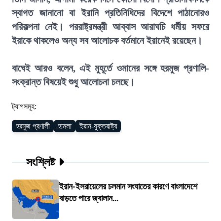
স্বাগত জানানো বা ইরানি প্রতিনিধিদের বিদেশে পাঠানোরও
পরিকল্পনা নেই। পররাষ্ট্রমন্ত্রী আব্বাস আরাঘচি ধর্মীয় সফরে
ইরাকে থাকলেও অন্য সব আলোচক বর্তমানে ইরানেই রয়েছেন।
বাঘেই আরও বলেন, এই মুহূর্তে ওমানের সঙ্গে হরমুজ প্রণালি-
সংক্রান্ত বিষয়েই শুধু আলোচনা চলছে।
ট্যাগসমূহ:
হরমুজ প্রণালী
হামলা
ইরান-যুক্তরাষ্ট্র
সংশ্লিষ্ট
ইরান-ইসরায়েলের চলমান সংঘাতের কারণে বাংলাদেশে
বাড়তে পারে জ্বালান...