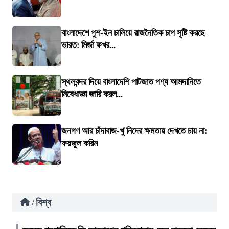
বাংলাদেশে পুশ-ইন চালিয়ে রাজনৈতিক চাপ সৃষ্টি করছে
ভারত: মির্জা ফখর...
স্থলবন্দর দিয়ে বাংলাদেশি পাটজাত পণ্য আমদানিতে
নিষেধাজ্ঞা জারি করল...
জনগণ আর চাঁদাবাজ-খু'নিদের ক্ষমতায় দেখতে চায় না:
ফয়জুল করিম
বিশ্ব
/