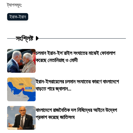
ট্যাগসমূহ:
ইরাক-ইরান
সংশ্লিষ্ট
চলমান ইরান-ইস'রাইল সংঘাতের মাঝেই ফোনালাপ
করেছে নেতানিয়াহু ও মোদী
ইরান-ইসরায়েলের চলমান সংঘাতের কারণে বাংলাদেশে
বাড়তে পারে জ্বালান...
বাংলাদেশে রাজনৈতিক দল নিষিদ্ধের আইনে উদ্বেগ
প্রকাশ করেছে জাতিসংঘ