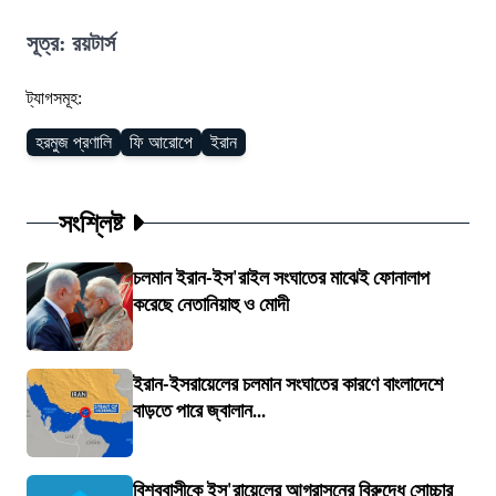
সূত্র: রয়টার্স
ট্যাগসমূহ:
হরমুজ প্রণালি
ফি আরোপে
ইরান
সংশ্লিষ্ট
চলমান ইরান-ইস'রাইল সংঘাতের মাঝেই ফোনালাপ
করেছে নেতানিয়াহু ও মোদী
ইরান-ইসরায়েলের চলমান সংঘাতের কারণে বাংলাদেশে
বাড়তে পারে জ্বালান...
বিশ্ববাসীকে ইস'রায়েলের আগ্রাসনের বিরুদ্ধে সোচ্চার