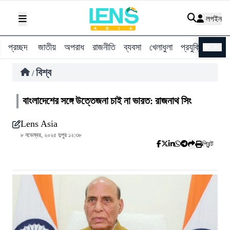
লগইন
প্রচ্ছদ
জাতীয়
অপরাধ
রাজনীতি
ব্যবসা
খেলাধুলা
প্রযুক্তি
বিশ্ব
ENG
বিশ্ব
/
বাংলাদেশের সঙ্গে উত্তেজনা চাই না ভারত: রাজনাথ সিং
Lens Asia
৮ নভেম্বর, ২০২৫ দুপুর ১২:৩৮
প্রিন্ট