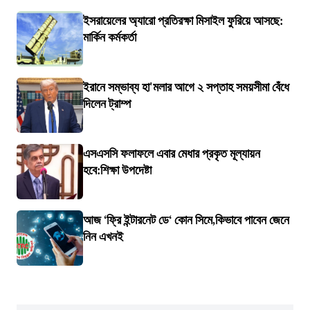
ইসরায়েলের অ্যারো প্রতিরক্ষা মিসাইল ফুরিয়ে আসছে:
মার্কিন কর্মকর্তা
ইরানে সম্ভাব্য হা'মলার আগে ২ সপ্তাহ সময়সীমা বেঁধে
দিলেন ট্রাম্প
এসএসসি ফলাফলে এবার মেধার প্রকৃত মূল্যায়ন
হবে:শিক্ষা উপদেষ্টা
আজ ‘ফ্রি ইন্টারনেট ডে‘ কোন সিমে,কিভাবে পাবেন জেনে
নিন এখনই