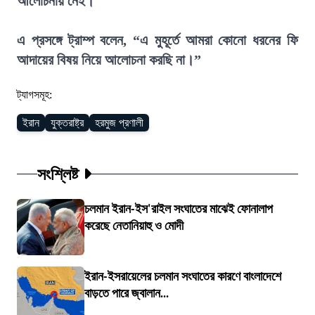
আলোচনায় নেই।
এ প্রসঙ্গে ট্রাম্প বলেন, “এ মুহূর্তে আমরা কোনো ধরনের ফি
আদায়ের বিষয় নিয়ে আলোচনা করছি না।”
ট্যাগসমূহ:
ইরান
যুক্তরাষ্ট্র
হরমুজ প্রণালী
সংশ্লিষ্ট
চলমান ইরান-ইস'রাইল সংঘাতের মাঝেই ফোনালাপ
করেছে নেতানিয়াহু ও মোদী
ইরান-ইসরায়েলের চলমান সংঘাতের কারণে বাংলাদেশে
বাড়তে পারে জ্বালান...