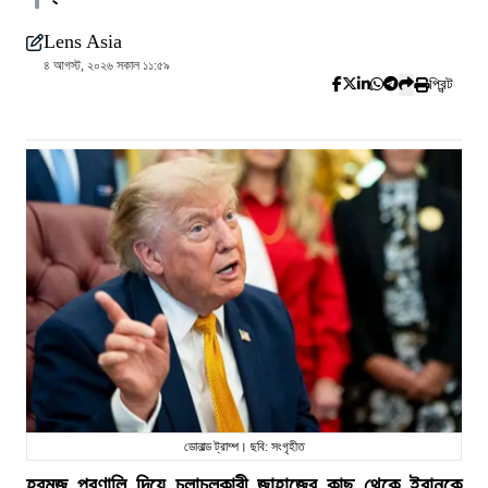
Lens Asia
৪ আগস্ট, ২০২৬ সকাল ১১:৫৯
প্রিন্ট
ডোনাল্ড ট্রাম্প। ছবি: সংগৃহীত
হরমুজ প্রণালি দিয়ে চলাচলকারী জাহাজের কাছ থেকে ইরানকে