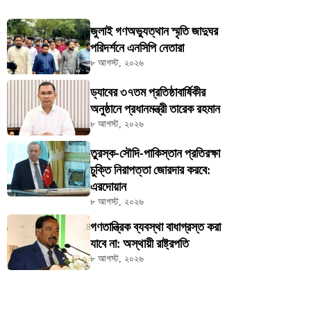
জুলাই গণঅভ্যুত্থান স্মৃতি জাদুঘর
পরিদর্শনে এনসিপি নেতারা
৮ আগস্ট, ২০২৬
ড্যাবের ৩৭তম প্রতিষ্ঠাবার্ষিকীর
অনুষ্ঠানে প্রধানমন্ত্রী তারেক রহমান
৮ আগস্ট, ২০২৬
তুরস্ক-সৌদি-পাকিস্তান প্রতিরক্ষা
চুক্তি নিরাপত্তা জোরদার করবে:
এরদোয়ান
৮ আগস্ট, ২০২৬
গণতান্ত্রিক ব্যবস্থা বাধাগ্রস্ত করা
যাবে না: অস্থায়ী রাষ্ট্রপতি
৮ আগস্ট, ২০২৬