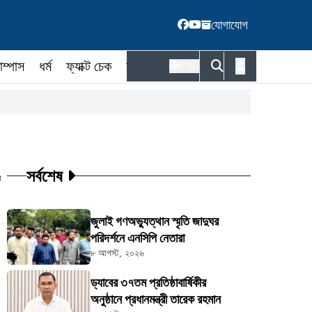
যোগাযোগ
াম্পাস
ধর্ম
ফ্যাক্ট চেক
কর্মকর্তা
ENG
সর্বশেষ
ট
জুলাই গণঅভ্যুত্থান স্মৃতি জাদুঘর
পরিদর্শনে এনসিপি নেতারা
৮ আগস্ট, ২০২৬
ড্যাবের ৩৭তম প্রতিষ্ঠাবার্ষিকীর
অনুষ্ঠানে প্রধানমন্ত্রী তারেক রহমান