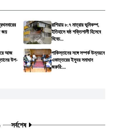
্রথমবারের
রাশিয়ায় ৮.৭ মাত্রার ভূমিকম্প,
জ জয়
ইতিহাসে ষষ্ঠ শক্তিশালী হিসেবে
বিবেচ...
সফরে আজ
পাকিস্তানের সঙ্গে সম্পর্ক উন্নয়নে
্তানের উপ-
একাত্তরের ইস্যুর সমাধান
জরুরি:...
সর্বশেষ
ট