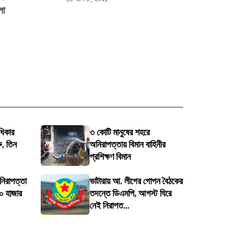
লা
ধিকার
৩ কোটি মানুষের শহরে
ু, তিন
অনিরাপত্তায় বিমান বাহিনীর
প্রশিক্ষণ বিমান
 নিরাপত্তা
ভাটারায় আ. লীগের গোপন বৈঠকের
৬০ হাজার
তদন্তে ডিএমপি, আগস্ট ঘিরে
নেই নিরাপত...