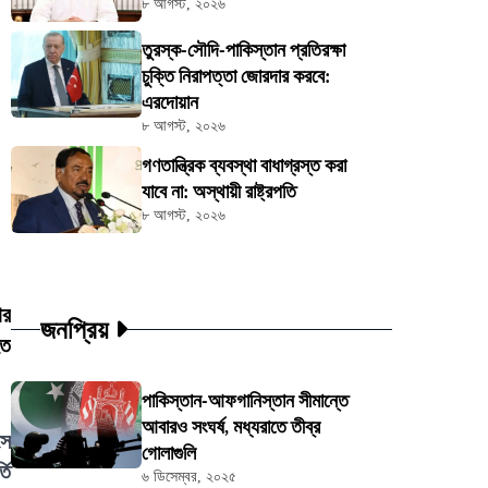
৮ আগস্ট, ২০২৬
তুরস্ক-সৌদি-পাকিস্তান প্রতিরক্ষা
চুক্তি নিরাপত্তা জোরদার করবে:
এরদোয়ান
৮ আগস্ট, ২০২৬
গণতান্ত্রিক ব্যবস্থা বাধাগ্রস্ত করা
যাবে না: অস্থায়ী রাষ্ট্রপতি
৮ আগস্ট, ২০২৬
ার
জনপ্রিয়
হত
পাকিস্তান-আফগানিস্তান সীমান্তে
আবারও সংঘর্ষ, মধ্যরাতে তীব্র
সে
গোলাগুলি
তি
৬ ডিসেম্বর, ২০২৫