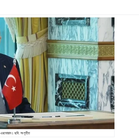
এরদোয়ান। ছবি: সংগৃহীত