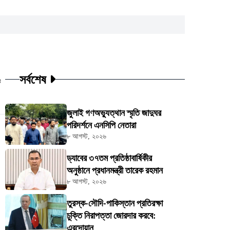
সর্বশেষ
ট
জুলাই গণঅভ্যুত্থান স্মৃতি জাদুঘর
পরিদর্শনে এনসিপি নেতারা
৮ আগস্ট, ২০২৬
ড্যাবের ৩৭তম প্রতিষ্ঠাবার্ষিকীর
অনুষ্ঠানে প্রধানমন্ত্রী তারেক রহমান
৮ আগস্ট, ২০২৬
তুরস্ক-সৌদি-পাকিস্তান প্রতিরক্ষা
চুক্তি নিরাপত্তা জোরদার করবে:
এরদোয়ান