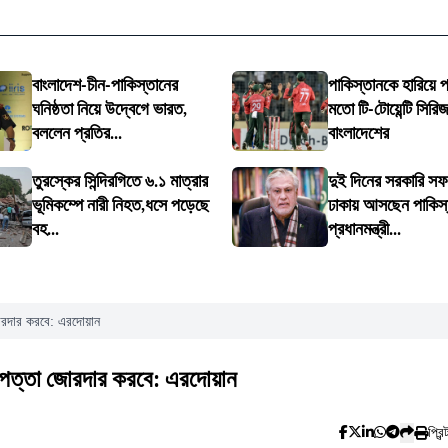
বাংলাদেশ-চীন-পাকিস্তানের
পাকিস্তানকে হারিয়ে প
ঘনিষ্ঠতা নিয়ে উদ্বেগে ভারত,
মতো টি-টোয়েন্টি সিরি
বললেন প্রতির...
বাংলাদেশের
তুরস্কের সিন্দিরগিতে ৬.১ মাত্রার
দুই দিনের সরকারি 
ভূমিকম্পে নারী নিহত,ধসে পড়েছে
ঢাকায় আসছেন পাকিস
বহ...
প্রধানমন্ত্রী...
 জোরদার করবে: এরদোয়ান
িরাপত্তা জোরদার করবে: এরদোয়ান
প্রিন্