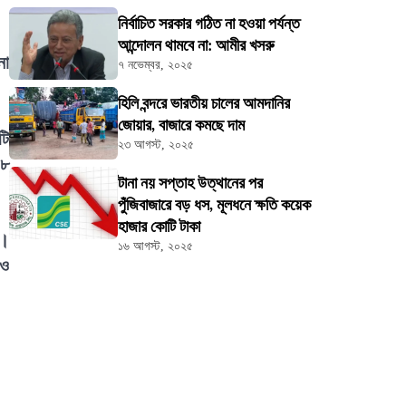
নির্বাচিত সরকার গঠিত না হওয়া পর্যন্ত
আন্দোলন থামবে না: আমীর খসরু
নো
৭ নভেম্বর, ২০২৫
হিলি বন্দরে ভারতীয় চালের আমদানির
জোয়ার, বাজারে কমছে দাম
টি
২৩ আগস্ট, ২০২৫
৫৮
টানা নয় সপ্তাহ উত্থানের পর
পুঁজিবাজারে বড় ধস, মূলধনে ক্ষতি কয়েক
হাজার কোটি টাকা
য়।
১৬ আগস্ট, ২০২৫
 ও