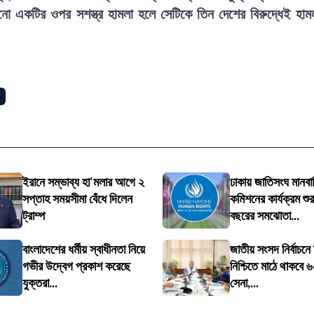
কোনো একটির ওপর সশস্ত্র হামলা হলে সেটিকে তিন দেশের বিরুদ্ধেই হাম
ইরানে সম্ভাব্য হা'মলার আগে ২
ঢাকায় জাতিসংঘ মানবা
সপ্তাহ সময়সীমা বেঁধে দিলেন
কমিশনের কার্যক্রম শুর
ট্রাম্প
বছরের সমঝোতা...
বাংলাদেশের ধর্মীয় স্বাধীনতা নিয়ে
জাতীয় সংসদ নির্বাচনে
গভীর উদ্বেগ প্রকাশ করেছে
নিশ্চিতে মাঠে থাকবে 
যুক্তরা...
সেনা,...