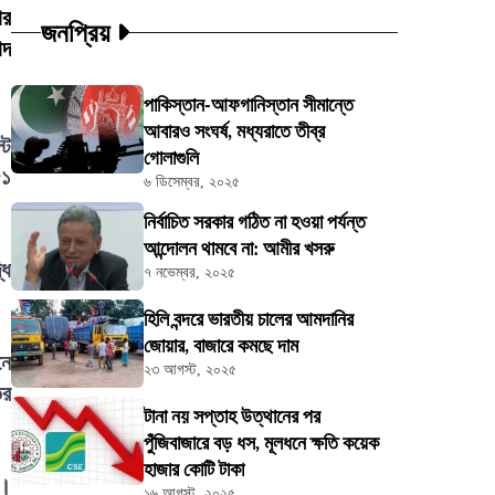
ার
জনপ্রিয়
াদ
পাকিস্তান-আফগানিস্তান সীমান্তে
আবারও সংঘর্ষ, মধ্যরাতে তীব্র
টে
গোলাগুলি
৫১
৬ ডিসেম্বর, ২০২৫
নির্বাচিত সরকার গঠিত না হওয়া পর্যন্ত
আন্দোলন থামবে না: আমীর খসরু
ধি
৭ নভেম্বর, ২০২৫
হিলি বন্দরে ভারতীয় চালের আমদানির
জোয়ার, বাজারে কমছে দাম
নে
২৩ আগস্ট, ২০২৫
ির
টানা নয় সপ্তাহ উত্থানের পর
পুঁজিবাজারে বড় ধস, মূলধনে ক্ষতি কয়েক
হাজার কোটি টাকা
য়।
১৬ আগস্ট, ২০২৫