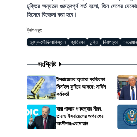
চুক্তির অন্যতম গুরুত্বপূর্ণ শর্ত হলো, তিন দেশের যে
হিসেবে বিবেচনা করা হবে।
ট্যাগসমূহ:
তুরস্ক-সৌদি-পাকিস্তান
প্রতিরক্ষা
চুক্তি
নিরাপত্তা
এরদোয়ান
সংশ্লিষ্ট
ইসরায়েলের অ্যারো প্রতিরক্ষা
মিসাইল ফুরিয়ে আসছে: মার্কিন
কর্মকর্তা
যারা গাজায় গণহত্যায় নীরব,
তারাও ইসরায়েলের অপরাধের
অংশীদার:এরদোয়ান