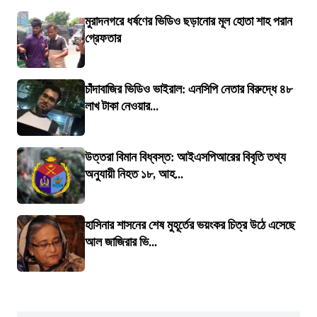
মুরাদনগরে ধর্ষণের ভিডিও ছড়ানোর মূল হোতা শাহ পরান
গ্রেফতার
চাঁদাবাজির ভিডিও ভাইরাল: এনসিপি নেতার বিরুদ্ধে ৪৮
লাখ টাকা নেওয়ার...
উত্তরা বিমান বিধ্বস্ত: আইএসপিআরের বিবৃতি তথ্য
অনুযায়ী নিহত ১৮, আহ...
হাসিনার শাসনের শেষ মুহূর্তের ভয়ংকর চিত্র উঠে এসেছে
আল জাজিরার ভি...