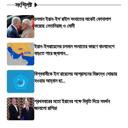
সংশ্লিষ্ট
চলমান ইরান-ইস'রাইল সংঘাতের মাঝেই ফোনালাপ
করেছে নেতানিয়াহু ও মোদী
ইরান-ইসরায়েলের চলমান সংঘাতের কারণে বাংলাদেশে
বাড়তে পারে জ্বালান...
বিশ্ববাসীকে ইস'রায়েলের আগ্রাসনের বিরুদ্ধে সোচ্চার
হওয়ার আহ্বান ছা...
প্রথমবারের মতো ইরানের পক্ষে বিবৃতি দিয়ে সমর্থন
জানালো রাশিয়া