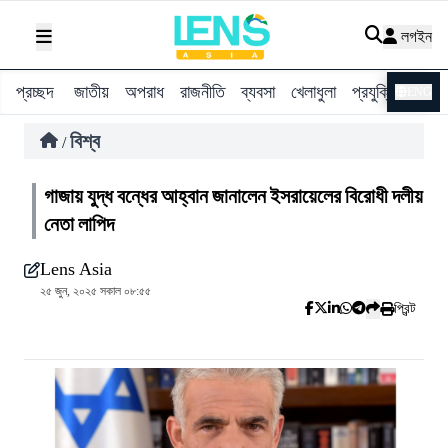
লগইন
প্রচ্ছদ
জাতীয়
অপরাধ
রাজনীতি
ব্যবসা
খেলাধুলা
প্রযুক্তি
বিশ্ব
ENG
বিশ্ব
/
গাজায় যুদ্ধ বন্ধের আহ্বান জানালেন ইসরায়েলের বিরোধী দলীয়
নেতা লাপিদ
Lens Asia
২৫ জুন, ২০২৫ সকাল ০৮:৫৫
প্রিন্ট