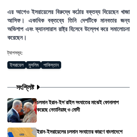
এর আগেও ইসরায়েলের বিরুদ্ধে কঠোর বক্তব্য দিয়েছেন খাজা
আসিফ। একাধিক বক্তব্যে তিনি দেশটিকে মানবতার জন্য
অভিশাপ এবং ক্যানসারাস রাষ্ট্র হিসেবে উল্লেখ করে সমালোচনা
করেছেন।
ট্যাগসমূহ:
ইসরায়েল
মুসলিম
পাকিস্তান
সংশ্লিষ্ট
চলমান ইরান-ইস'রাইল সংঘাতের মাঝেই ফোনালাপ
করেছে নেতানিয়াহু ও মোদী
ইরান-ইসরায়েলের চলমান সংঘাতের কারণে বাংলাদেশে