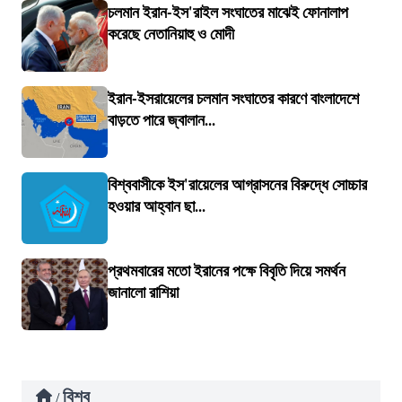
চলমান ইরান-ইস'রাইল সংঘাতের মাঝেই ফোনালাপ
করেছে নেতানিয়াহু ও মোদী
ইরান-ইসরায়েলের চলমান সংঘাতের কারণে বাংলাদেশে
বাড়তে পারে জ্বালান...
বিশ্ববাসীকে ইস'রায়েলের আগ্রাসনের বিরুদ্ধে সোচ্চার
হওয়ার আহ্বান ছা...
প্রথমবারের মতো ইরানের পক্ষে বিবৃতি দিয়ে সমর্থন
জানালো রাশিয়া
বিশ্ব
/