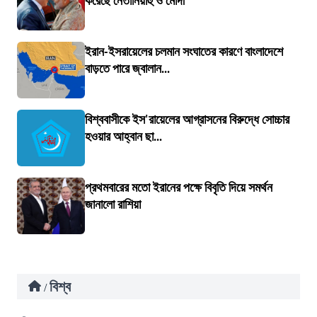
করেছে নেতানিয়াহু ও মোদী
ইরান-ইসরায়েলের চলমান সংঘাতের কারণে বাংলাদেশে
বাড়তে পারে জ্বালান...
বিশ্ববাসীকে ইস'রায়েলের আগ্রাসনের বিরুদ্ধে সোচ্চার
হওয়ার আহ্বান ছা...
প্রথমবারের মতো ইরানের পক্ষে বিবৃতি দিয়ে সমর্থন
জানালো রাশিয়া
বিশ্ব
/