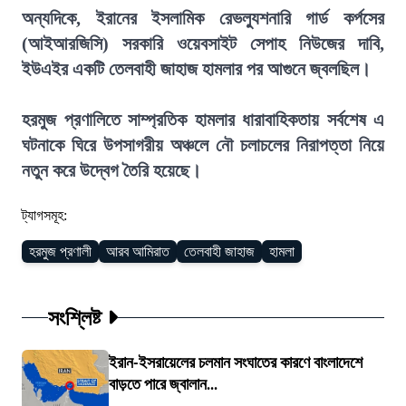
অন্যদিকে, ইরানের ইসলামিক রেভল্যুশনারি গার্ড কর্পসের
(আইআরজিসি) সরকারি ওয়েবসাইট সেপাহ নিউজের দাবি,
ইউএইর একটি তেলবাহী জাহাজ হামলার পর আগুনে জ্বলছিল।
হরমুজ প্রণালিতে সাম্প্রতিক হামলার ধারাবাহিকতায় সর্বশেষ এ
ঘটনাকে ঘিরে উপসাগরীয় অঞ্চলে নৌ চলাচলের নিরাপত্তা নিয়ে
নতুন করে উদ্বেগ তৈরি হয়েছে।
ট্যাগসমূহ:
হরমুজ প্রণালী
আরব আমিরাত
তেলবাহী জাহাজ
হামলা
সংশ্লিষ্ট
ইরান-ইসরায়েলের চলমান সংঘাতের কারণে বাংলাদেশে
বাড়তে পারে জ্বালান...