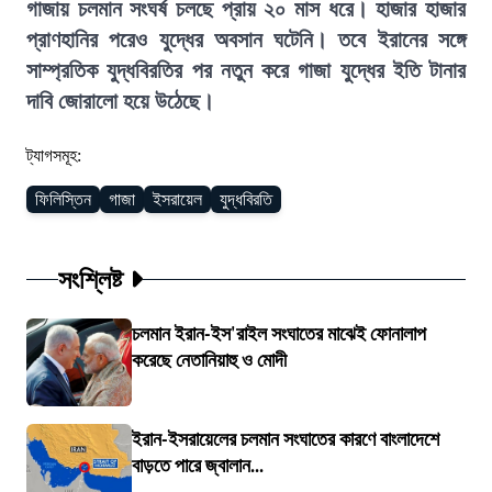
গাজায় চলমান সংঘর্ষ চলছে প্রায় ২০ মাস ধরে। হাজার হাজার
প্রাণহানির পরেও যুদ্ধের অবসান ঘটেনি। তবে ইরানের সঙ্গে
সাম্প্রতিক যুদ্ধবিরতির পর নতুন করে গাজা যুদ্ধের ইতি টানার
দাবি জোরালো হয়ে উঠেছে।
ট্যাগসমূহ:
ফিলিস্তিন
গাজা
ইসরায়েল
যুদ্ধবিরতি
সংশ্লিষ্ট
চলমান ইরান-ইস'রাইল সংঘাতের মাঝেই ফোনালাপ
করেছে নেতানিয়াহু ও মোদী
ইরান-ইসরায়েলের চলমান সংঘাতের কারণে বাংলাদেশে
বাড়তে পারে জ্বালান...