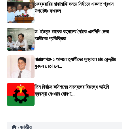
ফেব্রুয়ারির মাঝামাঝি সময়ে নির্বাচনে একমত প্রধান
উপদেষ্টাঃ ফখরুল
ড. ইউনূস-তারেক রহমানের বৈঠকে এনসিপি নেতা
আদীবের প্রতিক্রিয়া
নারায়ণগঞ্জ-১ আসনে ত্যাগীদের মূল্যায়ন চায় কেন্দ্রীয়
যুবদল নেতা দুল...
তিন নির্বাচন কমিশনের সদস্যদের বিরুদ্ধে আইনি
ব্যবস্থা নেওয়ার ঘোষণা...
জাতীয়
/