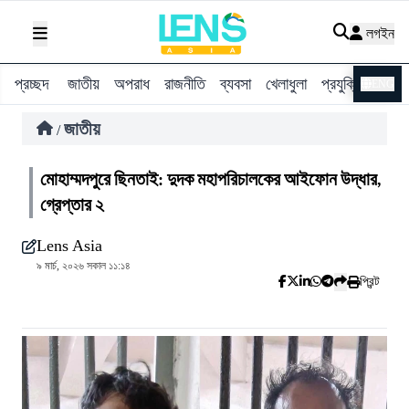
লগইন
প্রচ্ছদ
জাতীয়
অপরাধ
রাজনীতি
ব্যবসা
খেলাধুলা
প্রযুক্তি
বিশ্ব
ENG
জাতীয়
/
মোহাম্মদপুরে ছিনতাই: দুদক মহাপরিচালকের আইফোন উদ্ধার,
গ্রেপ্তার ২
Lens Asia
৯ মার্চ, ২০২৬ সকাল ১১:১৪
প্রিন্ট