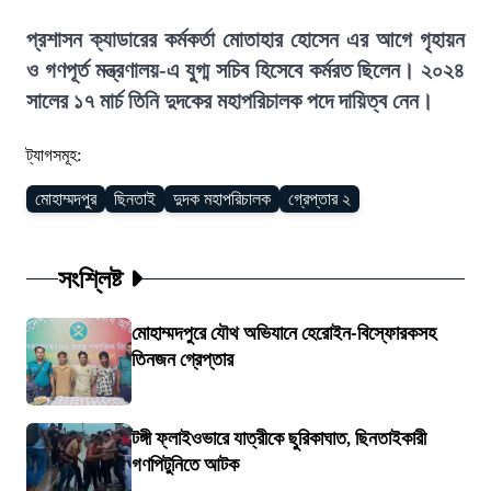
প্রশাসন ক্যাডারের কর্মকর্তা মোতাহার হোসেন এর আগে গৃহায়ন
ও গণপূর্ত মন্ত্রণালয়-এ যুগ্ম সচিব হিসেবে কর্মরত ছিলেন। ২০২৪
সালের ১৭ মার্চ তিনি দুদকের মহাপরিচালক পদে দায়িত্ব নেন।
ট্যাগসমূহ:
মোহাম্মদপুর
ছিনতাই
দুদক মহাপরিচালক
গ্রেপ্তার ২
সংশ্লিষ্ট
মোহাম্মদপুরে যৌথ অভিযানে হেরোইন-বিস্ফোরকসহ
তিনজন গ্রেপ্তার
টঙ্গী ফ্লাইওভারে যাত্রীকে ছুরিকাঘাত, ছিনতাইকারী
গণপিটুনিতে আটক