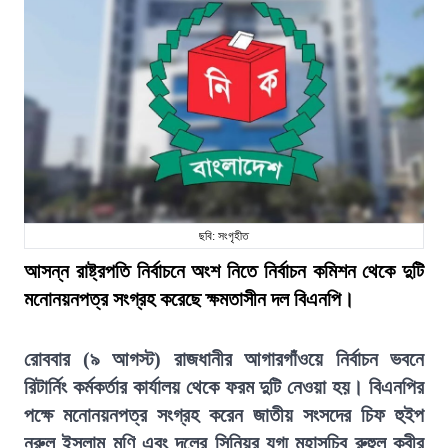
ছবি: সংগৃহীত
আসন্ন রাষ্ট্রপতি নির্বাচনে অংশ নিতে নির্বাচন কমিশন থেকে দুটি
মনোনয়নপত্র সংগ্রহ করেছে ক্ষমতাসীন দল বিএনপি।
রোববার (৯ আগস্ট) রাজধানীর আগারগাঁওয়ে নির্বাচন ভবনে
রিটার্নিং কর্মকর্তার কার্যালয় থেকে ফরম দুটি নেওয়া হয়। বিএনপির
পক্ষে মনোনয়নপত্র সংগ্রহ করেন জাতীয় সংসদের চিফ হুইপ
নূরুল ইসলাম মণি এবং দলের সিনিয়র যুগ্ম মহাসচিব রুহুল কবীর