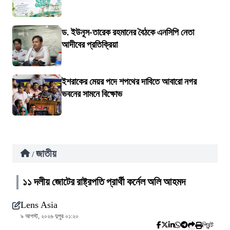
ড. ইউনূস-তারেক রহমানের বৈঠকে এনসিপি নেতা
আদীবের প্রতিক্রিয়া
ইশরাকের মেয়র পদে শপথের দাবিতে আবারো নগর
ভবনের সামনে বিক্ষোভ
জাতীয়
/
১১ দলীয় জোটের রাষ্ট্রপতি প্রার্থী কর্নেল অলি আহমদ
Lens Asia
৯ আগস্ট, ২০২৬ দুপুর ০১:২০
প্রিন্ট