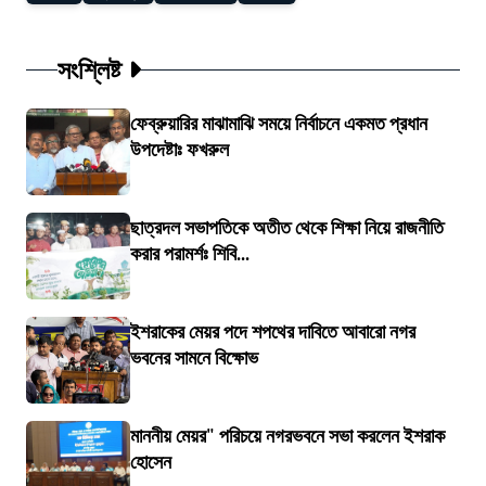
সংশ্লিষ্ট
ফেব্রুয়ারির মাঝামাঝি সময়ে নির্বাচনে একমত প্রধান
উপদেষ্টাঃ ফখরুল
ছাত্রদল সভাপতিকে অতীত থেকে শিক্ষা নিয়ে রাজনীতি
করার পরামর্শঃ শিবি...
ইশরাকের মেয়র পদে শপথের দাবিতে আবারো নগর
ভবনের সামনে বিক্ষোভ
মাননীয় মেয়র" পরিচয়ে নগরভবনে সভা করলেন ইশরাক
হোসেন