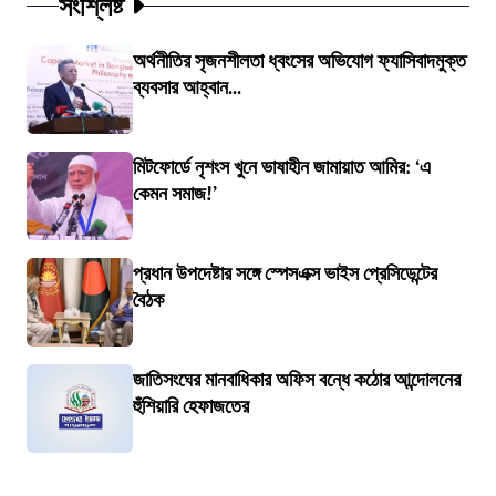
সংশ্লিষ্ট
অর্থনীতির সৃজনশীলতা ধ্বংসের অভিযোগ ফ্যাসিবাদমুক্ত
ব্যবসার আহ্বান...
মিটফোর্ডে নৃশংস খুনে ভাষাহীন জামায়াত আমির: ‘এ
কেমন সমাজ!’
প্রধান উপদেষ্টার সঙ্গে স্পেসএক্স ভাইস প্রেসিডেন্টের
বৈঠক
জাতিসংঘের মানবাধিকার অফিস বন্ধে কঠোর আন্দোলনের
হুঁশিয়ারি হেফাজতের