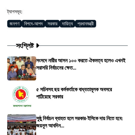
ট্যাগসমূহ:
জনগণ
বিপদে-আপদ
সরকার
দায়িত্ব
প্রধানমন্ত্রী
সংশ্লিষ্ট
সংসদে নারীর আসন ১০০ করতে ঐকমত্য হলেও এখনই
সরাসরি নির্বাচনের ক্ষেত...
৫ সচিবসহ ছয় কর্মকর্তাকে বাধ্যতামূলক অবসরে
পাঠিয়েছে সরকার
সুষ্ঠু নির্বাচন ব্যাহত হলে সরকার-ইসিকে দায় নিতে হবে:
জয়নুল আবদিন...