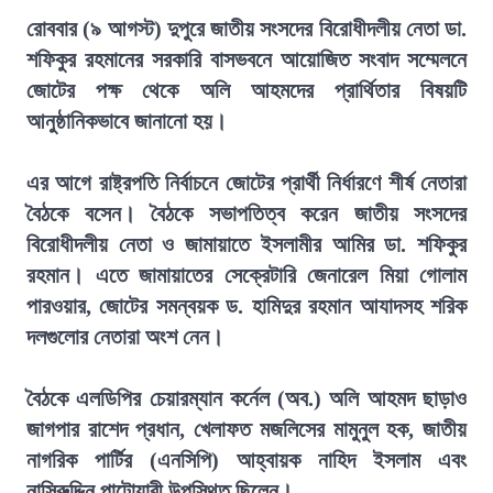
রোববার (৯ আগস্ট) দুপুরে জাতীয় সংসদের বিরোধীদলীয় নেতা ডা.
শফিকুর রহমানের সরকারি বাসভবনে আয়োজিত সংবাদ সম্মেলনে
জোটের পক্ষ থেকে অলি আহমদের প্রার্থিতার বিষয়টি
আনুষ্ঠানিকভাবে জানানো হয়।
এর আগে রাষ্ট্রপতি নির্বাচনে জোটের প্রার্থী নির্ধারণে শীর্ষ নেতারা
বৈঠকে বসেন। বৈঠকে সভাপতিত্ব করেন জাতীয় সংসদের
বিরোধীদলীয় নেতা ও জামায়াতে ইসলামীর আমির ডা. শফিকুর
রহমান। এতে জামায়াতের সেক্রেটারি জেনারেল মিয়া গোলাম
পারওয়ার, জোটের সমন্বয়ক ড. হামিদুর রহমান আযাদসহ শরিক
দলগুলোর নেতারা অংশ নেন।
বৈঠকে এলডিপির চেয়ারম্যান কর্নেল (অব.) অলি আহমদ ছাড়াও
জাগপার রাশেদ প্রধান, খেলাফত মজলিসের মামুনুল হক, জাতীয়
নাগরিক পার্টির (এনসিপি) আহ্বায়ক নাহিদ ইসলাম এবং
নাসিরুদ্দিন পাটোয়ারী উপস্থিত ছিলেন।