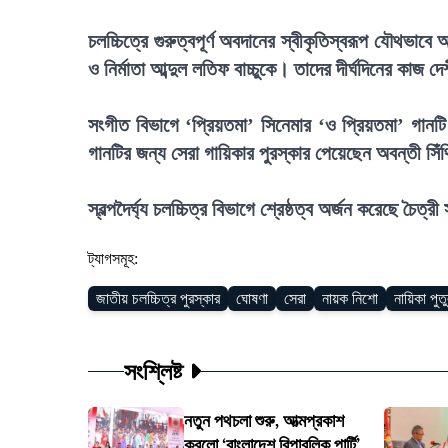
চলচ্চিত্রে গুরুত্বপূর্ণ অবদানের স্বীকৃতিস্বরূপ যৌথভাব
ও নির্মাতা আব্দুল লতিফ বাচ্চুকে। তাদের দীর্ঘদিনের কাজ দ
সংগীত বিভাগে ‘প্রিয়তমা’ সিনেমার ‘ও প্রিয়তমা’ গানটি
গানটির জন্য সেরা গায়িকার পুরস্কার পেয়েছেন অবন্তী সিঁ
স্বল্পদৈর্ঘ্য চলচ্চিত্র বিভাগে শ্রেষ্ঠত্ব অর্জন করেছে চৈত্রী
ট্যাগসমূহ:
জাতীয় চলচ্চিত্র পুরস্কার
ঘোষণা
সেরা
নায়ক নিশো
নায়িকা পুত
সংশ্লিষ্ট
নতুন পথচলা শুরু, আত্মপ্রকাশ
করলো ‘বাংলাদেশ রিপাবলিক পার্টি’