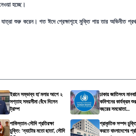
েওয়া হচ্ছে।
যাত্রা শুরু করেন। গত ঈদে প্রেক্ষাগৃহে মুক্তি পায় তার অভিনীত প্র
ইরানে সম্ভাব্য হা'মলার আগে ২
ঢাকায় জাতিসংঘ মানবা
সপ্তাহ সময়সীমা বেঁধে দিলেন
কমিশনের কার্যক্রম শুর
ট্রাম্প
বছরের সমঝোতা...
পাকিস্তান-সৌদি প্রতিরক্ষা
প্রাকৃতিক সম্পদ চুক্তি
চুক্তি: ‘ন্যাটোর মতো ছাতা’, সৌদি
করতে বাংলাদেশের প্র