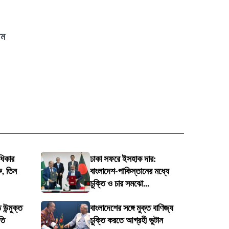
থম
ধিকার
ঢাকা সফরে ইসহাক দার:
ু, তিন
বাংলাদেশ-পাকিস্তানের মধ্যে
চুক্তি ও চার সমঝো...
 উন্মুক্ত
বাংলাদেশের সঙ্গে মুক্ত বাণিজ্য
তি
চুক্তি করতে আগ্রহী ভুটান