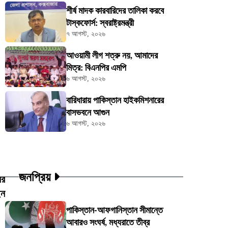
শীর্ষ মাদক কারবারিদের তালিকা করবে
টাস্কফোর্স: স্বরাষ্ট্রমন্ত্রী
৭ আগস্ট, ২০২৬
আওয়ামী লীগ শত্রু নয়, আমাদের
মিত্র: বিএনপির এমপি
৬ আগস্ট, ২০২৬
বারিধারায় পাকিস্তান হাইকমিশনারের
বাসভবনে আগুন
৬ আগস্ট, ২০২৬
জনপ্রিয়
ের
েন
পাকিস্তান-আফগানিস্তান সীমান্তে
আবারও সংঘর্ষ, মধ্যরাতে তীব্র