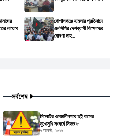
 আমাদের
গোপালগঞ্জে হামলার প্রতিবাদে
তের নায়েবে
এনসিপির দেশব্যাপী বিক্ষোভের
ঘোষণা নাহ...
সর্বশেষ
ট
সিলেটের ওসমানীনগরে দুই বাসের
মুখোমুখি সংঘর্ষে নিহত ৮
৭ আগস্ট, ২০২৬