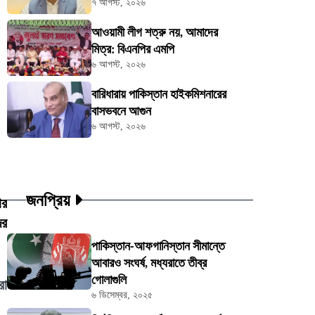
৭ আগস্ট, ২০২৬
আওয়ামী লীগ শত্রু নয়, আমাদের
মিত্র: বিএনপির এমপি
৬ আগস্ট, ২০২৬
বারিধারায় পাকিস্তান হাইকমিশনারের
বাসভবনে আগুন
৬ আগস্ট, ২০২৬
জনপ্রিয়
ার
ের
পাকিস্তান-আফগানিস্তান সীমান্তে
আবারও সংঘর্ষ, মধ্যরাতে তীব্র
গোলাগুলি
রা
৬ ডিসেম্বর, ২০২৫