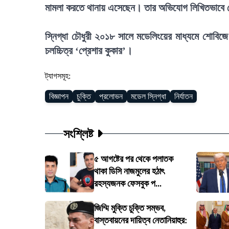
মামলা করতে থানায় এসেছেন। তার অভিযোগ লিখিতভাবে ন
স্নিগ্ধা চৌধুরী ২০১৮ সালে মডেলিংয়ের মাধ্যমে শোবিজে 
চলচ্চিত্র ‘প্রেশার কুকার’।
ট্যাগসমূহ:
বিজ্ঞাপন
চুক্তি
প্রলোভন
মডেল স্নিগ্ধা
নির্যাতন
সংশ্লিষ্ট
৫ আগষ্টের পর থেকে পলাতক
থাকা ডিসি নাজমুলের হঠাৎ
রহস্যজনক ফেসবুক প...
জিম্মি মুক্তি চুক্তি সম্ভব,
বাস্তবায়নের দায়িত্ব নেতানিয়াহুর: