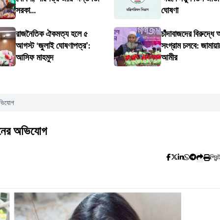
সরকা...
ঘোষণা
রাজনৈতিক ঐকমত্য হলে ৫
চাঁদাবাজদের বিরুদ্ধে
আগস্ট ‘জুলাই ঘোষণাপত্র’:
সংগ্রাম চলবে: জামায়া
আসিফ মাহমুদ
আমীর
অভিযোগ
াতনের অভিযোগ
প্রিন্