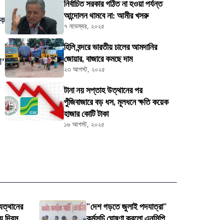
নির্বাচিত সরকার গঠিত না হওয়া পর্যন্ত
আন্দোলন থামবে না: আমীর খসরু
হক
৭ নভেম্বর, ২০২৫
হিলি বন্দরে ভারতীয় চালের আমদানির
জোয়ার, বাজারে কমছে দাম
ো’
২৩ আগস্ট, ২০২৫
টানা নয় সপ্তাহ উত্থানের পর
পুঁজিবাজারে বড় ধস, মূলধনে ক্ষতি কয়েক
হাজার কোটি টাকা
১৬ আগস্ট, ২০২৫
ুত্থানের
"দেশ গড়তে জুলাই পদযাত্রা"
য় দিবস
কর্মসূচি ঘোষণা করলো এনসিপি