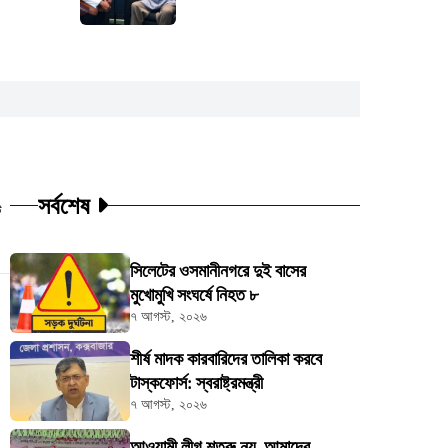
সর্বশেষ
ট
সিলেটের ওসমানীনগরে দুই বাসের
মুখোমুখি সংঘর্ষে নিহত ৮
৭ আগস্ট, ২০২৬
শীর্ষ মাদক কারবারিদের তালিকা করবে
টাস্কফোর্স: স্বরাষ্ট্রমন্ত্রী
৭ আগস্ট, ২০২৬
আওয়ামী লীগ শত্রু নয়, আমাদের