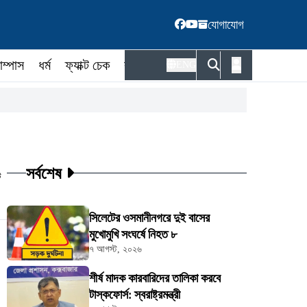
যোগাযোগ
াম্পাস
ধর্ম
ফ্যাক্ট চেক
কর্মকর্তা
ENG
সর্বশেষ
ট
সিলেটের ওসমানীনগরে দুই বাসের
মুখোমুখি সংঘর্ষে নিহত ৮
৭ আগস্ট, ২০২৬
শীর্ষ মাদক কারবারিদের তালিকা করবে
টাস্কফোর্স: স্বরাষ্ট্রমন্ত্রী