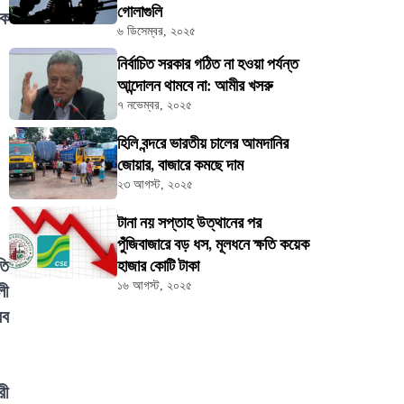
গোলাগুলি
কে
৬ ডিসেম্বর, ২০২৫
নির্বাচিত সরকার গঠিত না হওয়া পর্যন্ত
আন্দোলন থামবে না: আমীর খসরু
৭ নভেম্বর, ২০২৫
হিলি বন্দরে ভারতীয় চালের আমদানির
জোয়ার, বাজারে কমছে দাম
২৩ আগস্ট, ২০২৫
টানা নয় সপ্তাহ উত্থানের পর
পুঁজিবাজারে বড় ধস, মূলধনে ক্ষতি কয়েক
তি
হাজার কোটি টাকা
১৬ আগস্ট, ২০২৫
লী
রব
রী