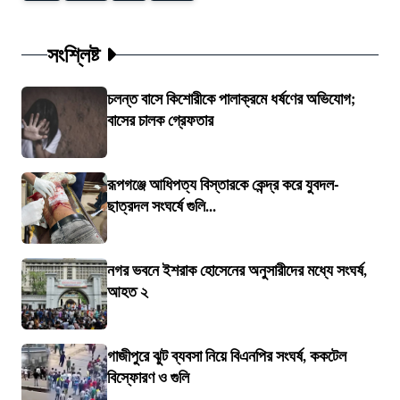
সংশ্লিষ্ট
চলন্ত বাসে কিশোরীকে পালাক্রমে ধর্ষণের অভিযোগ;
বাসের চালক গ্রেফতার
রূপগঞ্জে আধিপত্য বিস্তারকে কেন্দ্র করে যুবদল-
ছাত্রদল সংঘর্ষে গুলি...
নগর ভবনে ইশরাক হোসেনের অনুসারীদের মধ্যে সংঘর্ষ,
আহত ২
গাজীপুরে ঝুট ব্যবসা নিয়ে বিএনপির সংঘর্ষ, ককটেল
বিস্ফোরণ ও গুলি