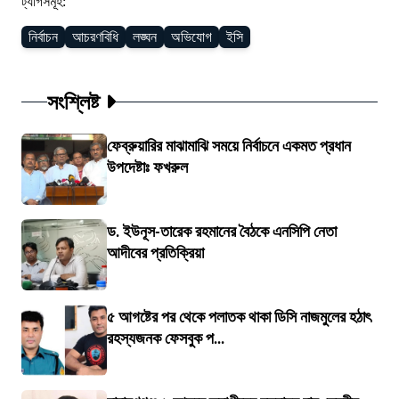
ট্যাগসমূহ:
নির্বাচন
আচরণবিধি
লঙ্ঘন
অভিযোগ
ইসি
সংশ্লিষ্ট
ফেব্রুয়ারির মাঝামাঝি সময়ে নির্বাচনে একমত প্রধান
উপদেষ্টাঃ ফখরুল
ড. ইউনূস-তারেক রহমানের বৈঠকে এনসিপি নেতা
আদীবের প্রতিক্রিয়া
৫ আগষ্টের পর থেকে পলাতক থাকা ডিসি নাজমুলের হঠাৎ
রহস্যজনক ফেসবুক প...