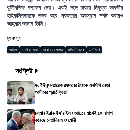
কূটনৈতিক পদক্ষেপ নেয়। একই সঙ্গে ঢাকায় নিযুক্ত ভারতীয়
হাইকমিশনারকে তলব করে সরকারের অবস্থান স্পষ্ট করারও
আহ্বান জানান তিনি।
ট্যাগসমূহ:
ভারত
শেখ হাসিনা
সংবাদ সম্মেলন
সার্বভৌমত্ব
এনসিপি
সংশ্লিষ্ট
ড. ইউনূস-তারেক রহমানের বৈঠকে এনসিপি নেতা
আদীবের প্রতিক্রিয়া
চলমান ইরান-ইস'রাইল সংঘাতের মাঝেই ফোনালাপ
করেছে নেতানিয়াহু ও মোদী