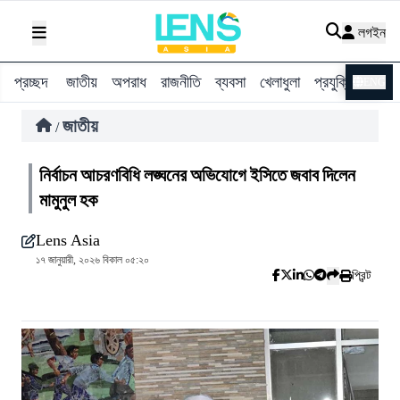
লগইন
প্রচ্ছদ
জাতীয়
অপরাধ
রাজনীতি
ব্যবসা
খেলাধুলা
প্রযুক্তি
বিশ্ব
ENG
জাতীয়
/
নির্বাচন আচরণবিধি লঙ্ঘনের অভিযোগে ইসিতে জবাব দিলেন
মামুনুল হক
Lens Asia
১৭ জানুয়ারী, ২০২৬ বিকাল ০৫:২০
প্রিন্ট