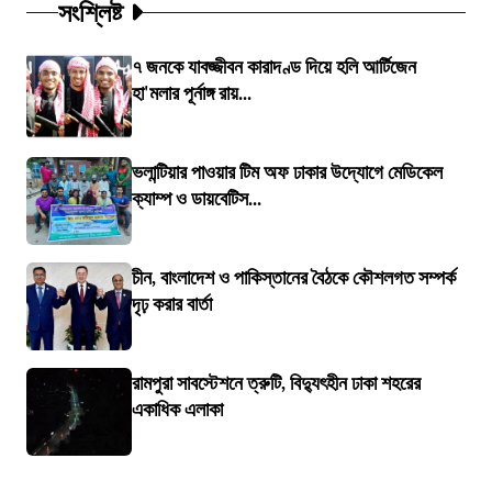
সংশ্লিষ্ট
৭ জনকে যাবজ্জীবন কারাদণ্ড দিয়ে হলি আর্টিজেন
হা'মলার পূর্নাঙ্গ রায়...
ভলান্টিয়ার পাওয়ার টিম অফ ঢাকার উদ্যোগে মেডিকেল
ক্যাম্প ও ডায়বেটিস...
চীন, বাংলাদেশ ও পাকিস্তানের বৈঠকে কৌশলগত সম্পর্ক
দৃঢ় করার বার্তা
রামপুরা সাবস্টেশনে ত্রুটি, বিদ্যুৎহীন ঢাকা শহরের
একাধিক এলাকা