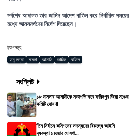
সর্বশেষ আদালত তার জামিন আদেশ বাতিল করে নির্ধারিত সময়ের
মধ্যে আত্মসমর্পণের নির্দেশ দিয়েছেন।
ট্যাগসমূহ:
তনু হত্যা
মামলা
আসামি
জামিন
বাতিল
সংশ্লিষ্ট
১৮ মামলার আসামীকে সভাপতি করে ফরিদপুর জিয়া মঞ্চের
কমিটি ঘোষণা
তিন নির্বাচন কমিশনের সদস্যদের বিরুদ্ধে আইনি
ব্যবস্থা নেওয়ার ঘোষণা...