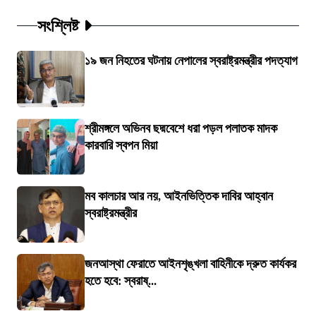
সংশ্লিষ্ট
১৯ জন নিহতের ঘটনায় নেপালের স্বরাষ্ট্রমন্ত্রীর পদত্যাগ
শ্রীমঙ্গলে অভিনব ছদ্মবেশে ধরা পড়ল পলাতক মাদক
কারবারি স্বপন মিয়া
মব কালচার আর নয়, আইনভিত্তিক দাবির আহ্বান
স্বরাষ্ট্রমন্ত্রীর
জনআস্থা ফেরাতে আইনশৃঙ্খলা বাহিনীকে দ্রুত কার্যকর
হতে হবে: স্বরাষ্...