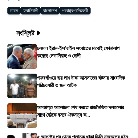
ভারত
ফ্যাসিবাদী
বাংলাদেশ
পররাষ্ট্রপ্রতিমন্ত্রী
সংশ্লিষ্ট
চলমান ইরান-ইস'রাইল সংঘাতের মাঝেই ফোনালাপ
করেছে নেতানিয়াহু ও মোদী
গফরগাঁওয়ে ছয় লাখ টাকা আত্মসাতের ঘটনায় সাংবাদিক
পরিচয়ধারী ৩ জন আটক
অসমাপ্ত আলোচনা শেষ করতে রাজনৈতিক দলগুলোর
সাথে বৈঠকে বসবে ঐকমত্য ক...
৫ আগষ্টের পর থেকে পলাতক থাকা ডিসি নাজমুলের হঠাৎ