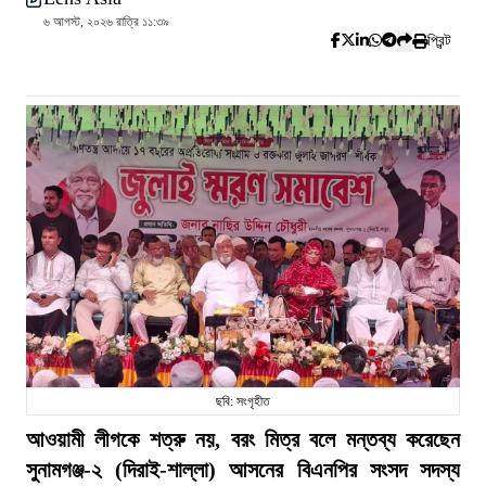
৬ আগস্ট, ২০২৬ রাত্রি ১১:৩৯
প্রিন্ট
ছবি: সংগৃহীত
আওয়ামী লীগকে শত্রু নয়, বরং মিত্র বলে মন্তব্য করেছেন
সুনামগঞ্জ-২ (দিরাই-শাল্লা) আসনের বিএনপির সংসদ সদস্য