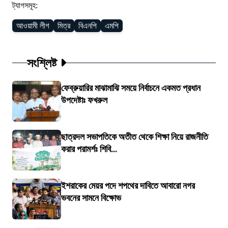
ট্যাগসমূহ:
আওয়ামী লীগ
মিত্র
বিএনপি
এমপি
সংশ্লিষ্ট
ফেব্রুয়ারির মাঝামাঝি সময়ে নির্বাচনে একমত প্রধান
উপদেষ্টাঃ ফখরুল
ছাত্রদল সভাপতিকে অতীত থেকে শিক্ষা নিয়ে রাজনীতি
করার পরামর্শঃ শিবি...
ইশরাকের মেয়র পদে শপথের দাবিতে আবারো নগর
ভবনের সামনে বিক্ষোভ