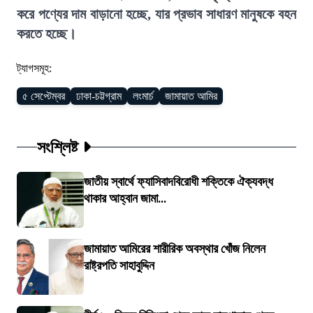
করে পণ্যের দাম বাড়ানো হচ্ছে, যার প্রভাব সাধারণ মানুষকে বহন
করতে হচ্ছে।
ট্যাগসমূহ:
৫ সেপ্টেম্বর
ঢাকা-চট্টগ্রাম
লংমার্চ
জামায়াত আমির
সংশ্লিষ্ট
জাতীয় স্বার্থে ফ্যাসিবাদবিরোধী শক্তিকে ঐক্যবদ্ধ
থাকার আহ্বান জামা...
জামায়াত আমিরের শারীরিক অবস্থার খোঁজ নিলেন
রাষ্ট্রপতি সাহাবুদ্দিন