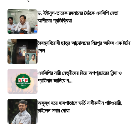
ড. ইউনূস-তারেক রহমানের বৈঠকে এনসিপি নেতা
আদীবের প্রতিক্রিয়া
বৈষম্যবিরোধী ছাত্র আন্দোলনের মিরপুর অফিস এক টর্চার
সেল
এনসিপির নারী নেত্রীদের নিয়ে অপপ্রচারের নিন্দা ও
প্রতিবাদ জানিয়ে ব...
অসুস্থ হয়ে হাসপাতালে ভর্তি নাসীরুদ্দীন পাটওয়ারী,
চাইলেন সবার দোয়া