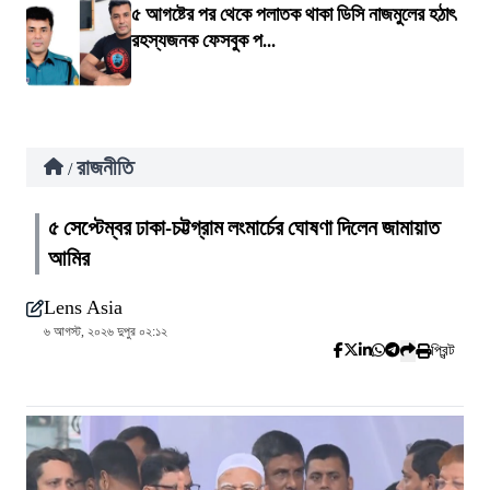
৫ আগষ্টের পর থেকে পলাতক থাকা ডিসি নাজমুলের হঠাৎ
রহস্যজনক ফেসবুক প...
রাজনীতি
/
৫ সেপ্টেম্বর ঢাকা-চট্টগ্রাম লংমার্চের ঘোষণা দিলেন জামায়াত
আমির
Lens Asia
৬ আগস্ট, ২০২৬ দুপুর ০২:১২
প্রিন্ট