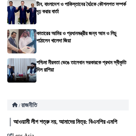
চীন, বাংলাদেশ ও পাকিস্তানের বৈঠকে কৌশলগত সম্পর্ক
দৃঢ় করার বার্তা
কাতারের আমির ও প্রধানমন্ত্রীর জন্য আম ও লিচু
পাঠালেন খালেদা জিয়া
পশ্চিমা নীরবতা ভেঙে তালেবান সরকারকে প্রথম স্বীকৃতি
দিল রাশিয়া
রাজনীতি
/
আওয়ামী লীগ শত্রু নয়, আমাদের মিত্র: বিএনপির এমপি
Lens Asia