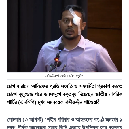
নাসীরুদ্দীন পাটওয়ারী। ছবি: সংগৃহীত
চোখ হারানো আলিফের প্রতি সংহতি ও সহমর্মিতা প্রকাশ করতে
চোখে ব্যান্ডেজ পরে জনসম্মুখে বক্তব্য দিয়েছেন জাতীয় নাগরিক
পার্টির (এনসিপি) মুখ্য সমন্বয়ক নাসীরুদ্দীন পাটওয়ারী।
সোমবার (৩ আগস্ট) ‘শহীদ পরিবার ও আহতদের কণ্ঠে জনতার ১
দফা’ শীর্ষক আলোচনা সভায় তিনি এভাবে উপস্থিত হয়ে বক্তব্য