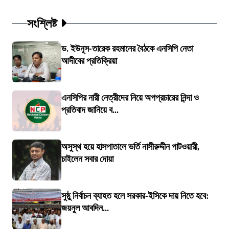
সংশ্লিষ্ট
ড. ইউনূস-তারেক রহমানের বৈঠকে এনসিপি নেতা
আদীবের প্রতিক্রিয়া
এনসিপির নারী নেত্রীদের নিয়ে অপপ্রচারের নিন্দা ও
প্রতিবাদ জানিয়ে ব...
অসুস্থ হয়ে হাসপাতালে ভর্তি নাসীরুদ্দীন পাটওয়ারী,
চাইলেন সবার দোয়া
সুষ্ঠু নির্বাচন ব্যাহত হলে সরকার-ইসিকে দায় নিতে হবে:
জয়নুল আবদিন...