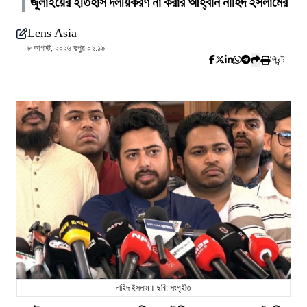
জুলাইয়ের ইতিহাস দলীয়করণ না করার আহ্বান নাহিদ ইসলামের
Lens Asia
৮ আগস্ট, ২০২৬ দুপুর ০২:১৬
প্রিন্ট
নাহিদ ইসলাম। ছবি: সংগৃহীত