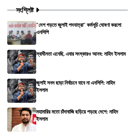
সংশ্লিষ্ট
"দেশ গড়তে জুলাই পদযাত্রা" কর্মসূচি ঘোষণা করলো
এনসিপি
স্বাধীনতা এনেছি, এবার সংস্কারও আনব: নাহিদ ইসলাম
জুলাই সনদ ছাড়া নির্বাচনে যাবে না এনসিপি: নাহিদ
ইসলাম
মহামারির মতো চাঁদাবাজি ছড়িয়ে পড়ছে দেশে: নাহিদ
ইসলাম