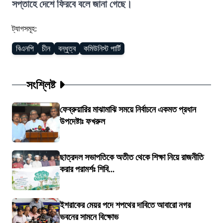
সপ্তাহে দেশে ফিরবে বলে জানা গেছে।
ট্যাগসমূহ:
বিএনপি
চীন
বন্ধুত্ব
কমিউনিস্ট পার্টি
সংশ্লিষ্ট
ফেব্রুয়ারির মাঝামাঝি সময়ে নির্বাচনে একমত প্রধান
উপদেষ্টাঃ ফখরুল
ছাত্রদল সভাপতিকে অতীত থেকে শিক্ষা নিয়ে রাজনীতি
করার পরামর্শঃ শিবি...
ইশরাকের মেয়র পদে শপথের দাবিতে আবারো নগর
ভবনের সামনে বিক্ষোভ