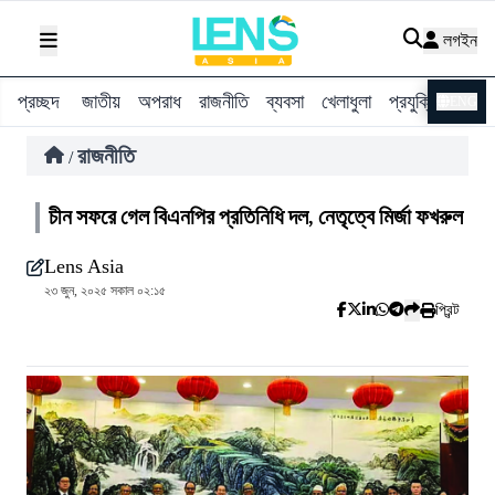
লগইন
প্রচ্ছদ
জাতীয়
অপরাধ
রাজনীতি
ব্যবসা
খেলাধুলা
প্রযুক্তি
বিশ্ব
ENG
রাজনীতি
/
চীন সফরে গেল বিএনপির প্রতিনিধি দল, নেতৃত্বে মির্জা ফখরুল
Lens Asia
২৩ জুন, ২০২৫ সকাল ০২:১৫
প্রিন্ট