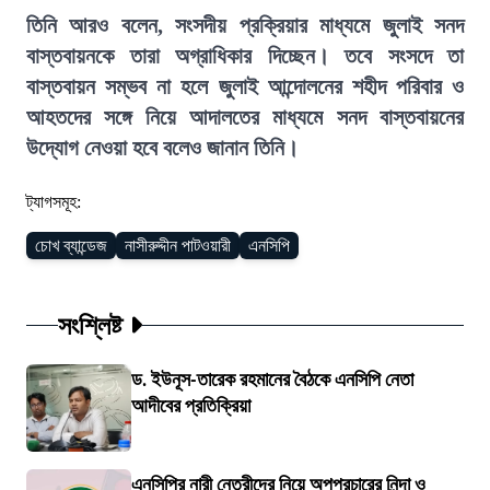
তিনি আরও বলেন, সংসদীয় প্রক্রিয়ার মাধ্যমে জুলাই সনদ
বাস্তবায়নকে তারা অগ্রাধিকার দিচ্ছেন। তবে সংসদে তা
বাস্তবায়ন সম্ভব না হলে জুলাই আন্দোলনের শহীদ পরিবার ও
আহতদের সঙ্গে নিয়ে আদালতের মাধ্যমে সনদ বাস্তবায়নের
উদ্যোগ নেওয়া হবে বলেও জানান তিনি।
ট্যাগসমূহ:
চোখ ব্যান্ডেজ
নাসীরুদ্দীন পাটওয়ারী
এনসিপি
সংশ্লিষ্ট
ড. ইউনূস-তারেক রহমানের বৈঠকে এনসিপি নেতা
আদীবের প্রতিক্রিয়া
এনসিপির নারী নেত্রীদের নিয়ে অপপ্রচারের নিন্দা ও