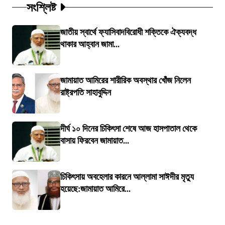
সংশ্লিষ্ট
জাতীয় স্বার্থে ফ্যাসিবাদবিরোধী শক্তিকে ঐক্যবদ্ধ
থাকার আহ্বান জামা...
জামায়াত আমিরের শারীরিক অবস্থার খোঁজ নিলেন
রাষ্ট্রপতি সাহাবুদ্দিন
দীর্ঘ ১০ দিনের চিকিৎসা শেষে আজ হাসপাতাল থেকে
বাসায় ফিরবেন জামায়াত...
চিকিৎসায় অবহেলার কারনে আল্লামা সাঈদীর মৃত্যু
হয়েছে:জামায়াত আমিরে...