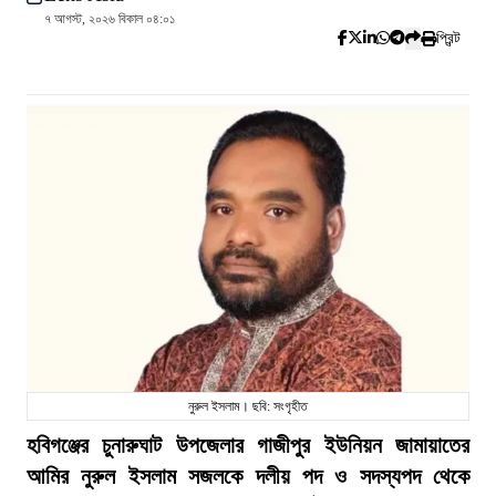
৭ আগস্ট, ২০২৬ বিকাল ০৪:০১
প্রিন্ট
নুরুল ইসলাম। ছবি: সংগৃহীত
হবিগঞ্জের চুনারুঘাট উপজেলার গাজীপুর ইউনিয়ন জামায়াতের
আমির নুরুল ইসলাম সজলকে দলীয় পদ ও সদস্যপদ থেকে