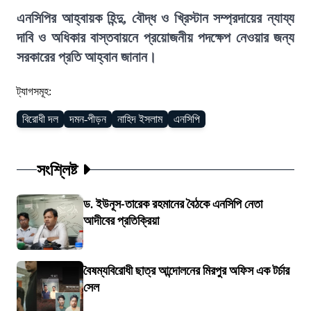
এনসিপির আহ্বায়ক হিন্দু, বৌদ্ধ ও খ্রিস্টান সম্প্রদায়ের ন্যায্য
দাবি ও অধিকার বাস্তবায়নে প্রয়োজনীয় পদক্ষেপ নেওয়ার জন্য
সরকারের প্রতি আহ্বান জানান।
ট্যাগসমূহ:
বিরোধী দল
দমন-পীড়ন
নাহিদ ইসলাম
এনসিপি
সংশ্লিষ্ট
ড. ইউনূস-তারেক রহমানের বৈঠকে এনসিপি নেতা
আদীবের প্রতিক্রিয়া
বৈষম্যবিরোধী ছাত্র আন্দোলনের মিরপুর অফিস এক টর্চার
সেল