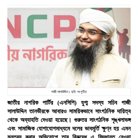
গাজী সালাউদ্দিন। ছবি: সংগৃহীত
জাতীয় নাগরিক পার্টির (এনসিপি) যুগ্ম সদস্য সচিব গাজী
সালাউদ্দিন তানভীরকে আবারও সাময়িকভাবে সাংগঠনিক দায়িত্ব
থেকে অব্যাহতি দেওয়া হয়েছে। গুরুতর সাংগঠনিক শৃঙ্খলাভঙ্গ
এবং সামাজিক যোগাযোগমাধ্যমে দলের ভাবমূর্তি ক্ষুণ্ন হয় এমন
মন্তব্য করার অভিযোগে তার বিরুদ্ধে এ সিদ্ধান্ত নেওয়া