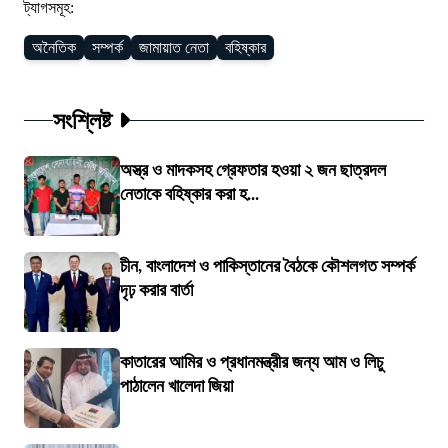
ট্যাগসমূহ:
অনৈতিক
সম্পর্ক
জামায়াত নেতা
বহিষ্কার
সংশ্লিষ্ট
অস্ত্র ও মাদকসহ গ্রেফতার হওয়া ২ জন ছাত্রদল
নেতাকে বহিষ্কার করা হ...
চীন, বাংলাদেশ ও পাকিস্তানের বৈঠকে কৌশলগত সম্পর্ক
দৃঢ় করার বার্তা
কাতারের আমির ও প্রধানমন্ত্রীর জন্য আম ও লিচু
পাঠালেন খালেদা জিয়া