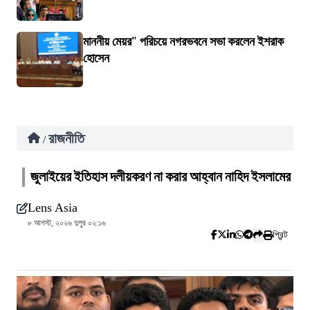
মাননীয় মেয়র" পরিচয়ে নগরভবনে সভা করলেন ইশরাক
হোসেন
রাজনীতি
/
জুলাইয়ের ইতিহাস দলীয়করণ না করার আহ্বান নাহিদ ইসলামের
Lens Asia
৮ আগস্ট, ২০২৬ দুপুর ০২:১৬
প্রিন্ট