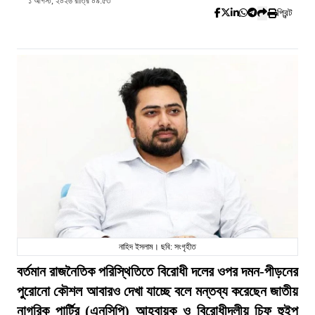
১ আগস্ট, ২০২৬ রাত্রি ০৯:৫৩
প্রিন্ট
নাহিদ ইসলাম। ছবি: সংগৃহীত
বর্তমান রাজনৈতিক পরিস্থিতিতে বিরোধী দলের ওপর দমন-পীড়নের
পুরোনো কৌশল আবারও দেখা যাচ্ছে বলে মন্তব্য করেছেন জাতীয়
নাগরিক পার্টির (এনসিপি) আহ্বায়ক ও বিরোধীদলীয় চিফ হুইপ