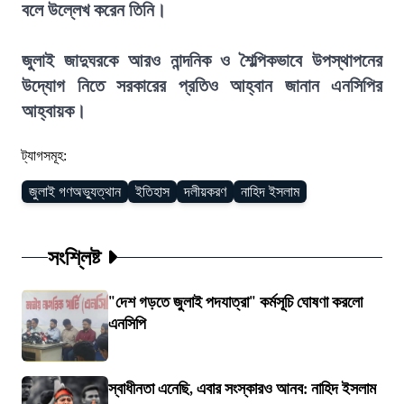
বলে উল্লেখ করেন তিনি।
জুলাই জাদুঘরকে আরও নান্দনিক ও শৈল্পিকভাবে উপস্থাপনের
উদ্যোগ নিতে সরকারের প্রতিও আহ্বান জানান এনসিপির
আহ্বায়ক।
ট্যাগসমূহ:
জুলাই গণঅভ্যুত্থান
ইতিহাস
দলীয়করণ
নাহিদ ইসলাম
সংশ্লিষ্ট
"দেশ গড়তে জুলাই পদযাত্রা" কর্মসূচি ঘোষণা করলো
এনসিপি
স্বাধীনতা এনেছি, এবার সংস্কারও আনব: নাহিদ ইসলাম