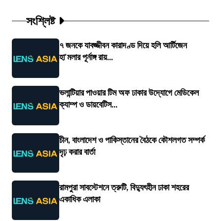
সংশ্লিষ্ট
৭ জনকে যাবজ্জীবন কারাদণ্ড দিয়ে হলি আর্টিজেন
হা'মলার পূর্নাঙ্গ রায়...
ভলান্টিয়ার পাওয়ার টিম অফ ঢাকার উদ্যোগে মেডিকেল
ক্যাম্প ও ডায়বেটিস...
চীন, বাংলাদেশ ও পাকিস্তানের বৈঠকে কৌশলগত সম্পর্ক
দৃঢ় করার বার্তা
রামপুরা সাবস্টেশনে ত্রুটি, বিদ্যুৎহীন ঢাকা শহরের
একাধিক এলাকা