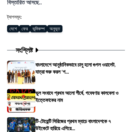
বিস্তারিত আসছে..
ট্যাগসমূহ:
দেশে
ফের
ভূমিকম্প
অনুভূত
সংশ্লিষ্ট
বাংলাদেশে আনুষ্ঠানিকভাবে চালু হলো গুগল ওয়ালেট,
যাত্রা শুরু করল ‘গ...
ভুল সংবাদে প্রথম আলো শীর্ষে, গবেষণায় কালবেলা ও
ইত্তেফাকের নাম
টি-টোয়েন্টি সিরিজের প্রথম ম্যাচে বাংলাদেশকে ৭
উইকেটে হারিয়ে এগিয়ে...