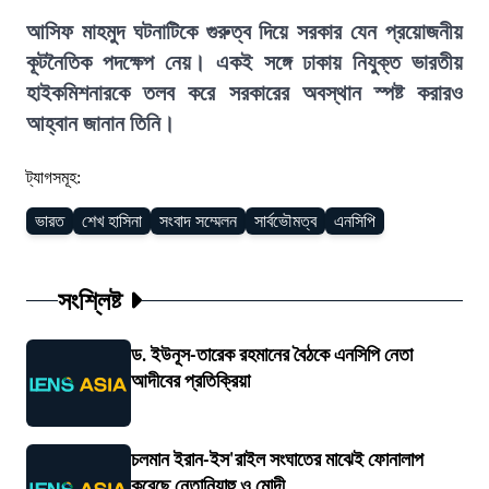
আসিফ মাহমুদ ঘটনাটিকে গুরুত্ব দিয়ে সরকার যেন প্রয়োজনীয়
কূটনৈতিক পদক্ষেপ নেয়। একই সঙ্গে ঢাকায় নিযুক্ত ভারতীয়
হাইকমিশনারকে তলব করে সরকারের অবস্থান স্পষ্ট করারও
আহ্বান জানান তিনি।
ট্যাগসমূহ:
ভারত
শেখ হাসিনা
সংবাদ সম্মেলন
সার্বভৌমত্ব
এনসিপি
সংশ্লিষ্ট
ড. ইউনূস-তারেক রহমানের বৈঠকে এনসিপি নেতা
আদীবের প্রতিক্রিয়া
চলমান ইরান-ইস'রাইল সংঘাতের মাঝেই ফোনালাপ
করেছে নেতানিয়াহু ও মোদী