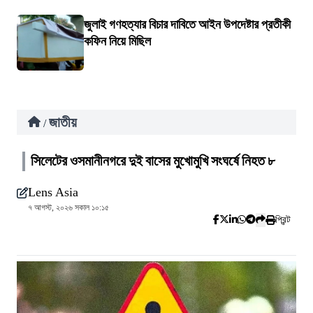
জুলাই গণহত্যার বিচার দাবিতে আইন উপদেষ্টার প্রতীকী
কফিন নিয়ে মিছিল
জাতীয়
/
সিলেটের ওসমানীনগরে দুই বাসের মুখোমুখি সংঘর্ষে নিহত ৮
Lens Asia
৭ আগস্ট, ২০২৬ সকাল ১০:১৫
প্রিন্ট