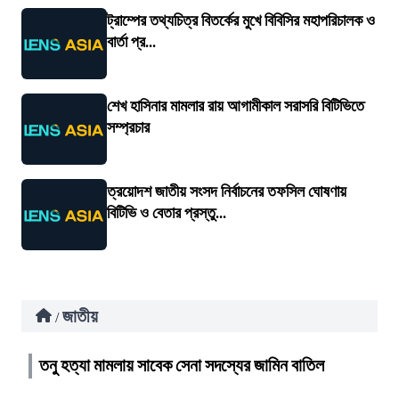
ট্রাম্পের তথ্যচিত্র বিতর্কের মুখে বিবিসির মহাপরিচালক ও
বার্তা প্র...
শেখ হাসিনার মামলার রায় আগামীকাল সরাসরি বিটিভিতে
সম্প্রচার
ত্রয়োদশ জাতীয় সংসদ নির্বাচনের তফসিল ঘোষণায়
বিটিভি ও বেতার প্রস্তু...
জাতীয়
/
তনু হত্যা মামলায় সাবেক সেনা সদস্যের জামিন বাতিল