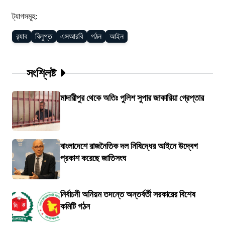
ট্যাগসমূহ:
র‍্যাব
বিলুপ্ত
এসআরবি
গঠন
আইন
সংশ্লিষ্ট
মাদারীপুর থেকে অতিঃ পুলিশ সুপার জাকারিয়া গ্রেপ্তার
বাংলাদেশে রাজনৈতিক দল নিষিদ্ধের আইনে উদ্বেগ
প্রকাশ করেছে জাতিসংঘ
নির্বাচনী অনিয়ম তদন্তে অন্তর্বর্তী সরকারের বিশেষ
কমিটি গঠন