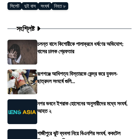
সিলেট
দুই বাস
সংঘর্ষ
নিহত ৮
সংশ্লিষ্ট
চলন্ত বাসে কিশোরীকে পালাক্রমে ধর্ষণের অভিযোগ;
বাসের চালক গ্রেফতার
রূপগঞ্জে আধিপত্য বিস্তারকে কেন্দ্র করে যুবদল-
ছাত্রদল সংঘর্ষে গুলি...
নগর ভবনে ইশরাক হোসেনের অনুসারীদের মধ্যে সংঘর্ষ,
আহত ২
গাজীপুরে ঝুট ব্যবসা নিয়ে বিএনপির সংঘর্ষ, ককটেল