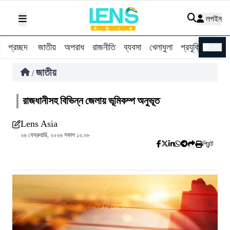
লগইন
প্রচ্ছদ
জাতীয়
অপরাধ
রাজনীতি
ব্যবসা
খেলাধুলা
প্রযুক্তি
বিশ্ব
ENG
জাতীয়
/
রাজধানীসহ বিভিন্ন জেলায় ভূমিকম্প অনুভূত
Lens Asia
২৬ ফেব্রুয়ারি, ২০২৬ সকাল ১২:০৮
প্রিন্ট